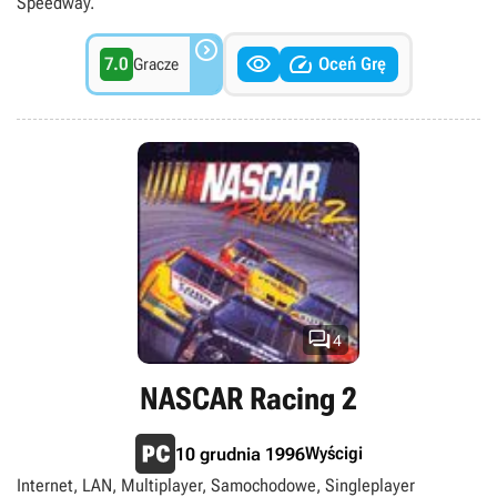
Speedway.



7.0
Oceń Grę
Gracze

4
NASCAR Racing 2
Wyścigi
10 grudnia 1996
Internet, LAN, Multiplayer, Samochodowe, Singleplayer