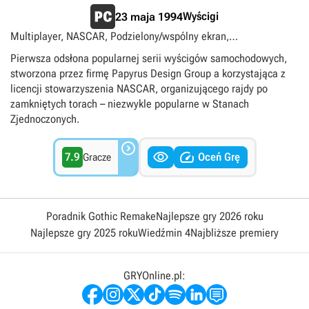
Wyścigi
23 maja 1994
Multiplayer, NASCAR, Podzielony/wspólny ekran,
Samochodowe, Singleplayer
Pierwsza odsłona popularnej serii wyścigów samochodowych,
stworzona przez firmę Papyrus Design Group a korzystająca z
licencji stowarzyszenia NASCAR, organizującego rajdy po
zamkniętych torach – niezwykle popularne w Stanach
Zjednoczonych.



7.9
Oceń Grę
Gracze
Poradnik Gothic Remake
Najlepsze gry 2026 roku
Najlepsze gry 2025 roku
Wiedźmin 4
Najbliższe premiery
GRYOnline.pl: