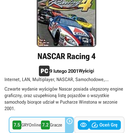

5
NASCAR Racing 4
Wyścigi
9 lutego 2001
Internet, LAN, Multiplayer, NASCAR, Samochodowe,
Singleplayer
Czwarte wydanie wyścigów Nascar posiada ulepszony engine
graficzny, oraz uzupełnioną listę pojazdów o wszystkie
samochody biorące udział w Pucharze Winstona w sezonie
2001.



7.5
7.2
Oceń Grę
GRYOnline
Gracze