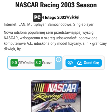
NASCAR Racing 2003 Season
Wyścigi
4 lutego 2003
Internet, LAN, Multiplayer, Samochodowe, Singleplayer
Nowa odsłona popularnej serii przedstawiającej wyścigi
NASCAR, wzbogacona o szereg udoskonaleń: poprawione
komputerowe A.I., udoskonalony model fizyczny, silnik graficzny,
dźwięk, itp.



9.0
8.2
Oceń Grę
GRYOnline
Gracze