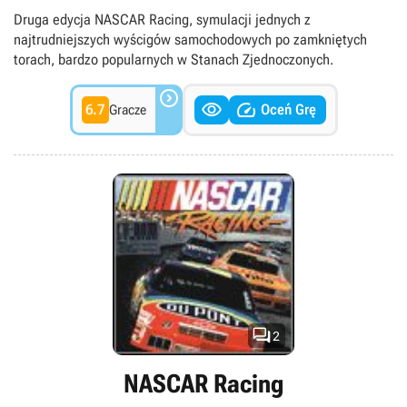
Druga edycja NASCAR Racing, symulacji jednych z
najtrudniejszych wyścigów samochodowych po zamkniętych
torach, bardzo popularnych w Stanach Zjednoczonych.



6.7
Oceń Grę
Gracze

2
NASCAR Racing