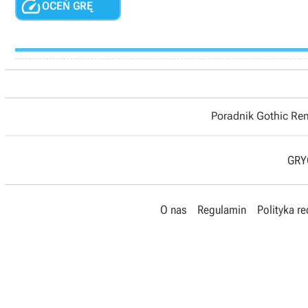

OCEŃ GRĘ
Poradnik Gothic R
GRYO
O nas
Regulamin
Polityka r