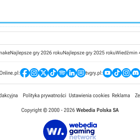
emake
Najlepsze gry 2026 roku
Najlepsze gry 2025 roku
Wiedźmin 
nline.pl:
tvgry.pl:
edakcyjna
Polityka prywatności
Ustawienia cookies
Reklama
Ze
Copyright © 2000 -
2026
Webedia Polska SA