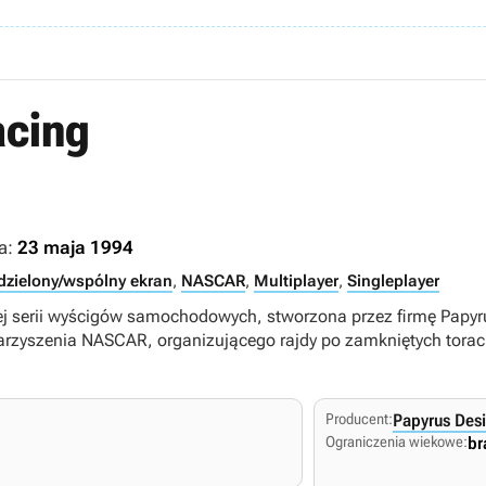
cing
a:
23 maja 1994
dzielony/wspólny ekran
,
NASCAR
,
Multiplayer
,
Singleplayer
ej serii wyścigów samochodowych, stworzona przez firmę Papyr
owarzyszenia NASCAR, organizującego rajdy po zamkniętych tora
Producent:
Papyrus Des
Ograniczenia wiekowe:
br