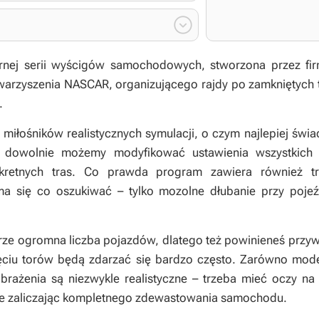

rnej serii wyścigów samochodowych, stworzona przez fi
towarzyszenia NASCAR, organizującego rajdy po zamkniętych 
.
 miłośników realistycznych symulacji, o czym najlepiej św
m dowolnie możemy modyfikować ustawienia wszystkic
retnych tras. Co prawda program zawiera również t
ma się co oszukiwać – tylko mozolne dłubanie przy pojeź
e ogromna liczba pojazdów, dlatego też powinieneś przyw
ęciu torów będą zdarzać się bardzo często. Zarówno mode
rażenia są niezwykle realistyczne – trzeba mieć oczy na
ie zaliczając kompletnego zdewastowania samochodu.