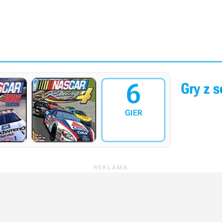
6
Gry z s
GIER