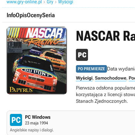
www.gry-online.pl
Gry
Wyścigi


Info
Opis
Oceny
Seria
NASCAR Ra
Data wydani
PO PREMIERZE
Wyścigi
,
Samochodowe
,
Po
Pierwsza odsłona popularn
korzystająca z licencji st
Stanach Zjednoczonych.
PC Windows
23 maja 1994
Angielskie napisy i dialogi.