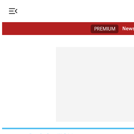

New
PREMIUM