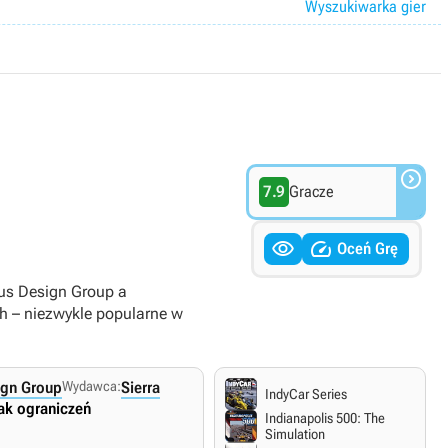
Wyszukiwarka gier

7.9
Gracze


Oceń Grę
us Design Group a
ch – niezwykle popularne w
ign Group
Wydawca:
Sierra
IndyCar Series
ak ograniczeń
Indianapolis 500: The
Simulation