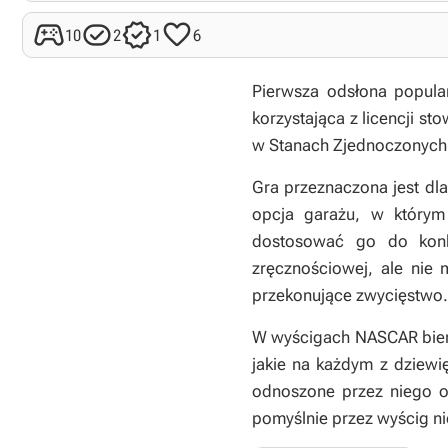




10
2
1
6
Pierwsza odsłona popula
korzystająca z licencji s
w Stanach Zjednoczonych
Gra przeznaczona jest dla
opcja garażu, w który
dostosować go do konk
zręcznościowej, ale nie 
przekonujące zwycięstwo.
W wyścigach NASCAR bierz
jakie na każdym z dziewi
odnoszone przez niego ob
pomyślnie przez wyścig n