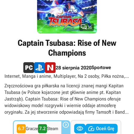

36
Captain Tsubasa: Rise of New
Champions
Sportowe
28 sierpnia 2020
Internet, Manga i anime, Multiplayer, Na 2 osoby, Piłka nożna,
Podzielony/wspólny ekran, PS Plus Extra, PS Plus Premium,
Zręcznościowa gra piłkarska na licencji znanej mangi Kapitan
Singleplayer
Tsubasa (w Polsce kojarzone jest głównie anime pt. Kapitan
Jastrząb). Captain Tsubasa: Rise of New Champions oferuje
widowiskowy model rozgrywki i wiernie oddaje atmosferę
oryginału. Za jej stworzenie odpowiadają firmy Tamsoft i Bandai
Namco Entertainment.



6.7
7.2
Oceń Grę
Gracze
Steam