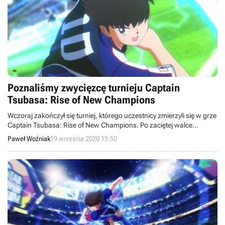
Poznaliśmy zwycięzcę turnieju Captain
Tsubasa: Rise of New Champions
Wczoraj zakończył się turniej, którego uczestnicy zmierzyli się w grze
Captain Tsubasa: Rise of New Champions. Po zaciętej walce
poznaliśmy trzech najlepszych zawodników, którzy otrzymają
Paweł Woźniak
19 września 2020 15:50
nagrody rzeczowe od marki HyperX.