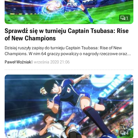

1
Sprawdź się w turnieju Captain Tsubasa: Rise
of New Champions
Dzisiaj ruszyły zapisy do turnieju Captain Tsubasa: Rise of New
Champions. W nim 64 graczy powalczy o nagrody rzeczowe oraz
tytuł mistrza. Nie przegap swojej szansy, aby poprowadzić drużynę
Paweł Woźniak
8 września 2020 21:06
Kapitana Jastrzębia prosto do zwycięstwa!

4