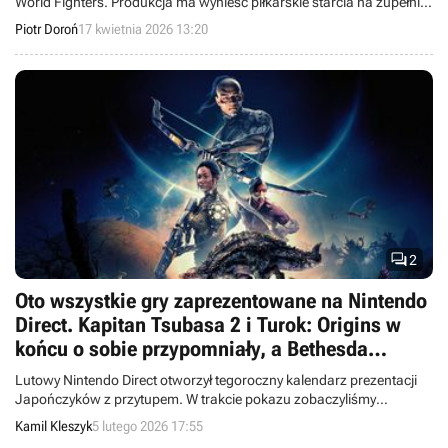
World Fighters. Produkcja ma wynieść piłkarskie starcia na zupełnie
nowy, strategiczny poziom.
Piotr Doroń
17 kwietnia 2026 13:20

2
Oto wszystkie gry zaprezentowane na Nintendo
Direct. Kapitan Tsubasa 2 i Turok: Origins w
końcu o sobie przypomniały, a Bethesda
zaskoczyła 3 wielkimi hitami
Lutowy Nintendo Direct otworzył tegoroczny kalendarz prezentacji
Japończyków z przytupem. W trakcie pokazu zobaczyliśmy
zapowiedzi gier, które w najbliższych miesiącach trafią na Nintendo
Kamil Kleszyk
5 lutego 2026 17:55
Switcha 2 i nie tylko.