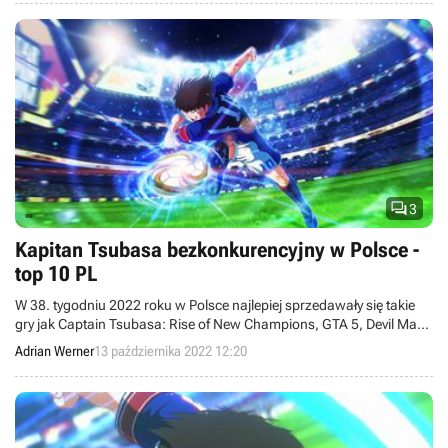

3
Kapitan Tsubasa bezkonkurencyjny w Polsce -
top 10 PL
W 38. tygodniu 2022 roku w Polsce najlepiej sprzedawały się takie
gry jak Captain Tsubasa: Rise of New Champions, GTA 5, Devil May
Cry 5, Sid Meier's Civilization VI, Metro 2033 Redux czy Wolfenstein
Adrian Werner
13 października 2022 12:20
II: The New Colossus.