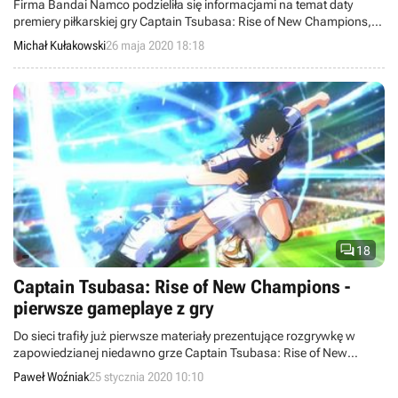
Firma Bandai Namco podzieliła się informacjami na temat daty
premiery piłkarskiej gry Captain Tsubasa: Rise of New Champions,
która oparta jest na popularnej sportowej serii anime. Wydawca
Michał Kułakowski
26 maja 2020 18:18
zaprezentował też imponującą zawartość kilku edycji
kolekcjonerskich tytułu, gdzie znajdziemy między innymi
pełnowymiarowy stół do piłkarzyków.

18
Captain Tsubasa: Rise of New Champions -
pierwsze gameplaye z gry
Do sieci trafiły już pierwsze materiały prezentujące rozgrywkę w
zapowiedzianej niedawno grze Captain Tsubasa: Rise of New
Champions. Wygląda na to, że produkcja faktycznie będzie pełna
Paweł Woźniak
25 stycznia 2020 10:10
widowiskowych akcji, a jej opanowanie powinno być proste i