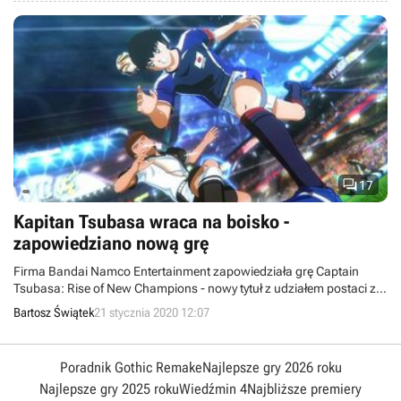
intuicyjne.

17
Kapitan Tsubasa wraca na boisko -
zapowiedziano nową grę
Firma Bandai Namco Entertainment zapowiedziała grę Captain
Tsubasa: Rise of New Champions - nowy tytuł z udziałem postaci z
kultowego anime.
Bartosz Świątek
21 stycznia 2020 12:07
Poradnik Gothic Remake
Najlepsze gry 2026 roku
Najlepsze gry 2025 roku
Wiedźmin 4
Najbliższe premiery