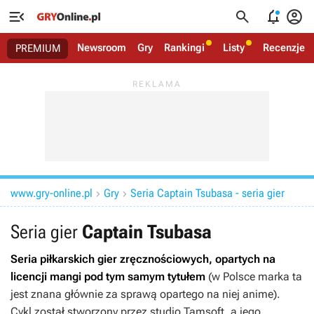




Newsroom
Gry
Rankingi
Listy
Recenzje
PREMIUM
www.gry-online.pl
Gry
Seria Captain Tsubasa - seria gier


Seria gier
Captain Tsubasa
Seria piłkarskich gier zręcznościowych, opartych na
licencji mangi pod tym samym tytułem
(w Polsce marka ta
jest znana głównie za sprawą opartego na niej anime).
Cykl został stworzony przez studio Tamsoft, a jego