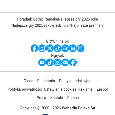
Poradnik Gothic Remake
Najlepsze gry 2026 roku
Najlepsze gry 2025 roku
Wiedźmin 4
Najbliższe premiery
GRYOnline.pl:
tvgry.pl:
O nas
Regulamin
Polityka redakcyjna
Polityka prywatności
Ustawienia cookies
Reklama
Zespół
Praca
Kontakt
Pomoc
Copyright © 2000 -
2026
Webedia Polska SA