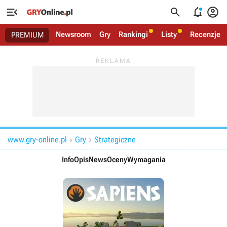




Newsroom
Gry
Rankingi
Listy
Recenzje
PREMIUM
www.gry-online.pl
Gry
Strategiczne


Info
Opis
News
Oceny
Wymagania