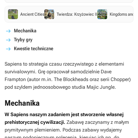
Ancient Cities
Twierdza: Krzyżowiec II
Kingdoms and C
Mechanika
Tryby gry
Kwestie techniczne
Sapiens
to strategia czasu rzeczywistego z elementami
survivalowymi. Grę opracował samodzielnie Dave
Frampton (autor m.in.
The Blockheads
oraz serii
Chopper
)
pod szyldem jednoosobowego studia Majic Jungle.
Mechanika
W
Sapiens
naszym zadaniem jest stworzenie własnej
prehistorycznej cywilizacji.
Zabawę zaczynamy z małym
prymitywnym plemieniem. Podczas zabawy wydajemy
naszym podopiecznym polecenia, kierując ich np. do