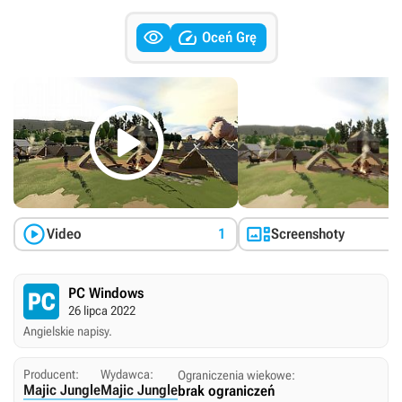


Oceń Grę



Video
1
Screenshoty
PC Windows
26 lipca 2022
Angielskie napisy.
Producent:
Wydawca:
Ograniczenia wiekowe:
Majic Jungle
Majic Jungle
brak ograniczeń