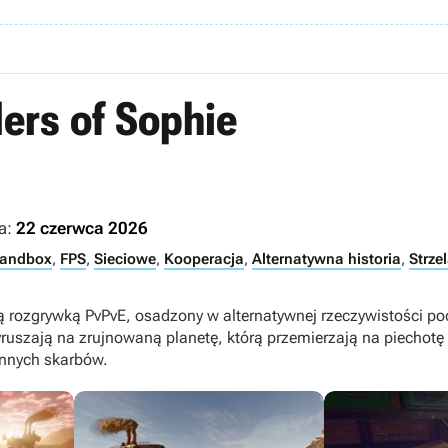
ers of Sophie
a:
22 czerwca 2026
andbox
,
FPS
,
Sieciowe
,
Kooperacja
,
Alternatywna historia
,
Strze
ną rozgrywką PvPvE, osadzony w alternatywnej rzeczywistości p
yruszają na zrujnowaną planetę, którą przemierzają na piecho
nnych skarbów.