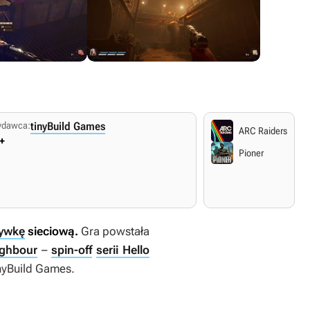
dawca:
tinyBuild Games
ARC Raiders
+
Pioner
rywkę
sieciową.
Gra powstała
ighbour
–
spin-off
serii Hello
inyBuild Games.