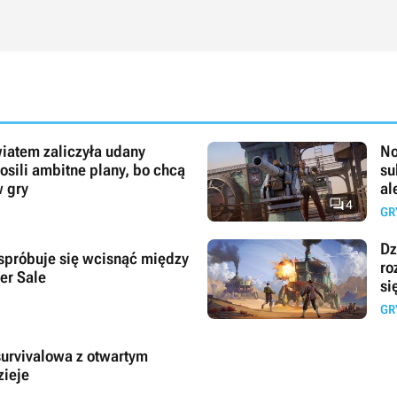
iatem zaliczyła udany
No
sili ambitne plany, bo chcą
su
 gry
al

4
GR
Dz
spróbuje się wcisnąć między
ro
er Sale
si
GR
urvivalowa z otwartym
zieje