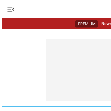

New
PREMIUM