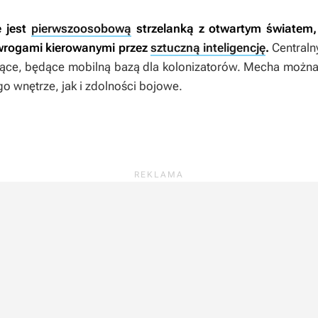
e
jest
pierwszoosobową
strzelanką z otwartym światem, 
 wrogami kierowanymi przez
sztuczną inteligencję
.
Centraln
ące, będące mobilną bazą dla kolonizatorów. Mecha możn
 wnętrze, jak i zdolności bojowe.