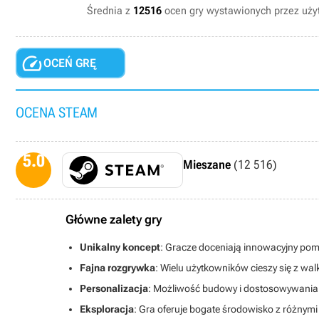
Średnia z
12516
ocen gry wystawionych przez uż

OCEŃ GRĘ
OCENA STEAM
5.0
Mieszane
(12 516)
Główne zalety gry
Unikalny koncept
: Gracze doceniają innowacyjny pomy
Fajna rozgrywka
: Wielu użytkowników cieszy się z wa
Personalizacja
: Możliwość budowy i dostosowywania s
Eksploracja
: Gra oferuje bogate środowisko z różnymi