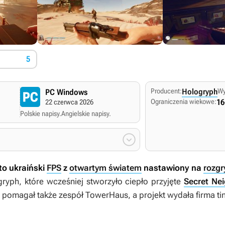
5
Producent:
Hologryph
Wy
PC Windows
Ograniczenia wiekowe:
16
22 czerwca 2026
Polskie napisy.
Angielskie napisy.

to ukraiński
FPS
z
otwartym światem
nastawiony na
rozg
ryph, które wcześniej stworzyło ciepło przyjęte
Secret Ne
i pomagał także zespół TowerHaus, a projekt wydała firma t