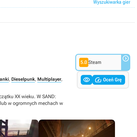
Wyszukiwarka gier

5.0
Steam


lanki
,
Dieselpunk
,
Multiplayer
,
Oceń Grę
oczątku XX wieku. W SAND:
tę lub w ogromnych mechach w