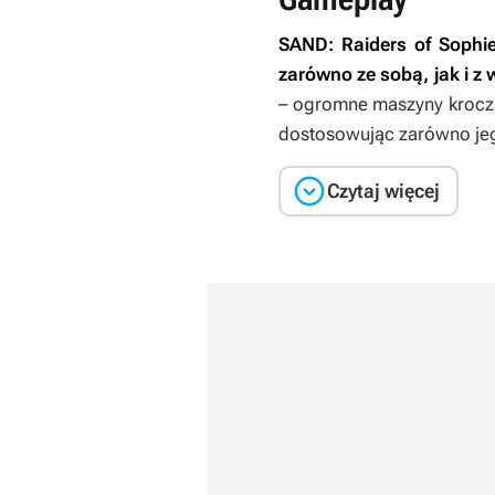
SAND: Raiders of Sophi
zarówno ze sobą, jak i z
– ogromne maszyny krocz
dostosowując zarówno jego

Czytaj więcej