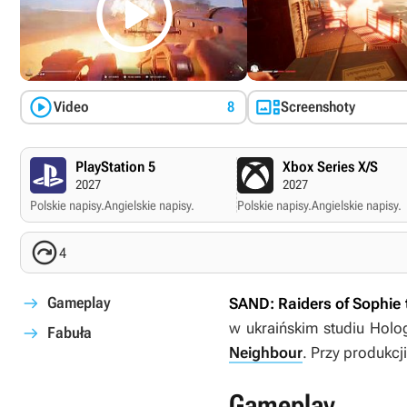



Video
8
Screenshoty
PlayStation 5
Xbox Series X/S
2027
2027
Polskie napisy.
Angielskie napisy.
Polskie napisy.
Angielskie napisy.

4
Gameplay
SAND: Raiders of Sophie
w ukraińskim studiu Holog
Fabuła
Neighbour
. Przy produkcj
Gameplay