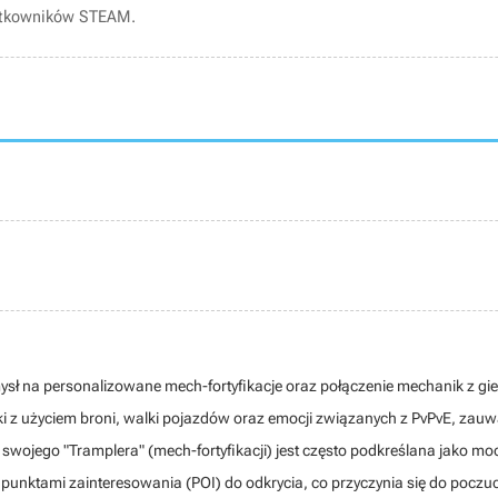
ytkowników STEAM.
sł na personalizowane mech-fortyfikacje oraz połączenie mechanik z gier 
lki z użyciem broni, walki pojazdów oraz emocji związanych z PvPvE, zauw
wojego "Tramplera" (mech-fortyfikacji) jest często podkreślana jako moc
 punktami zainteresowania (POI) do odkrycia, co przyczynia się do poczuc