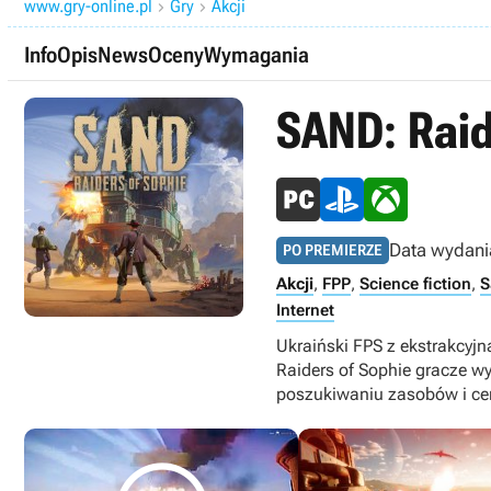
www.gry-online.pl
Gry
Akcji


Info
Opis
News
Oceny
Wymagania
SAND: Raid
Data wydani
PO PREMIERZE
Akcji
,
FPP
,
Science fiction
,
S
Internet
Ukraiński FPS z ekstrakcyj
Raiders of Sophie gracze w
poszukiwaniu zasobów i ce