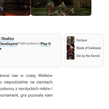
 Studios
Enclave
 Developers
Polski wydawca:
Play-It
Blade of Darkness
+
Die by the Sword
rzenosi nas w czasy Wieków
o niepodzielnie na ziemiach
potwory z nordyckich mitów i
 Tournament, gra pozwala nam