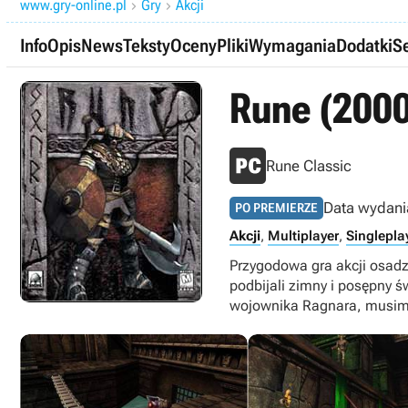
www.gry-online.pl
Gry
Akcji


Info
Opis
News
Teksty
Oceny
Pliki
Wymagania
Dodatki
Se
Rune (2000
Rune Classic
Data wydani
PO PREMIERZE
Akcji
,
Multiplayer
,
Singlepla
Przygodowa gra akcji osadz
podbijali zimny i posępny ś
wojownika Ragnara, musimy 