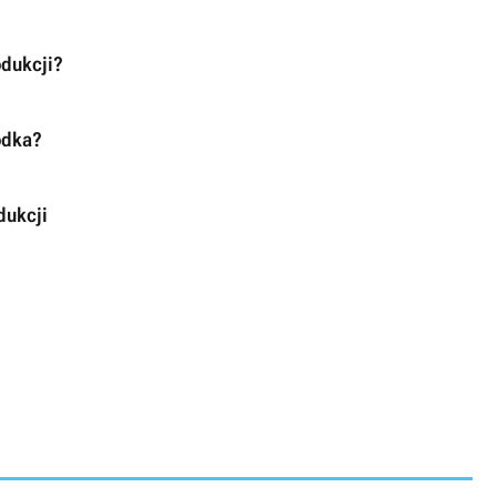
odukcji?
odka?
dukcji