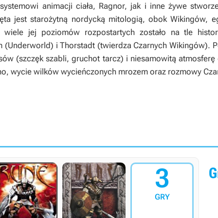
stemowi animacji ciała, Ragnor, jak i inne żywe stworzen
ięta jest starożytną nordycką mitologią, obok Wikingów, eg
wiele jej poziomów rozpostartych zostało na tle histor
 (Underworld) i Thorstadt (twierdza Czarnych Wikingów). 
sów (szczęk szabli, gruchot tarcz) i niesamowitą atmosferę
cho, wycie wilków wycieńczonych mrozem oraz rozmowy Cza
3
G
GRY