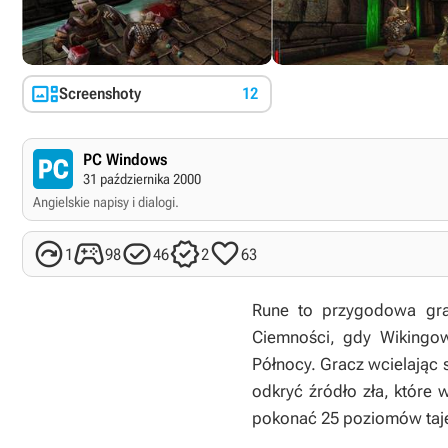

Screenshoty
12
PC Windows
31 października 2000
Angielskie napisy i dialogi.





1
98
46
2
63
Rune to przygodowa gra
Ciemności, gdy Wikingow
Północy. Gracz wcielając
odkryć źródło zła, które 
pokonać 25 poziomów taje