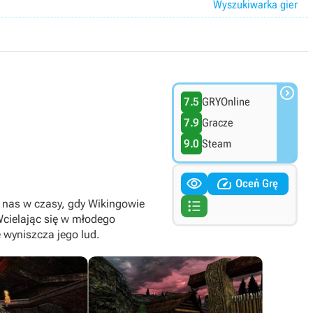
Wyszukiwarka gier

7.5
GRYOnline
7.9
Gracze
9.0
Steam


Oceń Grę

i nas w czasy, gdy Wikingowie
Wcielając się w młodego
 wyniszcza jego lud.