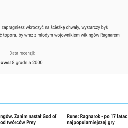
 i zapragniesz wkroczyć na ścieżkę chwały, wystarczy byś
eść topora, by wraz z młodym wojownikiem wikingów Ragnarem
Data recenzji:
dows
18 grudnia 2000
ingów. Zanim nastał God of
Rune: Ragnarok - po 17 lata
 od twórców Prey
najpopularniejszej gry