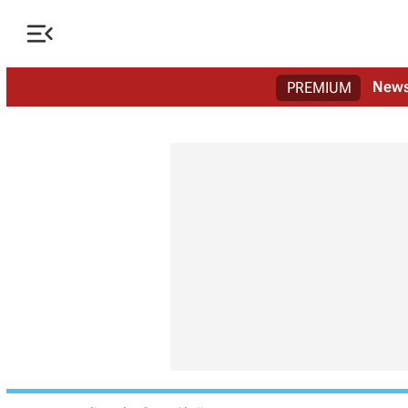

New
PREMIUM