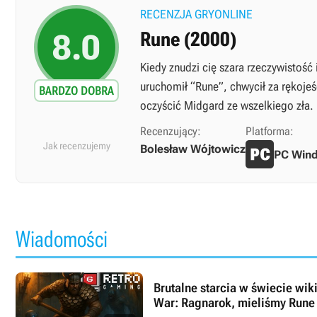
RECENZJA GRYONLINE
8.0
Rune (2000)
Kiedy znudzi cię szara rzeczywistość
uruchomił “Rune”, chwycił za rękoj
BARDZO DOBRA
oczyścić Midgard ze wszelkiego zła.
Recenzujący:
Platforma:
Jak recenzujemy
Bolesław Wójtowicz
PC Win
Wiadomości
Brutalne starcia w świecie wik
War: Ragnarok, mieliśmy Rune