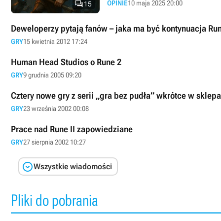

OPINIE
10 maja 2025 20:00
15
Deweloperzy pytają fanów – jaka ma być kontynuacja Ru
GRY
15 kwietnia 2012 17:24
Human Head Studios o Rune 2
GRY
9 grudnia 2005 09:20
Cztery nowe gry z serii „gra bez pudła” wkrótce w sklep
GRY
23 września 2002 00:08
Prace nad Rune II zapowiedziane
GRY
27 sierpnia 2002 10:27

Wszystkie wiadomości
Pliki do pobrania