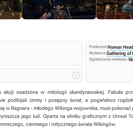
Producent:
Human Head
Wydawca:
Gathering of
Ograniczenia wiekowe:
16

 akcji osadzona w mitologii skandynawskiej. Fabuła p
ie podbijali zimny i posępny świat, a pogaństwo rządził
 się w Ragnara - młodego Wikinga wojownika, musi pokonać 
wyniszcza jego lud. Oparta na silniku graficznym z Unreal
mniczego, ciemnego i mitycznego świata Wikingów.