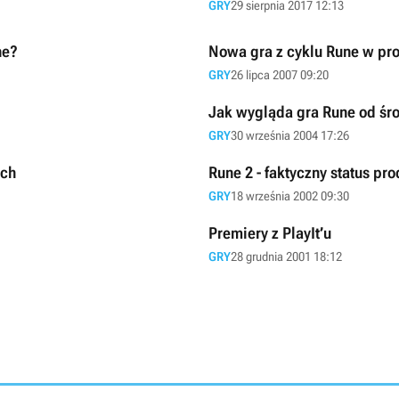
GRY
29 sierpnia 2017 12:13
ne?
Nowa gra z cyklu Rune w pr
GRY
26 lipca 2007 09:20
Jak wygląda gra Rune od śr
GRY
30 września 2004 17:26
ach
Rune 2 - faktyczny status pro
GRY
18 września 2002 09:30
Premiery z PlayIt’u
GRY
28 grudnia 2001 18:12