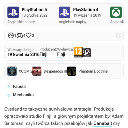
PlayStation 5
PlayStation 4
X
13 grudnia 2022
19 września 2019
1
Angielskie napisy.
Angielskie napisy.
Angielskie 




1
4
3
Producent:
Wydawca:
Wczesny dostęp:
Finji
Finji
19 kwietnia 2016
XCOM 2
Desperados III
Phantom Doctrine
Fabuła
Mechanika
Overland
to taktyczna survivalowa strategia. Produkcję
opracowało studio Finji, a głównym projektantem był Adam
Saltsman, czyli twórca takich przebojów jak
Canabalt
czy