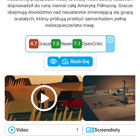
doprowadził do ruiny niemal całą Amerykę Północną. Gracze
obejmują dowództwo nad nieustannie zmieniającą się grupą
ocalałych, którzy próbują przebyć samochodem pełną
niebezpieczeństw trasę.

4.7
7.5
7.1
Gracze
Steam
OpenCritic


Oceń Grę



Video
1
Screenshoty