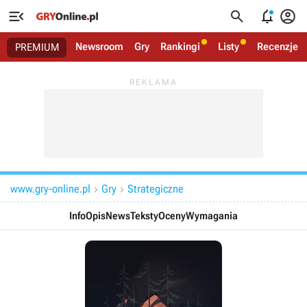




Newsroom
Gry
Rankingi
Listy
Recenzje
PREMIUM
www.gry-online.pl
Gry
Strategiczne


Info
Opis
News
Teksty
Oceny
Wymagania