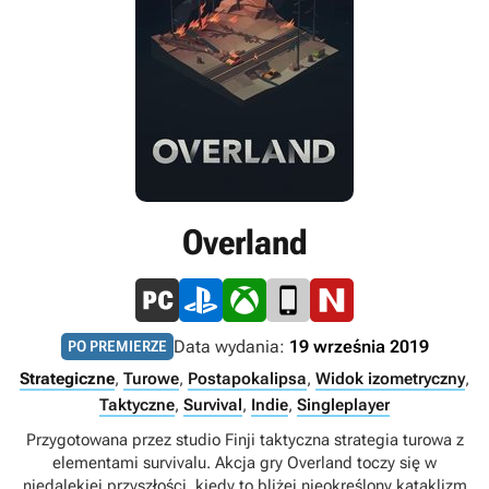
Overland
Data wydania:
19 września 2019
PO PREMIERZE
Strategiczne
,
Turowe
,
Postapokalipsa
,
Widok izometryczny
,
Taktyczne
,
Survival
,
Indie
,
Singleplayer
Przygotowana przez studio Finji taktyczna strategia turowa z
elementami survivalu. Akcja gry Overland toczy się w
niedalekiej przyszłości, kiedy to bliżej nieokreślony kataklizm