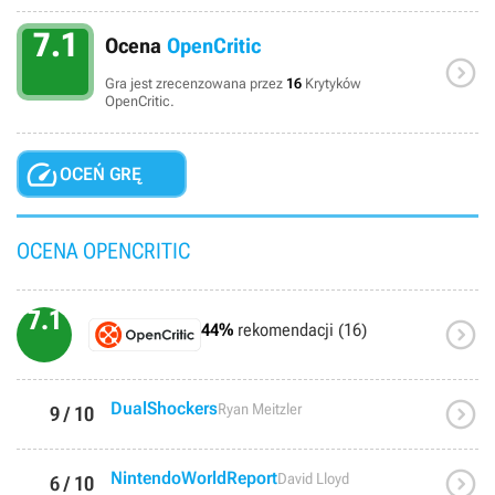
7.1
Ocena
OpenCritic

Gra jest zrecenzowana przez
16
Krytyków
OpenCritic.

OCEŃ GRĘ
OCENA OPENCRITIC
7.1

44%
rekomendacji (16)

DualShockers
Ryan Meitzler
9 / 10

NintendoWorldReport
David Lloyd
6 / 10