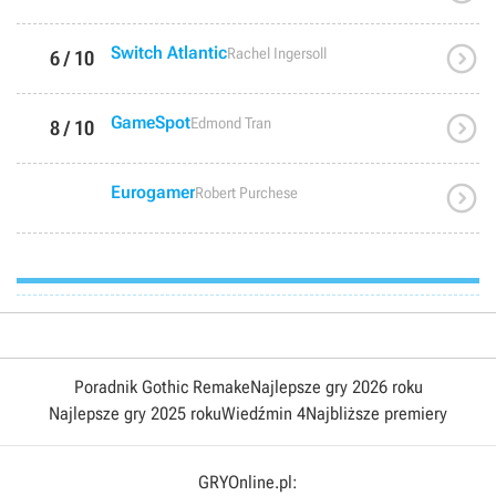

Switch Atlantic
Rachel Ingersoll
6 / 10

GameSpot
Edmond Tran
8 / 10

Eurogamer
Robert Purchese
Poradnik Gothic Remake
Najlepsze gry 2026 roku
Najlepsze gry 2025 roku
Wiedźmin 4
Najbliższe premiery
GRYOnline.pl: