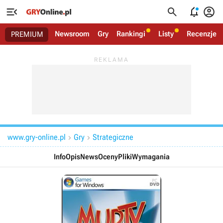




Newsroom
Gry
Rankingi
Listy
Recenzje
PREMIUM
www.gry-online.pl
Gry
Strategiczne


Info
Opis
News
Oceny
Pliki
Wymagania