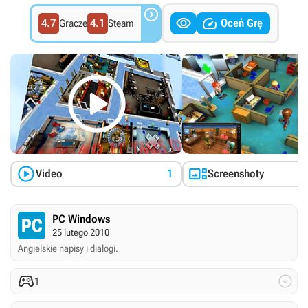



4.7
4.1
Oceń Grę
Gracze
Steam



Video
1
Screenshoty
PC Windows
25 lutego 2010
Angielskie napisy i dialogi.


1