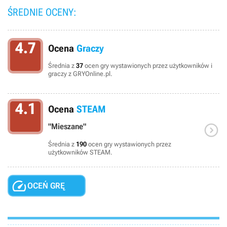
ŚREDNIE OCENY:
4.7
Ocena
Graczy
Średnia z
37
ocen gry wystawionych przez użytkowników i
graczy z GRYOnline.pl.
4.1
Ocena
STEAM

"Mieszane"
Średnia z
190
ocen gry wystawionych przez
użytkowników STEAM.

OCEŃ GRĘ