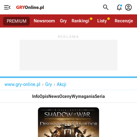




Newsroom
Gry
Rankingi
Listy
Recenzje
PREMIUM
www.gry-online.pl
Gry
Akcji


Info
Opis
News
Oceny
Wymagania
Seria