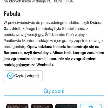
na których liście widnieje PC, XONE i PS4.
Fabuła
W przeciwieństwie do poprzedniego dodatku, czyli
Ostrza
Galadrieli
, którego bohaterką była Eltariel znana z
podstawowej wersji gry, Śródziemie:
Cień wojny -
Pustkowia Mordoru
oddaje w ręce graczy zupełnie nowego
protagonistę.
Opowiedziana historia koncentruje się na
Baranorze, czyli dowódcy z Minas Ithil, którego zadaniem
jest zgromadzenie armii i uporanie się z zagrożeniem
nadciągającym ze Wschodu.

Czytaj więcej
Gry z serii