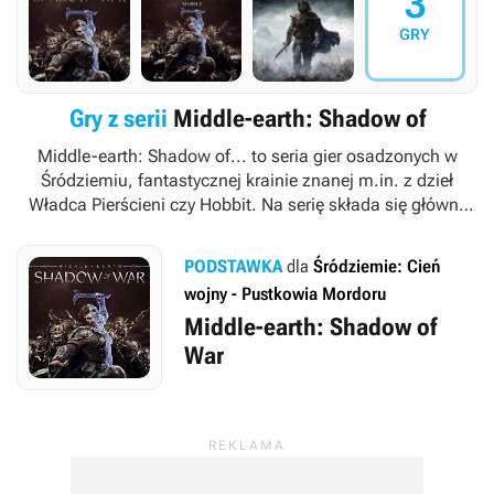
3
GRY
Gry z serii
Middle-earth: Shadow of
Middle-earth: Shadow of...
to seria gier osadzonych w
Śródziemiu, fantastycznej krainie znanej m.in. z dzieł
Władca Pierścieni
czy
Hobbit
. Na serię składa się główny
cykl przygodowych gier akcji, opracowywanych na konsole
i pecety przez studio Monolith Productions, a także spin-off
PODSTAWKA
dla
Śródziemie: Cień
na urządzenia mobilne w postaci strategii czasu
wojny - Pustkowia Mordoru
rzeczywistego, opracowany przez wewnętrzne studio
Middle-earth: Shadow of
deweloperskie firmy Warner Bros., będącej wydawcą całej
serii.
War