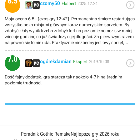
6.5

czorny50
Ekspert
2025.12.24
Moja ocena 6.5 - [czas gry 12:42]. Permanentna śmierć restartująca
wszystko poza misjami głównymi oraz numeryjskim sprzętem. By
zdobyć złoty wynik trzeba zdobyć fort na poziomie nemezis w mniej
wiecuje godzinę co już świadczy o jej długości. Za pierwszym razem
na pewno się to nie uda. Praktycznie niezbedny jest owy sprzęt,
przynajmniej raz skończenie fabuły oraz nauczenie się zalezności..
Zdobycie go jest zatem satysfakcjonujące.Sporo świeżości jak na tak
7.0

mały dodatek:- nowa piaszczysta mapa ( którą możemy
ogórekdamian
Ekspert
2019.10.08
eksploatować również jako Talion )- nowe wyzwania Świetlistego
Władcy- brak werbowania orków na rzecz kupowania najemników (
Dość fajny dodatek, gra starcza tak naokoło 4-7 h na średnim
którzy nie maja żadnych cech charakteru)- Numeryjskie
poziomie trudności.
wyposażenie - hak z linką, spadochron, bomby, tarcza- brak
samoleczenia na rzecz „apteczek” Oprócz tego grindwanego
zdobywania posterunków i fortu jest też jakaś tam przeciętna fabuła.
Gdy pierwszy raz zobaczyłem Sarkę od razu do głowie przyszedł mi
Vas z Far Cry 3.Zwieńczenie serii było w DLC Ostrze Galadrieli . Ten
dodatek z kolei jest przeciętny, ale zagrać można ze względu na
nowe mechaniki.
Poradnik Gothic Remake
Najlepsze gry 2026 roku