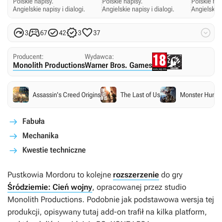
Polskie napisy.
Polskie napisy.
Polskie nap
Angielskie napisy i dialogi.
Angielskie napisy i dialogi.
Angielskie 






3
67
42
3
37
Producent:
Wydawca:
Monolith Productions
Warner Bros. Games
Assassin's Creed Origins
The Last of Us
Monster Hunter
Fabuła
Mechanika
Kwestie techniczne
Pustkowia Mordoru
to kolejne
rozszerzenie
do gry
Śródziemie: Cień wojny
, opracowanej przez studio
Monolith Productions. Podobnie jak podstawowa wersja tej
produkcji, opisywany tutaj add-on trafił na kilka platform,