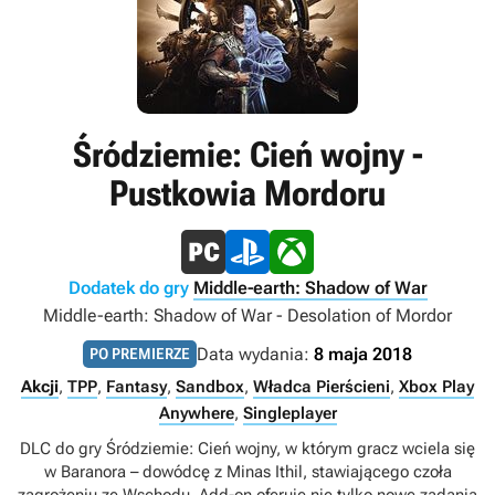
Śródziemie: Cień wojny -
Pustkowia Mordoru
Dodatek do gry
Middle-earth: Shadow of War
Middle-earth: Shadow of War - Desolation of Mordor
Data wydania:
8 maja 2018
PO PREMIERZE
Akcji
,
TPP
,
Fantasy
,
Sandbox
,
Władca Pierścieni
,
Xbox Play
Anywhere
,
Singleplayer
DLC do gry Śródziemie: Cień wojny, w którym gracz wciela się
w Baranora – dowódcę z Minas Ithil, stawiającego czoła