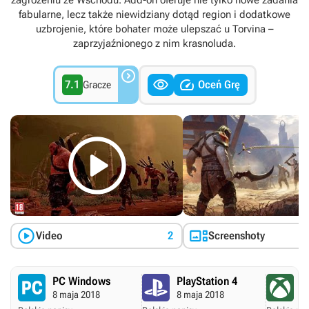
zagrożeniu ze Wschodu. Add-on oferuje nie tylko nowe zadania
fabularne, lecz także niewidziany dotąd region i dodatkowe
uzbrojenie, które bohater może ulepszać u Torvina –
zaprzyjaźnionego z nim krasnoluda.



7.1
Oceń Grę
Gracze



Video
2
Screenshoty
PC Windows
PlayStation 4
X
8 maja 2018
8 maja 2018
8