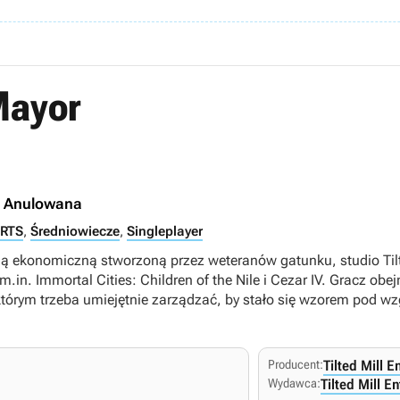
Mayor
:
Anulowana
RTS
,
Średniowiecze
,
Singleplayer
gią ekonomiczną stworzoną przez weteranów gatunku, studio Tilt
in. Immortal Cities: Children of the Nile i Cezar IV. Gracz ob
tórym trzeba umiejętnie zarządzać, by stało się wzorem pod w
Producent:
Tilted Mill E
Wydawca:
Tilted Mill E