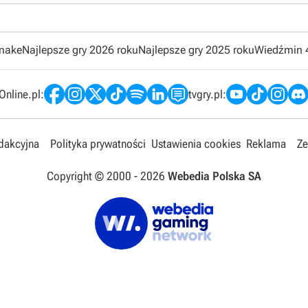
emake
Najlepsze gry 2026 roku
Najlepsze gry 2025 roku
Wiedźmin 
nline.pl:
tvgry.pl:
edakcyjna
Polityka prywatności
Ustawienia cookies
Reklama
Ze
Copyright © 2000 -
2026
Webedia Polska SA