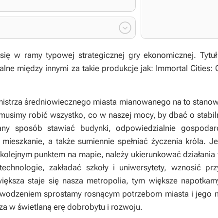

ię w ramy typowej strategicznej gry ekonomicznej. Tytuł 
lne między innymi za takie produkcje jak:
Immortal Cities: 
mistrza średniowiecznego miasta mianowanego na to stanow
usimy robić wszystko, co w naszej mocy, by dbać o stabil
ny sposób stawiać budynki, odpowiedzialnie gospoda
mieszkanie, a także sumiennie spełniać życzenia króla. J
ż kolejnym punktem na mapie, należy ukierunkować działania
echnologie, zakładać szkoły i uniwersytety, wznosić przy
m większa staje się nasza metropolia, tym większe napotk
 powodzeniem sprostamy rosnącym potrzebom miasta i jeg
a w świetlaną erę dobrobytu i rozwoju.