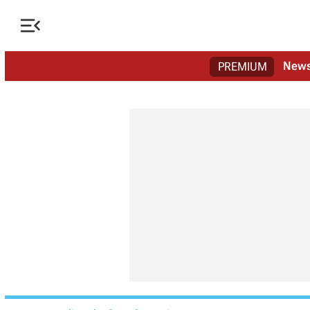

New
PREMIUM