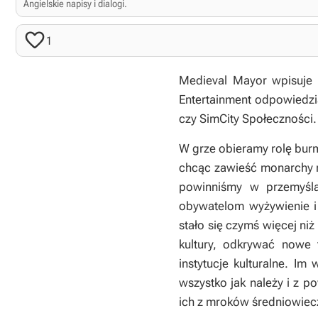
Angielskie napisy i dialogi.

1
Medieval Mayor
wpisuje s
Entertainment odpowiedzia
czy
SimCity Społeczności
.
W grze obieramy rolę bur
chcąc zawieść monarchy m
powinniśmy w przemyśla
obywatelom wyżywienie i 
stało się czymś więcej ni
kultury, odkrywać nowe t
instytucje kulturalne. I
wszystko jak należy i z
ich z mroków średniowiecz