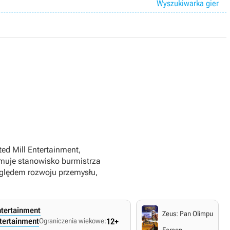
Wyszukiwarka gier
ed Mill Entertainment,
ejmuje stanowisko burmistrza
zględem rozwoju przemysłu,
ntertainment
Zeus: Pan Olimpu
ntertainment
Ograniczenia wiekowe:
12+