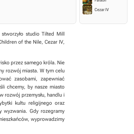
Faraon
Cezar IV
stworzyło studio Tilted Mill
Children of the Nile
,
Cezar IV
,
isko przez samego króla. Nie
ny rozwój miasta. W tym celu
rować zasobami, zapewniać
eśli chcemy, by nasze miasto
 w rozwój przemysłu, handlu i
bytki kultu religijnego oraz
amy wyzwania. Gdy rozegramy
o mieszkańców, wyprowadzimy