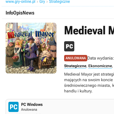
www.gry-online.pl
Gry
Strategiczne


Info
Opis
News
Medieval 
Data wydania
ANULOWANA
Strategiczne
,
Ekonomiczne
,
Medieval Mayor jest strate
mających na swoim koncie m.
średniowiecznego miasta, k
handlu i kultury.
PC Windows
Anulowana