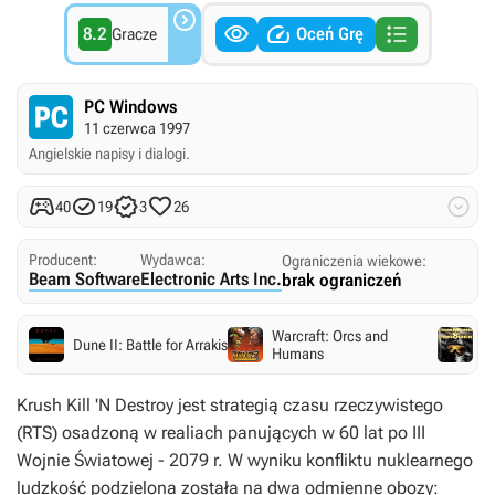




8.2
Oceń Grę
Gracze
PC Windows
11 czerwca 1997
Angielskie napisy i dialogi.





40
19
3
26
Producent:
Wydawca:
Ograniczenia wiekowe:
Beam Software
Electronic Arts Inc.
brak ograniczeń
Warcraft: Orcs and
C
Dune II: Battle for Arrakis
Humans
(
Krush Kill 'N Destroy jest strategią czasu rzeczywistego
(RTS) osadzoną w realiach panujących w 60 lat po III
Wojnie Światowej - 2079 r. W wyniku konfliktu nuklearnego
ludzkość podzielona została na dwa odmienne obozy: