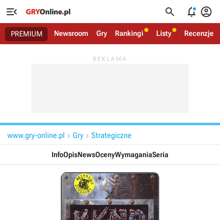




Newsroom
Gry
Rankingi
Listy
Recenzje
PREMIUM
www.gry-online.pl
Gry
Strategiczne


Info
Opis
News
Oceny
Wymagania
Seria