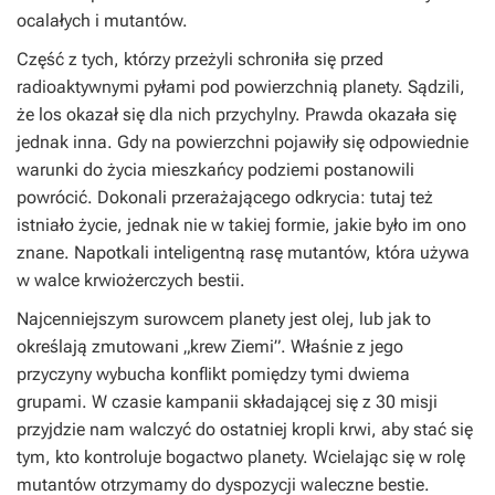
ocalałych i mutantów.
Część z tych, którzy przeżyli schroniła się przed
radioaktywnymi pyłami pod powierzchnią planety. Sądzili,
że los okazał się dla nich przychylny. Prawda okazała się
jednak inna. Gdy na powierzchni pojawiły się odpowiednie
warunki do życia mieszkańcy podziemi postanowili
powrócić. Dokonali przerażającego odkrycia: tutaj też
istniało życie, jednak nie w takiej formie, jakie było im ono
znane. Napotkali inteligentną rasę mutantów, która używa
w walce krwiożerczych bestii.
Najcenniejszym surowcem planety jest olej, lub jak to
określają zmutowani „krew Ziemi”. Właśnie z jego
przyczyny wybucha konflikt pomiędzy tymi dwiema
grupami. W czasie kampanii składającej się z 30 misji
przyjdzie nam walczyć do ostatniej kropli krwi, aby stać się
tym, kto kontroluje bogactwo planety. Wcielając się w rolę
mutantów otrzymamy do dyspozycji waleczne bestie.