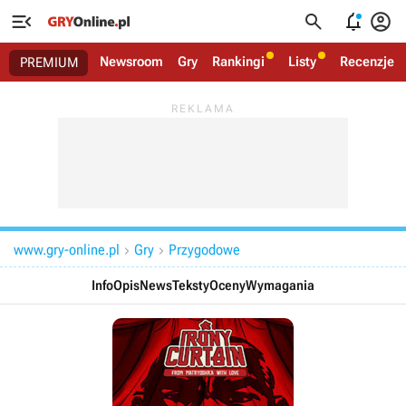




Newsroom
Gry
Rankingi
Listy
Recenzje
PREMIUM
www.gry-online.pl
Gry
Przygodowe


Info
Opis
News
Teksty
Oceny
Wymagania