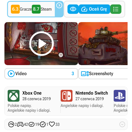




6.3
8.7
Oceń Grę
Gracze
Steam



Video
3
Screenshoty
Xbox One
Nintendo Switch
P
28 czerwca 2019
27 czerwca 2019
2
Polskie napisy.
Angielskie napisy i dialogi.
Polskie nap
Angielskie napisy i dialogi.
Angielskie 






2
42
19
1
33