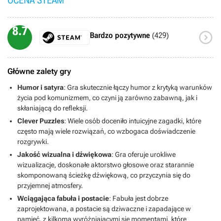
OCENA STEAM
8.7

Bardzo pozytywne
(429)
Główne zalety gry
Humor i satyra
: Gra skutecznie łączy humor z krytyką warunków
życia pod komunizmem, co czyni ją zarówno zabawną, jak i
skłaniającą do refleksji.
Clever Puzzles
: Wiele osób doceniło intuicyjne zagadki, które
często mają wiele rozwiązań, co wzbogaca doświadczenie
rozgrywki.
Jakość wizualna i dźwiękowa
: Gra oferuje urokliwe
wizualizacje, doskonałe aktorstwo głosowe oraz starannie
skomponowaną ścieżkę dźwiękową, co przyczynia się do
przyjemnej atmosfery.
Wciągająca fabuła i postacie
: Fabuła jest dobrze
zaprojektowana, a postacie są dziwaczne i zapadające w
pamięć, z kilkoma wyróżniającymi się momentami, które