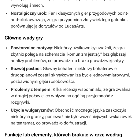
wywołują śmiech.
Nostalgiczny urok
: Fani klasycznych gier przygodowych point-
and-click uważają, że gra przypomina złoty wiek tego gatunku,
porównując ją do tytułów od LucasArts.
Główne wady gry
Powtarzalne motywy
: Niektórzy użytkownicy uważali, że gra
zbytnio polega na schemacie "komunizm jest zły" bez głębszej
analizy problemów, co prowadzi do braku prawdziwej satyry.
Rozwój postaci
: Główny bohater i niektórzy bohaterowie
drugoplanowi zostali skrytykowani za bycie jednowymiarowymi,
pozbawionymi głębi i osobowości.
Problemy z tempem
: Kilka recenzji wspomniało, że gra zwalnia
w drugiej połowie, co wpływa na ogólną przyjemność z
rozgrywki.
Użycie wulgaryzmów
: Obecność mocnego języka zaskoczyła
niektórych graczy, ponieważ nie było wcześniejszych wskazówek
na ten temat, co prowadziło do frustracji.
Funkcje lub elementy, których brakuje w grze według