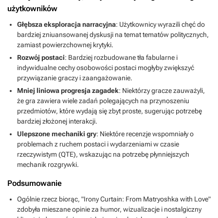
użytkowników
Głębsza eksploracja narracyjna
: Użytkownicy wyrazili chęć do
bardziej zniuansowanej dyskusji na temat tematów politycznych,
zamiast powierzchownej krytyki.
Rozwój postaci
: Bardziej rozbudowane tła fabularne i
indywidualne cechy osobowości postaci mogłyby zwiększyć
przywiązanie graczy i zaangażowanie.
Mniej liniowa progresja zagadek
: Niektórzy gracze zauważyli,
że gra zawiera wiele zadań polegających na przynoszeniu
przedmiotów, które wydają się zbyt proste, sugerując potrzebę
bardziej złożonej interakcji.
Ulepszone mechaniki gry
: Niektóre recenzje wspomniały o
problemach z ruchem postaci i wydarzeniami w czasie
rzeczywistym (QTE), wskazując na potrzebę płynniejszych
mechanik rozgrywki.
Podsumowanie
Ogólnie rzecz biorąc, "Irony Curtain: From Matryoshka with Love"
zdobyła mieszane opinie za humor, wizualizacje i nostalgiczny