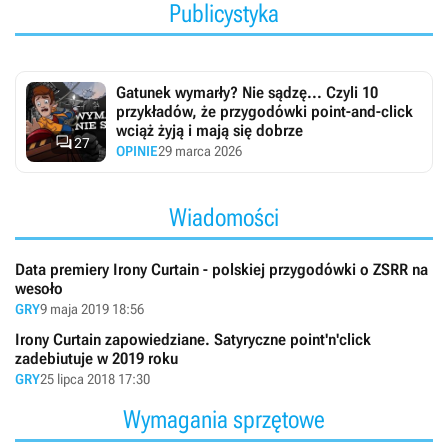
Publicystyka
Gatunek wymarły? Nie sądzę... Czyli 10
przykładów, że przygodówki point-and-click
wciąż żyją i mają się dobrze

27
OPINIE
29 marca 2026
Wiadomości
Data premiery Irony Curtain - polskiej przygodówki o ZSRR na
wesoło
GRY
9 maja 2019 18:56
Irony Curtain zapowiedziane. Satyryczne point'n'click
zadebiutuje w 2019 roku
GRY
25 lipca 2018 17:30
Wymagania sprzętowe