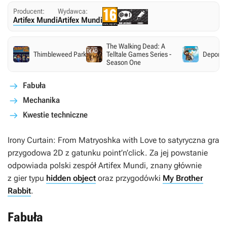
Producent:
Wydawca:
Artifex Mundi
Artifex Mundi
The Walking Dead: A
Thimbleweed Park
Telltale Games Series -
Deponia
Season One
Fabuła
Mechanika
Kwestie techniczne
Irony Curtain: From Matryoshka with Love
to satyryczna gra
przygodowa 2D z gatunku point’n’click. Za jej powstanie
odpowiada polski zespół Artifex Mundi, znany głównie
z gier typu
hidden object
oraz przygodówki
My Brother
Rabbit
.
Fabuła