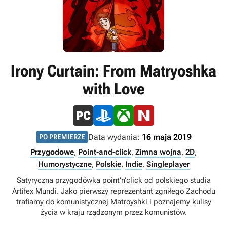
Irony Curtain: From Matryoshka
with Love
Data wydania:
16 maja 2019
PO PREMIERZE
Przygodowe
,
Point-and-click
,
Zimna wojna
,
2D
,
Humorystyczne
,
Polskie
,
Indie
,
Singleplayer
Satyryczna przygodówka point’n’click od polskiego studia
Artifex Mundi. Jako pierwszy reprezentant zgniłego Zachodu
trafiamy do komunistycznej Matroyshki i poznajemy kulisy
życia w kraju rządzonym przez komunistów.