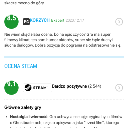
skacze mocno do góry.
8.5

KORZYCH
Ekspert
2020.12.17
Nie wiem skąd słaba ocena, bo na epic czy co? Gra ma super
filmowy klimat, ten sam humor aktorów, super się łapie duchy i
słucha dialogów. Dobra pozycja do pogrania na odstresowanie się.
OCENA STEAM
9.1

Bardzo pozytywne
(2 544)
Główne zalety gry
Nostalgia i wierność
: Gra uchwyca esencję oryginalnych filmów
o Ghostbusterach, często opisywana jako "trzeci film", którego