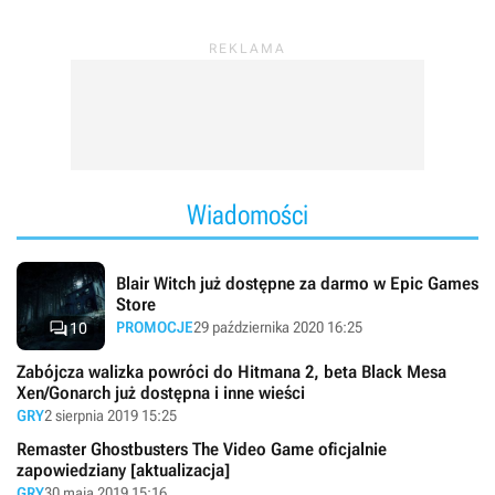
Wiadomości
Blair Witch już dostępne za darmo w Epic Games
Store

PROMOCJE
29 października 2020 16:25
10
Zabójcza walizka powróci do Hitmana 2, beta Black Mesa
Xen/Gonarch już dostępna i inne wieści
GRY
2 sierpnia 2019 15:25
Remaster Ghostbusters The Video Game oficjalnie
zapowiedziany [aktualizacja]
GRY
30 maja 2019 15:16