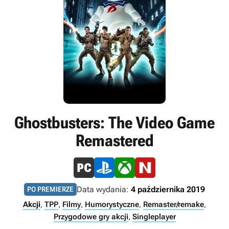
Ghostbusters: The Video Game
Remastered
Data wydania:
4 października 2019
PO PREMIERZE
Akcji
,
TPP
,
Filmy
,
Humorystyczne
,
Remaster/remake
,
Przygodowe gry akcji
,
Singleplayer