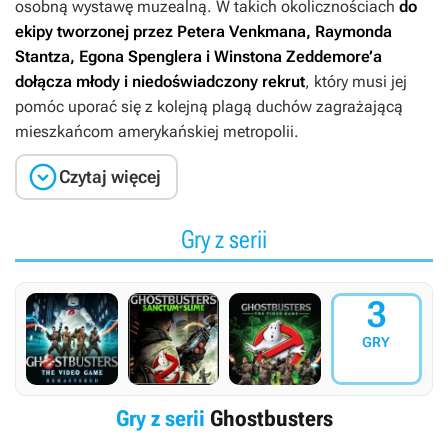
osobną wystawę muzealną. W takich okolicznościach
do
ekipy tworzonej przez Petera Venkmana, Raymonda
Stantza, Egona Spenglera i Winstona Zeddemore’a
dołącza młody i niedoświadczony rekrut
, który musi jej
pomóc uporać się z kolejną plagą duchów zagrażającą
mieszkańcom amerykańskiej metropolii.

Czytaj więcej
Gry z serii
3
GRY
Gry z serii
Ghostbusters