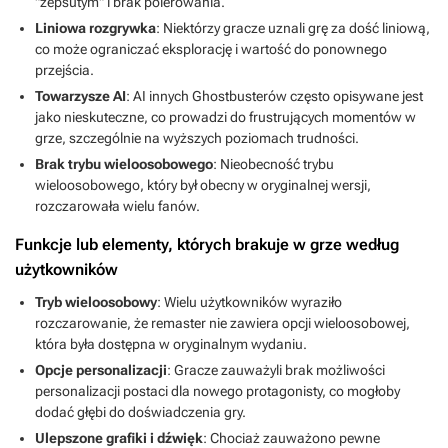
"zepsutym" i brak polerowania.
Liniowa rozgrywka
: Niektórzy gracze uznali grę za dość liniową,
co może ograniczać eksplorację i wartość do ponownego
przejścia.
Towarzysze AI
: AI innych Ghostbusterów często opisywane jest
jako nieskuteczne, co prowadzi do frustrujących momentów w
grze, szczególnie na wyższych poziomach trudności.
Brak trybu wieloosobowego
: Nieobecność trybu
wieloosobowego, który był obecny w oryginalnej wersji,
rozczarowała wielu fanów.
Funkcje lub elementy, których brakuje w grze według
użytkowników
Tryb wieloosobowy
: Wielu użytkowników wyraziło
rozczarowanie, że remaster nie zawiera opcji wieloosobowej,
która była dostępna w oryginalnym wydaniu.
Opcje personalizacji
: Gracze zauważyli brak możliwości
personalizacji postaci dla nowego protagonisty, co mogłoby
dodać głębi do doświadczenia gry.
Ulepszone grafiki i dźwięk
: Chociaż zauważono pewne