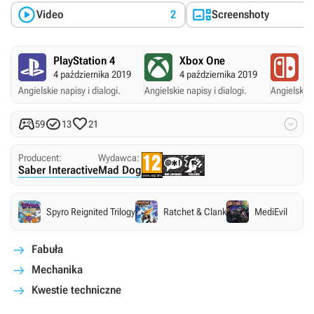


Video
2
Screenshoty
PlayStation 4
Xbox One
N
4 października 2019
4 października 2019
4 
Angielskie napisy i dialogi.
Angielskie napisy i dialogi.
Angielskie 




59
13
21
Producent:
Wydawca:
Saber Interactive
Mad Dog
Spyro Reignited Trilogy
Ratchet & Clank
MediEvil
Fabuła
Mechanika
Kwestie techniczne