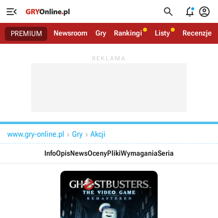




Newsroom
Gry
Rankingi
Listy
Recenzje
PREMIUM
www.gry-online.pl
Gry
Akcji


Info
Opis
News
Oceny
Pliki
Wymagania
Seria