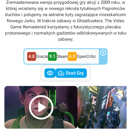
Zremasterowana wersja przygodowej gry akcji z 2009 roku, w
której wcielamy się w nowego rekruta tytułowych Pogromców
duchów i polujemy na astralne byty zagrażające mieszkańcom
Nowego Jorku. W trakcie zabawy w Ghostbusters: The Video
Game Remastered korzystamy z futurystycznego plecaka
protonowego i rozmaitych gadżetów odblokowywanych w toku
zabawy.

4.8
9.1
6.9
Gracze
Steam
OpenCritic


Oceń Grę
