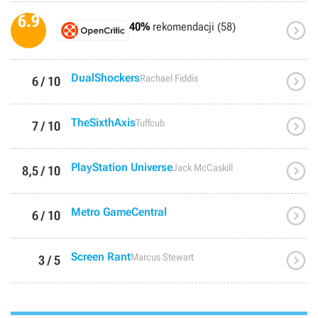
6.9

40%
rekomendacji (58)

DualShockers
Rachael Fiddis
6 / 10

TheSixthAxis
Tuffcub
7 / 10

PlayStation Universe
Jack McCaskill
8,5 / 10

Metro GameCentral
6 / 10

Screen Rant
Marcus Stewart
3 / 5