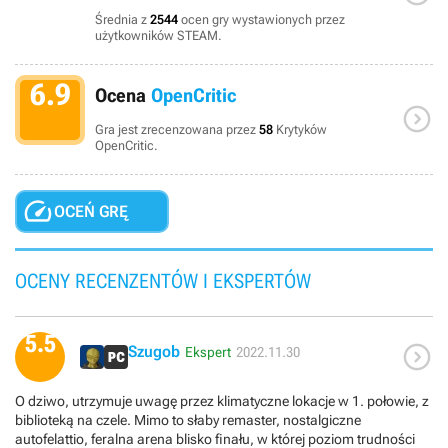
Średnia z
2544
ocen gry wystawionych przez
użytkowników STEAM.
6.9
Ocena
OpenCritic

Gra jest zrecenzowana przez
58
Krytyków
OpenCritic.

OCEŃ GRĘ
OCENY RECENZENTÓW I EKSPERTÓW
5.5

Szugob
Ekspert
2022.11.30
O dziwo, utrzymuje uwagę przez klimatyczne lokacje w 1. połowie, z
biblioteką na czele. Mimo to słaby remaster, nostalgiczne
autofelattio, feralna arena blisko finału, w której poziom trudności