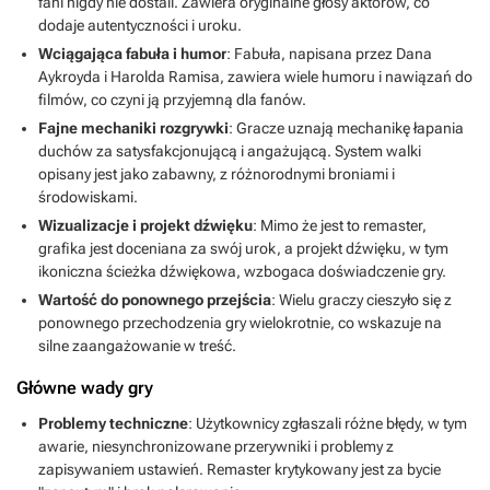
fani nigdy nie dostali. Zawiera oryginalne głosy aktorów, co
dodaje autentyczności i uroku.
Wciągająca fabuła i humor
: Fabuła, napisana przez Dana
Aykroyda i Harolda Ramisa, zawiera wiele humoru i nawiązań do
filmów, co czyni ją przyjemną dla fanów.
Fajne mechaniki rozgrywki
: Gracze uznają mechanikę łapania
duchów za satysfakcjonującą i angażującą. System walki
opisany jest jako zabawny, z różnorodnymi broniami i
środowiskami.
Wizualizacje i projekt dźwięku
: Mimo że jest to remaster,
grafika jest doceniana za swój urok, a projekt dźwięku, w tym
ikoniczna ścieżka dźwiękowa, wzbogaca doświadczenie gry.
Wartość do ponownego przejścia
: Wielu graczy cieszyło się z
ponownego przechodzenia gry wielokrotnie, co wskazuje na
silne zaangażowanie w treść.
Główne wady gry
Problemy techniczne
: Użytkownicy zgłaszali różne błędy, w tym
awarie, niesynchronizowane przerywniki i problemy z
zapisywaniem ustawień. Remaster krytykowany jest za bycie