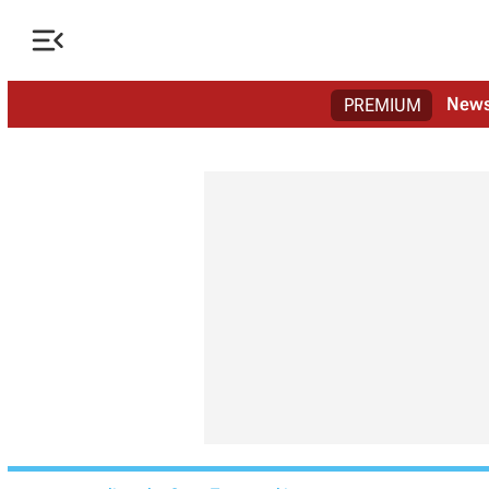

New
PREMIUM