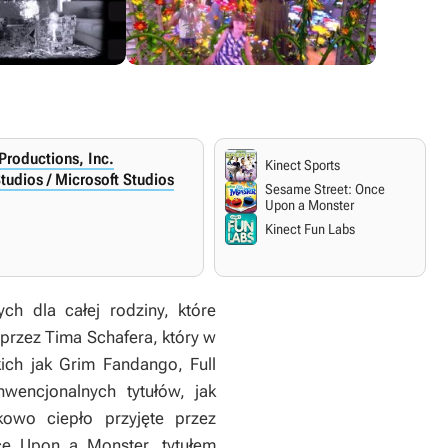
Productions, Inc.
Kinect Sports
udios / Microsoft Studios
Sesame Street: Once
Upon a Monster
Kinect Fun Labs
ch dla całej rodziny, które
 przez Tima Schafera, który w
kich jak
Grim Fandango
,
Full
wencjonalnych tytułów, jak
kowo ciepło przyjęte przez
ce Upon a Monster,
tytułem