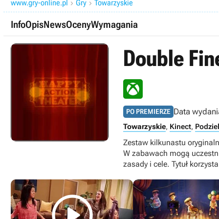
www.gry-online.pl
Gry
Towarzyskie


Info
Opis
News
Oceny
Wymagania
Double Fin
Data wydani
PO PREMIERZE
Towarzyskie
,
Kinect
,
Podzie
Zestaw kilkunastu oryginaln
W zabawach mogą uczestnic
zasady i cele. Tytuł korzyst
