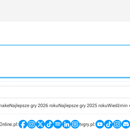
emake
Najlepsze gry 2026 roku
Najlepsze gry 2025 roku
Wiedźmin 
nline.pl:
tvgry.pl: