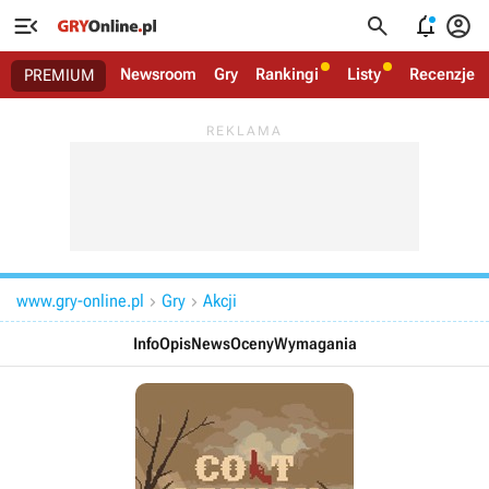




Newsroom
Gry
Rankingi
Listy
Recenzje
PREMIUM
www.gry-online.pl
Gry
Akcji


Info
Opis
News
Oceny
Wymagania