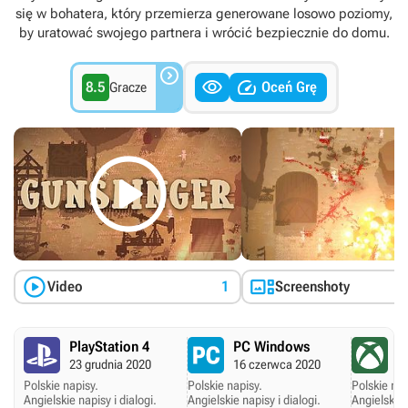
się w bohatera, który przemierza generowane losowo poziomy,
by uratować swojego partnera i wrócić bezpiecznie do domu.



8.5
Oceń Grę
Gracze



Video
1
Screenshoty
PlayStation 4
PC Windows
X
23 grudnia 2020
16 czerwca 2020
1
Polskie napisy.
Polskie napisy.
Polskie nap
Angielskie napisy i dialogi.
Angielskie napisy i dialogi.
Angielskie 