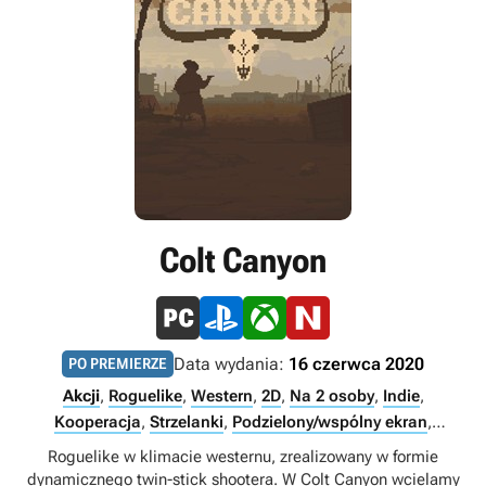
Colt Canyon
Data wydania:
16 czerwca 2020
PO PREMIERZE
Akcji
,
Roguelike
,
Western
,
2D
,
Na 2 osoby
,
Indie
,
Kooperacja
,
Strzelanki
,
Podzielony/wspólny ekran
,
Multiplayer
,
Singleplayer
Roguelike w klimacie westernu, zrealizowany w formie
dynamicznego twin-stick shootera. W Colt Canyon wcielamy