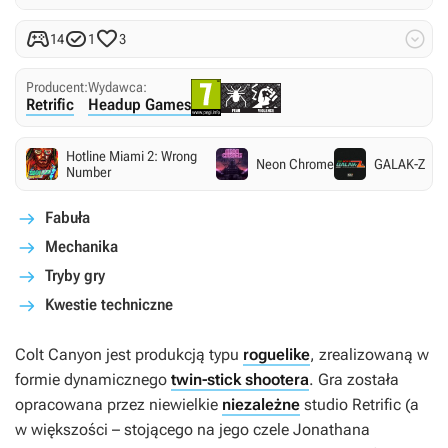




14
1
3
Producent:
Wydawca:
Retrific
Headup Games
Hotline Miami 2: Wrong
Neon Chrome
GALAK-Z
Number
Fabuła
Mechanika
Tryby gry
Kwestie techniczne
Colt Canyon
jest produkcją typu
roguelike
, zrealizowaną w
formie dynamicznego
twin-stick shootera
. Gra została
opracowana przez niewielkie
niezależne
studio Retrific (a
w większości – stojącego na jego czele Jonathana