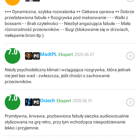
+++ Dynamiczna, szybka rozwalanka ++ Ciekawa oprawa ++ Dobrze
przedstawiona fabuła + Rozgrywka pod maksowanie - - - Walki z
bossami - - Brak czytelności - - Niezbyt angażująca fabuła - - Mała
różnorodność przeciwników - - Bugi (blokowanie się w drzwiach,
niełapanie broni itp.)
7.0

MadtPL
Ekspert
2020.06.07
Niezły psychodeliczny klimat i wciągająca rozgrywka, która jednak
nie jest bez wad - zwłaszcza, jeśli chodzi o zachowanie
przeciwników.
7.0

Orzech
Ekspert
2020.06.01
Prymitywna, krwawa, pozbawiona fabuły sieczka audiowizualnie
stylizowana na grę retro, przy tym wchodząca niespodziewanie
lekko i przyjemnie.