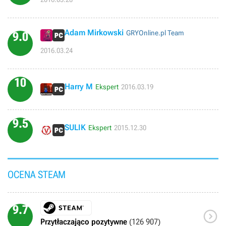
Adam Mirkowski
GRYOnline.pl Team
9.0
2016.03.24
10
Harry M
Ekspert
2016.03.19
9.5
SULIK
Ekspert
2015.12.30
OCENA STEAM
9.7

Przytłaczająco pozytywne
(126 907)