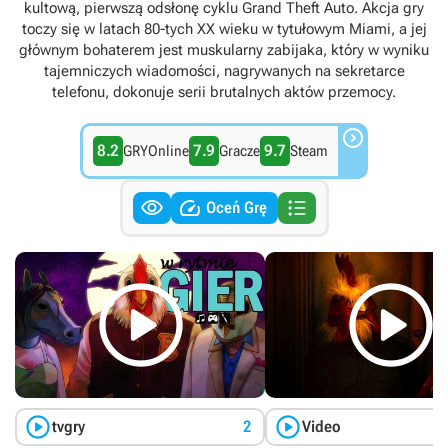
kultową, pierwszą odsłonę cyklu Grand Theft Auto. Akcja gry
toczy się w latach 80-tych XX wieku w tytułowym Miami, a jej
głównym bohaterem jest muskularny zabijaka, który w wyniku
tajemniczych wiadomości, nagrywanych na sekretarce
telefonu, dokonuje serii brutalnych aktów przemocy.

8.2
7.9
9.7
GRYOnline
Gracze
Steam



Oceń Grę




tvgry
2
Video