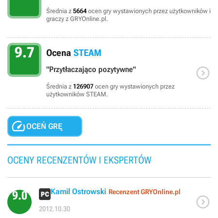
Średnia z
5664
ocen gry wystawionych przez użytkowników i
graczy z GRYOnline.pl.
9.7
Ocena
STEAM

"Przytłaczająco pozytywne"
Średnia z
126907
ocen gry wystawionych przez
użytkowników STEAM.

OCEŃ GRĘ
OCENY RECENZENTÓW I EKSPERTÓW
Kamil Ostrowski
Recenzent GRYOnline.pl
9.0

2012.10.30