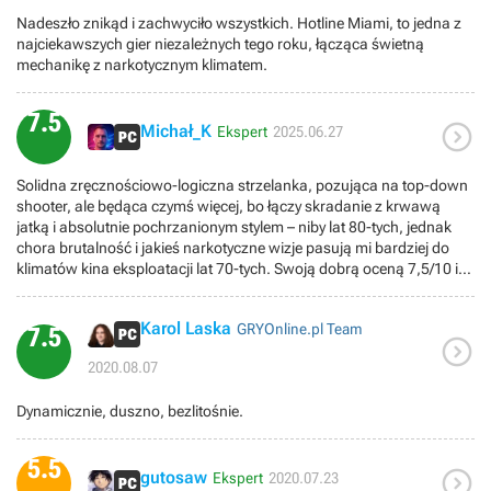
Nadeszło znikąd i zachwyciło wszystkich. Hotline Miami, to jedna z
najciekawszych gier niezależnych tego roku, łącząca świetną
mechanikę z narkotycznym klimatem.
7.5

Michał_K
Ekspert
2025.06.27
Solidna zręcznościowo-logiczna strzelanka, pozująca na top-down
shooter, ale będąca czymś więcej, bo łączy skradanie z krwawą
jatką i absolutnie pochrzanionym stylem – niby lat 80-tych, jednak
chora brutalność i jakieś narkotyczne wizje pasują mi bardziej do
klimatów kina eksploatacji lat 70-tych. Swoją dobrą oceną 7,5/10 i
tak zaniżam średnią, bo "Hotline Miami" podbiło rynek wiele lat temu
i obrosło w status gry kultowej, doczekując się nawet krótkiego filmu
Karol Laska
GRYOnline.pl Team
dokumentalnego.
7.5

2020.08.07
Dynamicznie, duszno, bezlitośnie.
5.5

gutosaw
Ekspert
2020.07.23