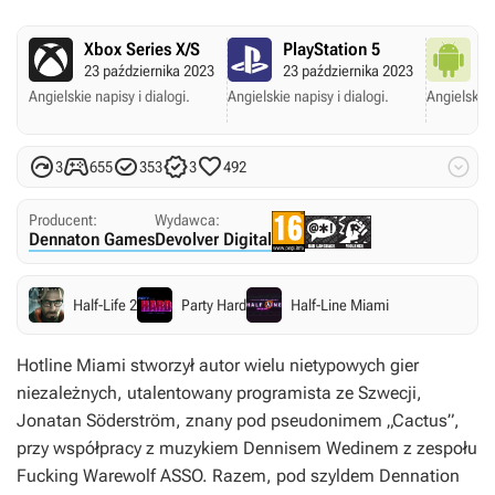
Xbox Series X/S
PlayStation 5
A
23 października 2023
23 października 2023
2
Angielskie napisy i dialogi.
Angielskie napisy i dialogi.
Angielskie 






3
655
353
3
492
Producent:
Wydawca:
Dennaton Games
Devolver Digital
Half-Life 2
Party Hard
Half-Line Miami
Hotline Miami
stworzył autor wielu nietypowych gier
niezależnych, utalentowany programista ze Szwecji,
Jonatan Söderström, znany pod pseudonimem „Cactus”,
przy współpracy z muzykiem Dennisem Wedinem z zespołu
Fucking Warewolf ASSO. Razem, pod szyldem Dennation