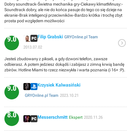
Dobry soundtrack-Świetna mechanika gry-Ciekawy klimatMinusy:-
Soundtrack dobry, ale nie do końca pasuje do tego co się dzieje na
ekranie-Brak inteligencji przeciwników-Bardzo krótka i trochę zbyt
prosta pod względem możliwości
Filip Grabski
GRYOnline.pl Team
9.0

2013.07.02
Jesteś zbudowany z pikseli, a gdy dzwoni telefon, zawsze
odbierasz. A potem jedziesz dokądś i zabijasz z zimną krwią bandę
zbirów. Hotline Miami to rzecz niezwykła i warta poznania (i 16+ :P).
Krzysiek Kalwasiński
9.0
GRYOnline.pl Team
2023.10.21
8.0
Messerschmitt
Ekspert
2020.11.26