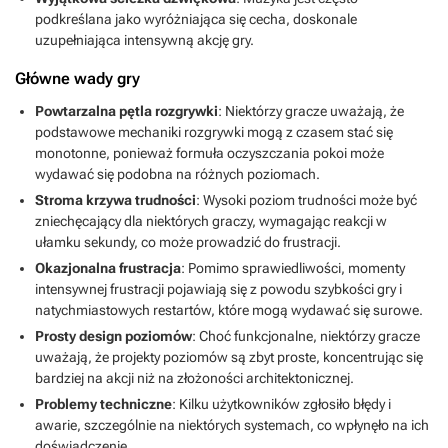
podkreślana jako wyróżniająca się cecha, doskonale
uzupełniająca intensywną akcję gry.
Główne wady gry
Powtarzalna pętla rozgrywki
: Niektórzy gracze uważają, że
podstawowe mechaniki rozgrywki mogą z czasem stać się
monotonne, ponieważ formuła oczyszczania pokoi może
wydawać się podobna na różnych poziomach.
Stroma krzywa trudności
: Wysoki poziom trudności może być
zniechęcający dla niektórych graczy, wymagając reakcji w
ułamku sekundy, co może prowadzić do frustracji.
Okazjonalna frustracja
: Pomimo sprawiedliwości, momenty
intensywnej frustracji pojawiają się z powodu szybkości gry i
natychmiastowych restartów, które mogą wydawać się surowe.
Prosty design poziomów
: Choć funkcjonalne, niektórzy gracze
uważają, że projekty poziomów są zbyt proste, koncentrując się
bardziej na akcji niż na złożoności architektonicznej.
Problemy techniczne
: Kilku użytkowników zgłosiło błędy i
awarie, szczególnie na niektórych systemach, co wpłynęło na ich
doświadczenie.