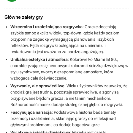
Główne zalety gry
Wizceralna i uzależniająca rozgrywka
: Gracze doceniają
szybkie tempo akcji z widoku top-down, gdzie każdy poziom
przypomina zagadkę wymagającą planowania i szybkich
refleksów. Pętla rozgrywki polegająca na umieraniu i
restartowaniu jest uważana za bardzo angażującą.
Unikalna estetyka i atmosfera
: Kolorowe tło Miami lat 80.,
charakteryzujące się neonowymi kolorami i ścieżką dźwiękową w
stylu synthwave, tworzy niezapomnianą atmosferę, która
wzbogaca całe doświadczenie.
Wyzwanie, ale sprawiedliwe
: Wielu użytkowników zauważa, że
chociaż gra jest trudna, pozostaje sprawiedliwa, a zgony są
przypisywane błędom gracza, a nie tanim mechanikom.
Różnorodność masek dodaje strategicznej głębi do rozgrywki.
Fascynująca narracja
: Podstawowa historia bada tematy
przemocy i uzależnienia, skłaniając graczy do refleksji nad
głębszymi problemami, co dodaje bogactwa grze.
Wyjątkowa ścieżka dźwiękowa
: Muzyka jest często