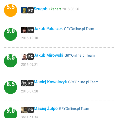
5.5
Szugob
Ekspert
2018.03.26
Jakub Paluszek
GRYOnline.pl Team
9.0
2016.12.10
Jakub Mirowski
GRYOnline.pl Team
8.5
2016.09.21
Maciej Kowalczyk
GRYOnline.pl Team
8.5
2016.07.20
Maciej Żulpo
GRYOnline.pl Team
9.0
2016.03.28