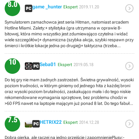
8.0

game _hunter
Ekspert
2019.11.20
Symulatorem zamachowca jest seria Hitman, natomiast arcadem
Hotline Miami. Zalety:+ stylistyka (gra utrzymana w oprawie 8-
bitowej, która mimo wszystko jest zdumiewająco czytelna i widać
wiele szczegółów)+ dynamiczna (szybka akcja, szybki respawn przy
śmierci i krótkie lokacje jedna po drugiej)+ taktyczna (trzeba
planować dobieranie broni, kolejność szturmowania pokoi oraz
dobór maski przed akcją)+ muzyka (krótkie wzorowane na latach
10

80-tych utwory idealnie pasją do maskowego mordowania)+
Seba01
Ekspert
2019.05.18
brutalność (krew, flaki, kości i czerwony kolor dominuje na ekranie
podczas gry) Wady:- krótka (w jeden wieczór można przejść bez
Do tej gry nie mam żadnych zastrzeżeń. Świetna grywalność, wysoki
problemu)- fabuła (przerywniki między misjami są nieco słabe,
poziom trudności, w którym giniemy od jednego hita z każdej broni
chociaż w końcówce zaczyna się robić ciekawie)Reasumując,
oraz wysoki poziom brutalności, zaskakująco mała i do tego niskie
Hotline Miami to świetna gra do weekendowego odstresowania po
rekomendowane wymagania sprzętowe, bez problemu chodzi w
całym tygodniu pracy.
>60 FPS nawet na laptopie mającym już ponad 8 lat. Do tego fabuła i
muzyka - genialna. Tej gry się nie przechodzi za pierwszym razem,
gdyż trzeba wszystko zaliczyć na A+, a to nie lada wyzwanie, a tak to
7.5

polecam.
HETRIX22
Ekspert
2014.12.28
Dobra gierka, ale raczej na jedno przejście i zapomnieniePlusy:-