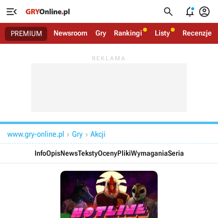




Newsroom
Gry
Rankingi
Listy
Recenzje
PREMIUM
www.gry-online.pl
Gry
Akcji


Info
Opis
News
Teksty
Oceny
Pliki
Wymagania
Seria