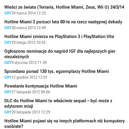
Wieści ze świata (Terraria, Hotline Miami, Zeus, Wii U) 24/3/14
GRY
24 marca 2014 12:25
Hotline Miami 2 porzuci lata 80-te na rzecz następnej dekady
GRY
30 marca 2013 12:49
Hotline Miami zmierza na PlayStation 3 i PlayStation Vita
GRY
20 lutego 2013 10:55
Ogłoszono nominacje do nagród IGF dla najlepszych gier
niezależnych
GRY
8 stycznia 2013 11:39
Sprzedano ponad 130 tys. egzemplarzy Hotline Miami
GRY
12 grudnia 2012 12:01
Powstanie kontynuacja Hotline Miami
GRY
27 listopada 2012 09:06
DLC do Hotline Miami to właściwie sequel – być może z
edytorem misji
GRY
20 listopada 2012 12:29
Hotline Miami pojawi się na innych platformach niż komputery
osobiste?