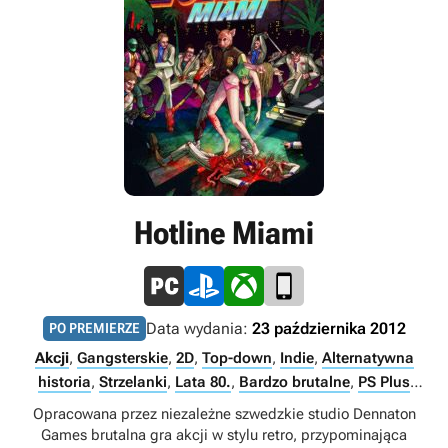
Hotline Miami
Data wydania:
23 października 2012
PO PREMIERZE
Akcji
,
Gangsterskie
,
2D
,
Top-down
,
Indie
,
Alternatywna
historia
,
Strzelanki
,
Lata 80.
,
Bardzo brutalne
,
PS Plus
Premium
,
PS Plus Extra
,
Singleplayer
Opracowana przez niezależne szwedzkie studio Dennaton
Games brutalna gra akcji w stylu retro, przypominająca