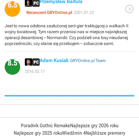
Przemysław Bartula
6.5

Recenzent GRYOnline.pl
2001.01.23
Jest to nowa odsłona zasłużonej serii gier traktującej o walkach II
wojny światowej. Tym razem przenosi nas w miejsce największej
operacji desantowej – Normandii. Czy podzieli ona losy nieudanej
poprzedniczki, czy stanie się przebojem – zobaczcie sami.
Adam Kusiak
GRYOnline.pl Team
8.5
2016.03.17
Poradnik Gothic Remake
Najlepsze gry 2026 roku
Najlepsze gry 2025 roku
Wiedźmin 4
Najbliższe premiery