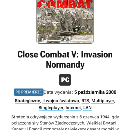
Close Combat V: Invasion
Normandy
Data wydania:
5 października 2000
PO PREMIERZE
Strategiczne
,
II wojna światowa
,
RTS
,
Multiplayer
,
Singleplayer
,
Internet
,
LAN
Strategia odrywająca wydarzenia z 6 czerwca 1944, gdy
połączone siły Stanów Zjednoczonych, Wielkiej Brytanii,
Kanady i Francji rozpoczęły największy desant morski w