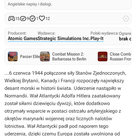
Angielskie napisy i dialogi.





15
9
1
12
Producent:
Wydawca:
Polski wydawca:
Ogranicz
Atomic Games
Strategic Simulations Inc.
Play-It
brak og
Combat Mission 2:
Close Combat I
Panzer Elite
Barbarossa to Berlin
Russian Front
...6 czerwca 1944 połączone siły Stanów Zjednoczonych,
Wielkiej Brytanii, Kanady i Francji rozpoczęły największy
desant morski w historii świata. Uderzenie nastąpiło w
Normandii. Wał Atlantycki Adolfa Hitlera zaatakowany
został siłami dziewięciu dywizji, które dodatkowo
otrzymały wsparcie w postaci ostrzału artyleryjskiego z
okrętów marynarki wojennej oraz licznych nalotów
lotnictwa. Wał Atlantycki padł pod naporem tego
uderzenia, dzięki czemu Europa została uwolniona od