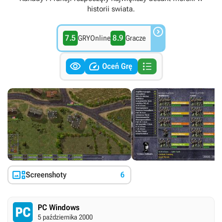
historii swiata.

7.5
8.9
GRYOnline
Gracze



Oceń Grę

Screenshoty
6
PC Windows
5 października 2000