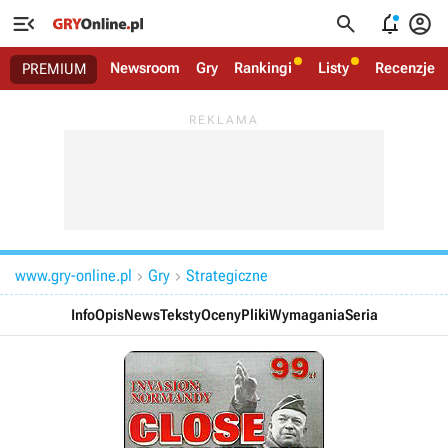




Newsroom
Gry
Rankingi
Listy
Recenzje
PREMIUM
www.gry-online.pl
Gry
Strategiczne


Info
Opis
News
Teksty
Oceny
Pliki
Wymagania
Seria