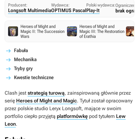
Producent:
Wydawca:
Polski wydawca:
Ograniczenia
Longsoft Multimedia
OPTIMUS Pascal
Play-It
brak ogran
Heroes of Might and
Heroes of Might and
Magic II: The Succession
Magic III: The Restoration
Wars
of Erathia
Fabuła
Mechanika
Tryby gry
Kwestie techniczne
Clash
jest
strategią turową
, zainspirowaną głównie przez
serię
Heroes of Might and Magic
. Tytuł został opracowany
przez polskie studio Leryx Longsoft, mające w swoim
portfolio ciepło przyjętą
platformówkę
pod tytułem
Lew
Leon
.