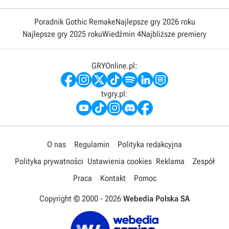
Poradnik Gothic Remake
Najlepsze gry 2026 roku
Najlepsze gry 2025 roku
Wiedźmin 4
Najbliższe premiery
GRYOnline.pl:
tvgry.pl:
O nas
Regulamin
Polityka redakcyjna
Polityka prywatności
Ustawienia cookies
Reklama
Zespół
Praca
Kontakt
Pomoc
Copyright © 2000 -
2026
Webedia Polska SA