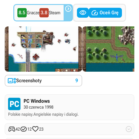



8.5
3.8
Oceń Grę
Gracze
Steam

Screenshoty
9
PC Windows
30 czerwca 1998
Polskie napisy.
Angielskie napisy i dialogi.




42
12
23