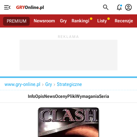




Newsroom
Gry
Rankingi
Listy
Recenzje
PREMIUM
www.gry-online.pl
Gry
Strategiczne


Info
Opis
News
Oceny
Pliki
Wymagania
Seria