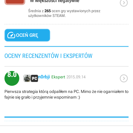

"W większości negatywne"
Średnia z
265
ocen gry wystawionych przez
użytkowników STEAM.

OCEŃ GRĘ
OCENY RECENZENTÓW I EKSPERTÓW
8.0

n0rbji
Ekspert
2015.09.14
Pierwsza strategia którą odpaliłem na PC. Mimo że nie ogarniałem to
fajnie się grało i przyjemnie wspominam :)