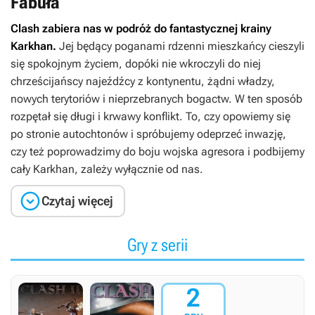
Fabuła
Clash
zabiera nas w podróż do fantastycznej krainy
Karkhan.
Jej będący poganami rdzenni mieszkańcy cieszyli
się spokojnym życiem, dopóki nie wkroczyli do niej
chrześcijańscy najeźdźcy z kontynentu, żądni władzy,
nowych terytoriów i nieprzebranych bogactw. W ten sposób
rozpętał się długi i krwawy konflikt. To, czy opowiemy się
po stronie autochtonów i spróbujemy odeprzeć inwazję,
czy też poprowadzimy do boju wojska agresora i podbijemy
cały Karkhan, zależy wyłącznie od nas.

Czytaj więcej
Gry z serii
2