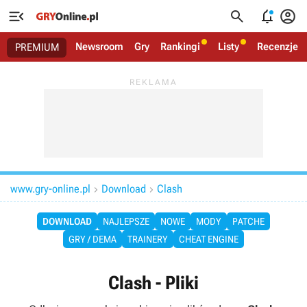




Newsroom
Gry
Rankingi
Listy
Recenzje
PREMIUM
www.gry-online.pl
Download
Clash


DOWNLOAD
NAJLEPSZE
NOWE
MODY
PATCHE
GRY / DEMA
TRAINERY
CHEAT ENGINE
Clash - Pliki