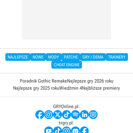
NAJLEPSZE
NOWE
MODY
PATCHE
GRY / DEMA
TRAINERY
CHEAT ENGINE
Poradnik Gothic Remake
Najlepsze gry 2026 roku
Najlepsze gry 2025 roku
Wiedźmin 4
Najbliższe premiery
GRYOnline.pl:
tvgry.pl: