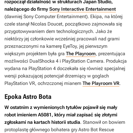
rozpoczął działalność w strukturach Japan Studio,
należącego do firmy
Sony Interactive Entertainment
(dawniej Sony Computer Entertainment). Ekipa, na której
czele stanął Nicolas Doucet, początkowo zajmowała się
przygotowywaniem dem technologicznych. Jako że
niektórzy jej członkowie wcześniej pracowali nad grami
przeznaczonymi na kamerę EyeToy, jej pierwszym
większym projektem była gra
The Playroom
, prezentująca
możliwości DualShocka 4 i PlayStation Camera. Produkcja
wydana na PlayStation 4 doczekała się również specjalnej
wersji pokazującej potencjał drzemiący w goglach
PlayStation VR, ochrzczonej mianem
The Playroom VR
.
Epoka Astro Bota
W ostatnim z wymienionych tytułów pojawił się mały
robot imieniem A5081, który miał zapisać się złotymi
zgłoskami na kartach historii studia
. Stanowił on bowiem
protoplastę głównego bohatera gry
Astro Bot Rescue