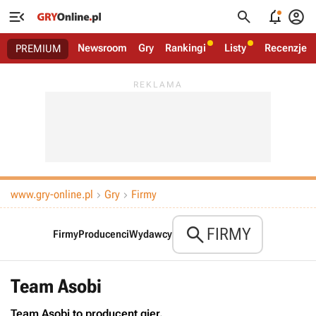




Newsroom
Gry
Rankingi
Listy
Recenzje
PREMIUM
www.gry-online.pl
Gry
Firmy



FIRMY
Firmy
Producenci
Wydawcy
Team Asobi
Team Asobi to producent gier.