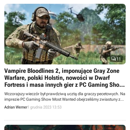

11
Vampire Bloodlines 2, imponujące Gray Zone
Warfare, polski Holstin, nowości w Dwarf
Fortress i masa innych gier z PC Gaming Show
Most Wanted
Wczorajszy wieczór był prawdziwą ucztą dla graczy pecetowych. Na
imprezie PC Gaming Show Most Wanted obejrzeliśmy zwiastuny z
takich gier jak Wild Bastards, Vampire: The Masquarade –
Adrian Werner
1 grudnia 2023 13:53
Bloodlines 2, Gray Zone Warfare czy Menace.