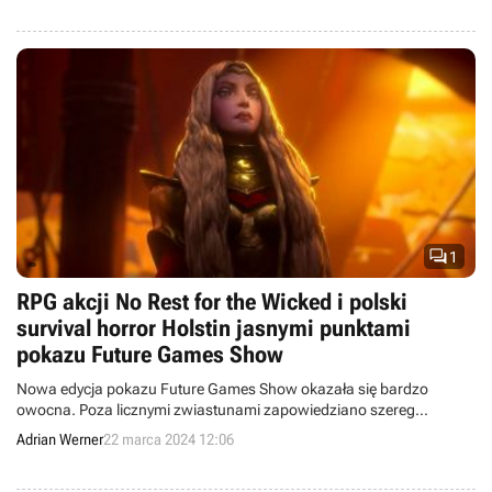

1
RPG akcji No Rest for the Wicked i polski
survival horror Holstin jasnymi punktami
pokazu Future Games Show
Nowa edycja pokazu Future Games Show okazała się bardzo
owocna. Poza licznymi zwiastunami zapowiedziano szereg
obiecujących tytułów i podano daty premiery wielu produkcji.
Adrian Werner
22 marca 2024 12:06