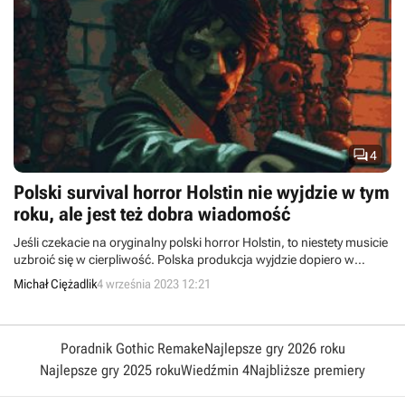

4
Polski survival horror Holstin nie wyjdzie w tym
roku, ale jest też dobra wiadomość
Jeśli czekacie na oryginalny polski horror Holstin, to niestety musicie
uzbroić się w cierpliwość. Polska produkcja wyjdzie dopiero w
przyszłym roku.
Michał Ciężadlik
4 września 2023 12:21
Poradnik Gothic Remake
Najlepsze gry 2026 roku
Najlepsze gry 2025 roku
Wiedźmin 4
Najbliższe premiery