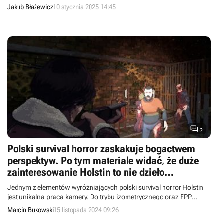
Jakub Błażewicz
10 stycznia 2025 14:45

5
Polski survival horror zaskakuje bogactwem
perspektyw. Po tym materiale widać, że duże
zainteresowanie Holstin to nie dzieło
przypadku
Jednym z elementów wyróżniających polski survival horror Holstin
jest unikalna praca kamery. Do trybu izometrycznego oraz FPP
doszedł jeszcze widok z boku.
Marcin Bukowski
15 listopada 2024 09:26