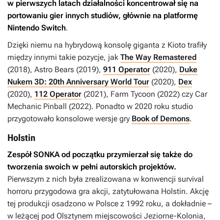
w pierwszych latach działalności koncentrował się na
portowaniu gier innych studiów, głównie na platformę
Nintendo Switch
.
Dzięki niemu na hybrydową konsolę giganta z Kioto trafiły
między innymi takie pozycje, jak
The Way Remastered
(2018),
Astro Bears
(2019),
911 Operator
(2020),
Duke
Nukem 3D: 20th Anniversary World Tour
(2020),
Dex
(2020),
112 Operator
(2021),
Farm Tycoon
(2022) czy
Car
Mechanic Pinball
(2022). Ponadto w 2020 roku studio
przygotowało konsolowe wersje gry
Book of Demons
.
Holstin
Zespół SONKA od początku przymierzał się także do
tworzenia swoich w pełni autorskich projektów.
Pierwszym z nich była zrealizowana w konwencji survival
horroru przygodowa gra akcji, zatytułowana
Holstin
. Akcję
tej produkcji osadzono w Polsce z 1992 roku, a dokładnie –
w leżącej pod Olsztynem miejscowości Jeziorne-Kolonia,