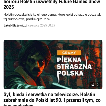
horroru Holstin uświetniły Future Games Show
2025
Holstin doczekał się kolejnego dema, które lepiej pokazuje początek
tej survivalowej produkcji z Polski.
Jakub Błażewicz
8 czerwca 2025 00:29

12
Syf, bieda i serwetka na telewizorze. Holstin
zabrał mnie do Polski lat 90. i przeraził tym, co
tam znalazłem