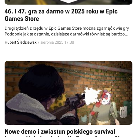
46. i 47. gra za darmo w 2025 roku w Epic
Games Store
Drugi tydzień z rzędu w Epic Games Store można zgarnąć dwie gry.
Podobnie jak te ostatnie, dzisiejsze darmówki również są bardzo
wysoko oceniane, a jedna z nich jest w dodatku polska.
Hubert Śledziewski
7 sierpnia 2025 17:30
Nowe demo i zwiastun polskiego survival