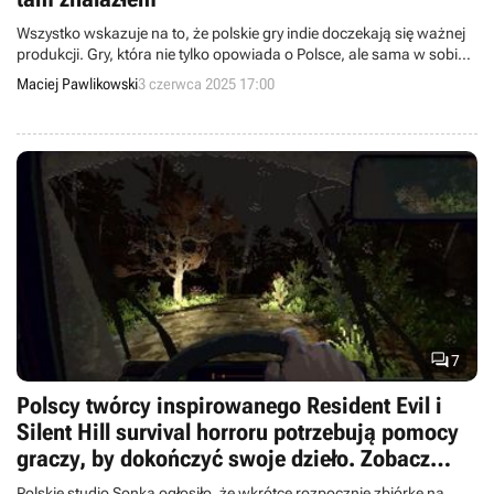
Wszystko wskazuje na to, że polskie gry indie doczekają się ważnej
produkcji. Gry, która nie tylko opowiada o Polsce, ale sama w sobie
jest po prostu dobrze zaprojektowanym survival horrorem z
Maciej Pawlikowski
3 czerwca 2025 17:00
naprawdę niezłą walką i świetnym dubbingiem.

7
Polscy twórcy inspirowanego Resident Evil i
Silent Hill survival horroru potrzebują pomocy
graczy, by dokończyć swoje dzieło. Zobacz
klimatyczny zwiastun Holstin
Polskie studio Sonka ogłosiło, że wkrótce rozpocznie zbiórkę na