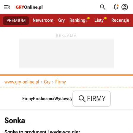




Newsroom
Gry
Rankingi
Listy
Recenzje
PREMIUM
www.gry-online.pl
Gry
Firmy



FIRMY
Firmy
Producenci
Wydawcy
Sonka
Sonka to producent i wydawca gier.