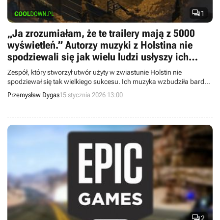

1
„Ja zrozumiałam, że te trailery mają z 5000
wyświetleń.” Autorzy muzyki z Holstina nie
spodziewali się jak wielu ludzi usłyszy ich
utwór
Zespół, który stworzył utwór użyty w zwiastunie Holstin nie
spodziewał się tak wielkiego sukcesu. Ich muzyka wzbudziła bardzo
pozytywny odzew z całego świata.
Przemysław Dygas
15 stycznia 2026 13:00

2