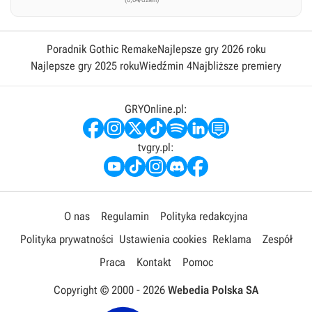
Poradnik Gothic Remake
Najlepsze gry 2026 roku
Najlepsze gry 2025 roku
Wiedźmin 4
Najbliższe premiery
GRYOnline.pl:
tvgry.pl:
O nas
Regulamin
Polityka redakcyjna
Polityka prywatności
Ustawienia cookies
Reklama
Zespół
Praca
Kontakt
Pomoc
Copyright © 2000 -
2026
Webedia Polska SA