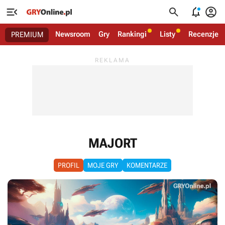




Newsroom
Gry
Rankingi
Listy
Recenzje
PREMIUM
MAJORT
PROFIL
MOJE GRY
KOMENTARZE