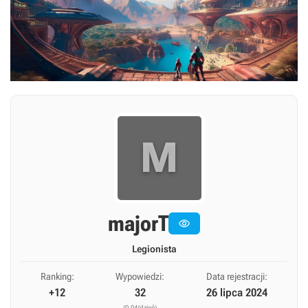
M
majorT

Legionista
Ranking:
Wypowiedzi:
Data rejestracji:
+12
32
26 lipca 2024
(0,04/dzień)