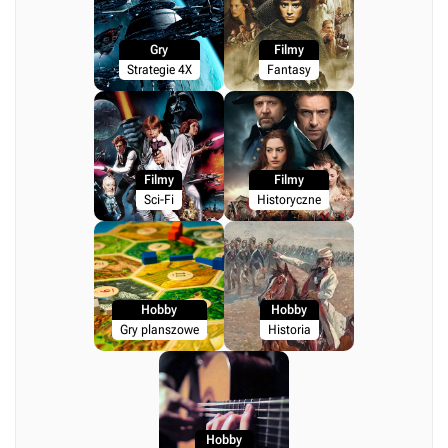
Gry
Filmy
Strategie 4X
Fantasy
Filmy
Filmy
Sci-Fi
Historyczne
Hobby
Hobby
Gry planszowe
Historia
Hobby