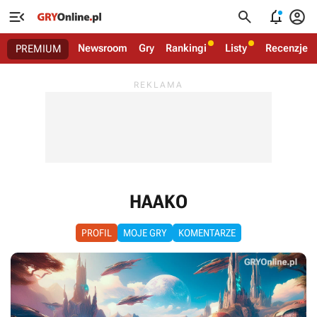




Newsroom
Gry
Rankingi
Listy
Recenzje
PREMIUM
HAAKO
PROFIL
MOJE GRY
KOMENTARZE