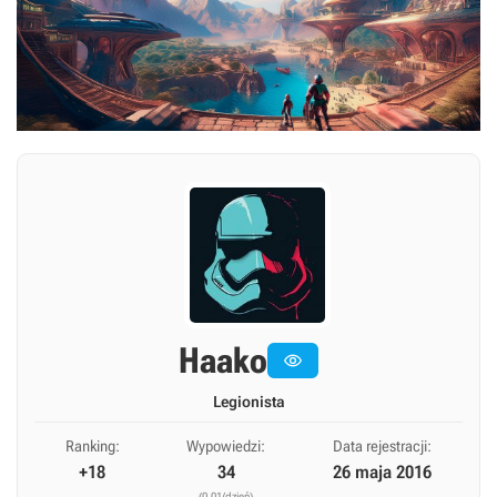
Haako

Legionista
Ranking:
Wypowiedzi:
Data rejestracji:
+18
34
26 maja 2016
(0,01/dzień)