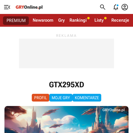




Newsroom
Gry
Rankingi
Listy
Recenzje
PREMIUM
GTX295XD
PROFIL
MOJE GRY
KOMENTARZE