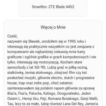
Smartfon: ZTE Blade A452
Więcej o Mnie
Cześć,
nazywam się Sławek, urodziłem się w 1995 roku i
interesują się praktycznie wszystkim co jest związane z
komputerami ale najbardziej ciekawią mnie karty
graficzne i ogólnie grafika w grach komputerowych i nie
tylko. Interesuję się motoryzacją. Kocham stare
samochody z lat '60-'90. Lubię grać w piłkę nożną,
siatkówkę, tenisa stołowego, obejrzeć film czy też
posłuchać muzyki, głównie electro, dutch i progressive
house, trap oraz indie pop, choć ostatnio
zainteresowałem się polskim rapem głównie za sprawę
Bisz'a, Fisz'a, Palucha, Kaliego, Donguralesko, Jeden
Osiem L, Hemp Gru, Peji, Romana Bosskiego, Ganji Mafii,
Tau, lecz to za mało, lubię również Lana Del Rey, James'a