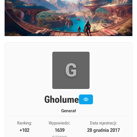
G
Gholume

Generał
Ranking:
Wypowiedzi:
Data rejestracji:
+102
1639
28 grudnia 2017
(0,52/dzień)