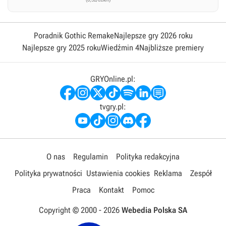
Poradnik Gothic Remake
Najlepsze gry 2026 roku
Najlepsze gry 2025 roku
Wiedźmin 4
Najbliższe premiery
GRYOnline.pl:
tvgry.pl:
O nas
Regulamin
Polityka redakcyjna
Polityka prywatności
Ustawienia cookies
Reklama
Zespół
Praca
Kontakt
Pomoc
Copyright © 2000 -
2026
Webedia Polska SA