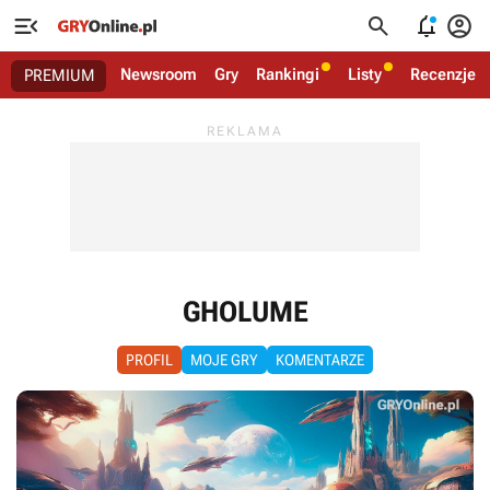




Newsroom
Gry
Rankingi
Listy
Recenzje
PREMIUM
GHOLUME
PROFIL
MOJE GRY
KOMENTARZE