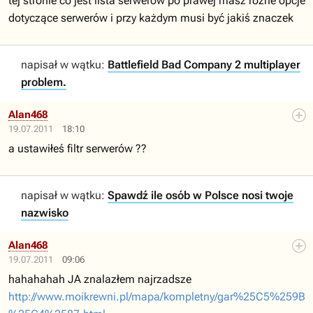
tej stronie co jest lista serwerów po prawej masz rożne opcje
dotyczące serwerów i przy każdym musi być jakiś znaczek
napisał w wątku:
Battlefield Bad Company 2 multiplayer
problem.
Alan468
19.07.2011
18:10
a ustawiłeś filtr serwerów ??
napisał w wątku:
Spawdź ile osób w Polsce nosi twoje
nazwisko
Alan468
19.07.2011
09:06
hahahahah JA znalazłem najrzadsze
http://www.moikrewni.pl/mapa/kompletny/gar%25C5%259B