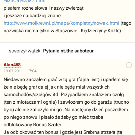
%25C4%2587.html
pisałem rożne słowa i nazwy zwierząt
i jeszcze najbardziej znane
http://www.moikrewni.pl/mapa/kompletny/nowak.html
(tego
nazwiska niema tylko w Staszowie i Kędzierzyny-Kożle)
stworzył wątek:
Pytanie nt.the saboteur
Alan468
18.07.2011
17:04
Niedawno zacząłem grać w tą gra (fajna jest) i uparłem się
że nie będę grał dalej jak nie będę miał wszystkich
samochodów/czołgów itd .Przypadkiem znalazłem czołg
(ten z miotaczami ognia) i zawiozłem go do garażu (trudno
było) ale nie zaliczyło mi go .Na następny dzień poszedłem
po niego znowu i pisało że żeby go mieć trzeba
odblokowany Bonus Szofer
Ja odblokować ten bonus i gdzie jest Srebrna strzała (ta