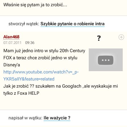
Właśnie się pytam ja to zrobić...
stworzył wątek:
Szybkie pytanie o robienie intra
❓
Alan468
07.07.2011
09:36
Mam już jedno intro w stylu 20th Century
FOX a teraz chce zrobić jedno w stylu
Disney'a
http://www.youtube.com/watch?v=_p-
YKR5aIIY&feature=related
Jak je zrobić ?? szukałem na Googlach ,ale wyskakuje mi
tylko z Foxa HELP
napisał w wątku:
Ile ważycie ?