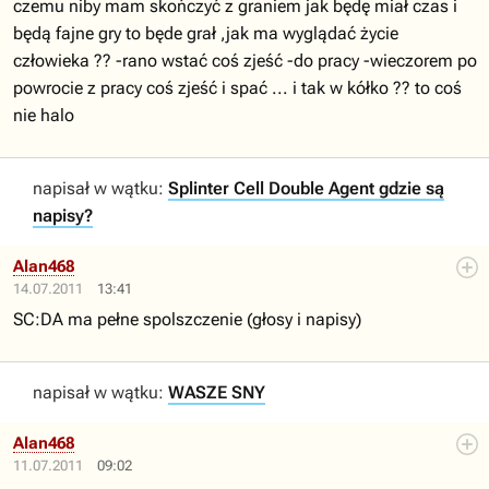
czemu niby mam skończyć z graniem jak będę miał czas i
będą fajne gry to będe grał ,jak ma wyglądać życie
człowieka ?? -rano wstać coś zjeść -do pracy -wieczorem po
powrocie z pracy coś zjeść i spać ... i tak w kółko ?? to coś
nie halo
napisał w wątku:
Splinter Cell Double Agent gdzie są
napisy?
Alan468
14.07.2011
13:41
SC:DA ma pełne spolszczenie (głosy i napisy)
napisał w wątku:
WASZE SNY
Alan468
11.07.2011
09:02