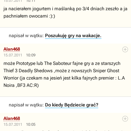
15.07.2011
10:11
ja nacierałem jogurtem i maślanką po 3/4 dniach zeszło a ja
pachniałem owocami :):)
napisał w wątku:
Poszukuję gry na wakacje.
Alan468
15.07.2011
10:09
może Prototype lub The Saboteur fajne gry a ze starszych
Thief 3 Deadly Shedows ,może z nowszych Sniper Ghost
Worrior (ja czekam na jesień jest kilka fajnych premier : L.A
Noira ,BF3 AC:R)
napisał w wątku:
Do kiedy Będziecie grać?
Alan468
15.07.2011
10:05