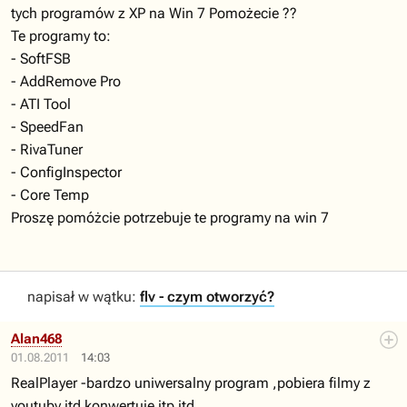
tych programów z XP na Win 7 Pomożecie ??
Te programy to:
- SoftFSB
- AddRemove Pro
- ATI Tool
- SpeedFan
- RivaTuner
- ConfigInspector
- Core Temp
Proszę pomóżcie potrzebuje te programy na win 7
napisał w wątku:
flv - czym otworzyć?
Alan468
01.08.2011
14:03
RealPlayer -bardzo uniwersalny program ,pobiera filmy z
youtuby itd konwertuje itp itd