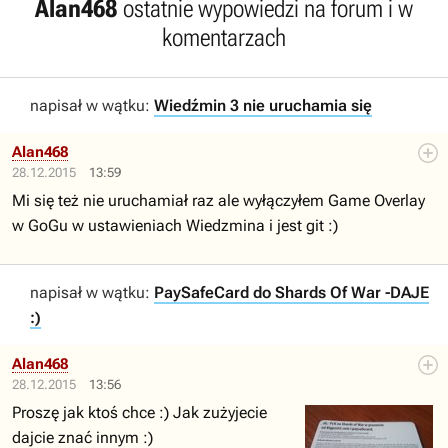
Alan468
ostatnie wypowiedzi na forum i w
komentarzach
napisał w wątku:
Wiedźmin 3 nie uruchamia się
Alan468
28.12.2015
13:59
Mi się też nie uruchamiał raz ale wyłączyłem Game Overlay
w GoGu w ustawieniach Wiedzmina i jest git :)
napisał w wątku:
PaySafeCard do Shards Of War -DAJE
:)
Alan468
28.12.2015
13:56
Proszę jak ktoś chce :) Jak zużyjecie
dajcie znać innym :)