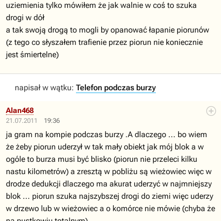
uziemienia tylko mówiłem że jak walnie w coś to szuka
drogi w dół
a tak swoją drogą to mogli by opanować łapanie piorunów
(z tego co słyszałem trafienie przez piorun nie koniecznie
jest śmiertelne)
napisał w wątku:
Telefon podczas burzy
Alan468
21.07.2011
19:36
ja gram na kompie podczas burzy .A dlaczego ... bo wiem
że żeby piorun uderzył w tak mały obiekt jak mój blok a w
ogóle to burza musi być blisko (piorun nie przeleci kilku
nastu kilometrów) a zresztą w pobliżu są wieżowiec więc w
drodze dedukcji dlaczego ma akurat uderzyć w najmniejszy
blok ... piorun szuka najszybszej drogi do ziemi więc uderzy
w drzewo lub w wieżowiec a o komórce nie mówie (chyba że
na pustkowiu totalnym)