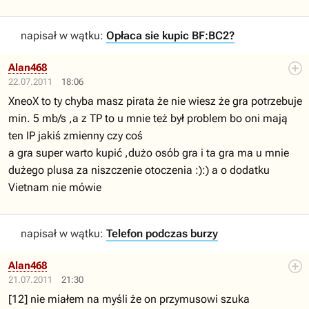
napisał w wątku:
Opłaca sie kupic BF:BC2?
Alan468
22.07.2011
18:06
XneoX to ty chyba masz pirata że nie wiesz że gra potrzebuje
min. 5 mb/s ,a z TP to u mnie też był problem bo oni mają
ten IP jakiś zmienny czy coś
a gra super warto kupić ,dużo osób gra i ta gra ma u mnie
dużego plusa za niszczenie otoczenia :):) a o dodatku
Vietnam nie mówie
napisał w wątku:
Telefon podczas burzy
Alan468
21.07.2011
21:30
[12] nie miałem na myśli że on przymusowi szuka