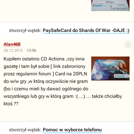
stworzył wątek:
PaySafeCard do Shards Of War -DAJE :)
Alan468
28.12.2015
13:06
Kupiłem ostatnio CD Actiona ,czy inna
gazetę i tam był sobie [ link zabroniony
przez regulamin forum ] Card na 20PLN
do w/w gry ,w którą oczywiście nie gram
(bo i czemu mieli by dawać ogólnego do
wszystkiego lub gry w którą gram :( ...) ... także chciałby
ktoś ??
stworzył wątek:
Pomoc w wyborze telefonu