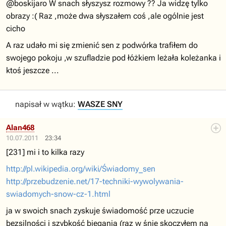
@boskijaro W snach słyszysz rozmowy ?? Ja widzę tylko
obrazy :( Raz ,może dwa słyszałem coś ,ale ogólnie jest
cicho
A raz udało mi się zmienić sen z podwórka trafiłem do
swojego pokoju ,w szufladzie pod łóżkiem leżała koleżanka i
ktoś jeszcze ...
napisał w wątku:
WASZE SNY
Alan468
10.07.2011
23:34
[231] mi i to kilka razy
http://pl.wikipedia.org/wiki/Świadomy_sen
http://przebudzenie.net/17-techniki-wywolywania-
swiadomych-snow-cz-1.html
ja w swoich snach zyskuje świadomość prze uczucie
bezsilności i szybkość biegania (raz w śnie skoczyłem na