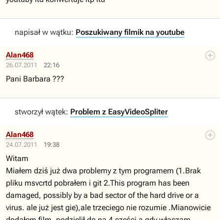
napisał w wątku:
Poszukiwany filmik na youtube
Alan468
26.07.2011
22:16
Pani Barbara ???
stworzył wątek:
Problem z EasyVideoSpliter
Alan468
24.07.2011
19:38
Witam
Miałem dziś już dwa problemy z tym programem (1.Brak
pliku msvcrtd pobrałem i git 2.This program has been
damaged, possibly by a bad sector of the hard drive or a
virus. ale już jest gie),ale trzeciego nie rozumie .Mianowicie
dodałem film ,podzielił do na 4 części a gdy włączam