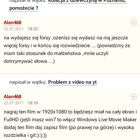
napisał w wątku:
Kolacja z dziewczyną w Poznaniu,
pomożecie ?
Alan468
22.07.2011
18:52
na wydajesz się forsy ,ożenisz się wydasz na nią jeszcze
więcej forsy i w końcu się rozwiedziecie ... (powiedzmy że
mam taki stosunek do małżeństwa ,mnie uczyli
dotrzymywać słowa ...)
napisał w wątku:
Problem z video na yt
Alan468
22.07.2011
18:10
nagraj ten film w 1920x1080 to będziesz miał na cały ekran i
FullHD (jeśli masz win7 to włącz Windows Live Movie Maker
dodaj ten film daj zapisz film (po prawej na górze) i wysoka
rozdzielka i git:):):))