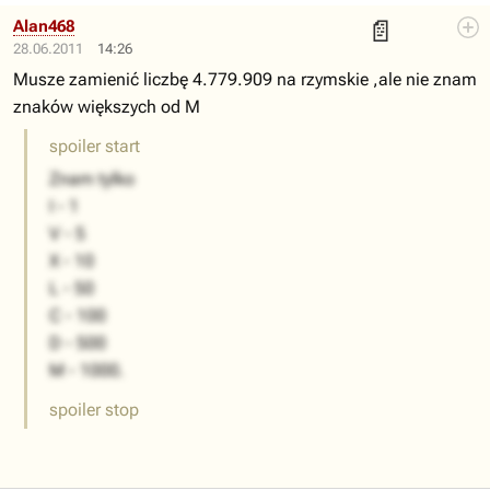
📄
Alan468
28.06.2011
14:26
Musze zamienić liczbę 4.779.909 na rzymskie ,ale nie znam
znaków większych od M
spoiler start
Znam tylko
I - 1
V - 5
X - 10
L - 50
C - 100
D - 500
M - 1000.
spoiler stop