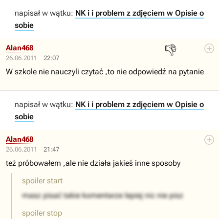
napisał w wątku:
NK i i problem z zdjęciem w Opisie o
sobie
👎
Alan468
26.06.2011
22:07
W szkole nie nauczyli czytać ,to nie odpowiedź na pytanie
napisał w wątku:
NK i i problem z zdjęciem w Opisie o
sobie
Alan468
26.06.2011
21:47
też próbowałem ,ale nie działa jakieś inne sposoby
spoiler start
masz pisać takie komentarze lepiej nic nie pisz
spoiler stop