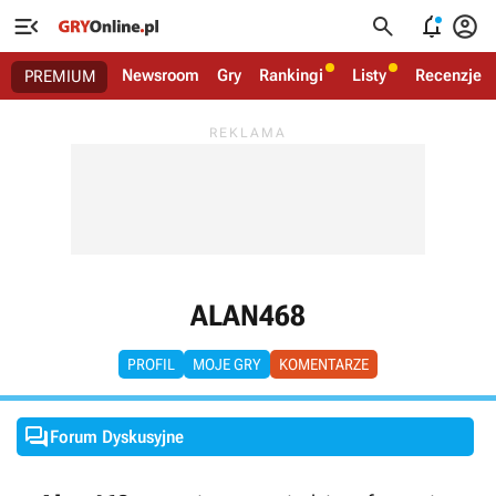




Newsroom
Gry
Rankingi
Listy
Recenzje
PREMIUM
ALAN468
PROFIL
MOJE GRY
KOMENTARZE

Forum Dyskusyjne