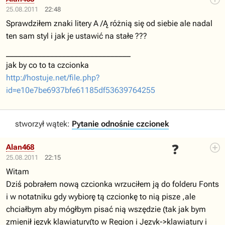
25.08.2011
22:48
Sprawdziłem znaki litery A /Ą różnią się od siebie ale nadal
ten sam styl i jak je ustawić na stałe ???
_______________________________
jak by co to ta czcionka
http://hostuje.net/file.php?
id=e10e7be6937bfe61185df53639764255
stworzył wątek:
Pytanie odnośnie czcionek
❓
Alan468
25.08.2011
22:15
Witam
Dziś pobrałem nową czcionka wrzuciłem ją do folderu Fonts
i w notatniku gdy wybiorę tą czcionkę to nią pisze ,ale
chciałbym aby mógłbym pisać nią wszędzie (tak jak bym
zmienił język klawiatury(to w Region i Język->klawiatury i