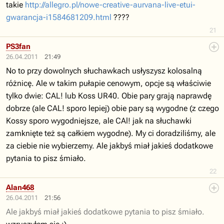
takie
http://allegro.pl/nowe-creative-aurvana-live-etui-
gwarancja-i1584681209.html
????
21
PS3fan
26.04.2011
21:49
No to przy dowolnych słuchawkach usłyszysz kolosalną
różnicę. Ale w takim pułapie cenowym, opcje są właściwie
tylko dwie: CAL! lub Koss UR40. Obie pary grają naprawdę
dobrze (ale CAL! sporo lepiej) obie pary są wygodne (z czego
Kossy sporo wygodniejsze, ale CAl! jak na słuchawki
zamknięte też są całkiem wygodne). My ci doradziliśmy, ale
za ciebie nie wybierzemy. Ale jakbyś miał jakieś dodatkowe
pytania to pisz śmiało.
22
Alan468
26.04.2011
21:56
Ale jakbyś miał jakieś dodatkowe pytania to pisz śmiało.