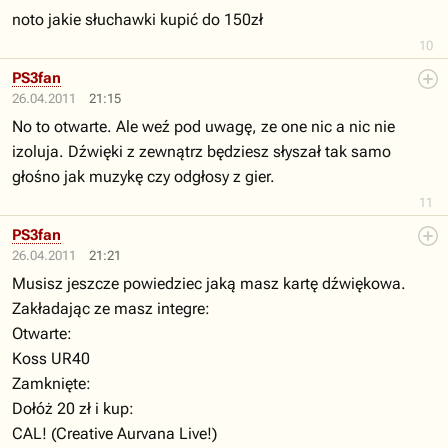
noto jakie słuchawki kupić do 150zł
10
PS3fan
26.04.2011
21:15
No to otwarte. Ale weź pod uwagę, ze one nic a nic nie
izoluja. Dźwięki z zewnątrz będziesz słyszał tak samo
głośno jak muzykę czy odgłosy z gier.
11
PS3fan
26.04.2011
21:21
Musisz jeszcze powiedziec jaką masz kartę dźwiękowa.
Zakładając ze masz integre:
Otwarte:
Koss UR40
Zamknięte:
Dołóż 20 zł i kup:
CAL! (Creative Aurvana Live!)