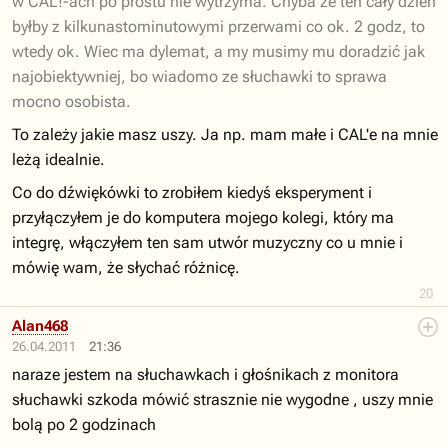
w CAL!-ach po prostu nie wytrzyma. Chyba ze ten cały dzień
byłby z kilkunastominutowymi przerwami co ok. 2 godz, to
wtedy ok. Wiec ma dylemat, a my musimy mu doradzić jak
najobiektywniej, bo wiadomo ze słuchawki to sprawa
mocno osobista.
To zależy jakie masz uszy. Ja np. mam małe i CAL'e na mnie
leżą idealnie.
Co do dźwiękówki to zrobiłem kiedyś eksperyment i
przyłączyłem je do komputera mojego kolegi, który ma
integrę, włączyłem ten sam utwór muzyczny co u mnie i
mówię wam, że słychać różnicę.
20
Alan468
26.04.2011
21:36
naraze jestem na słuchawkach i głośnikach z monitora
słuchawki szkoda mówić strasznie nie wygodne , uszy mnie
bolą po 2 godzinach