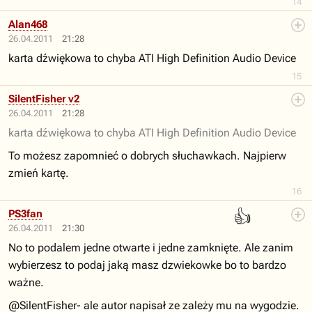
14
Alan468
26.04.2011
21:28
karta dźwiękowa to chyba ATI High Definition Audio Device
15
SilentFisher v2
26.04.2011
21:28
karta dźwiękowa to chyba ATI High Definition Audio Device
To możesz zapomnieć o dobrych słuchawkach. Najpierw
zmień kartę.
16
👍
PS3fan
26.04.2011
21:30
No to podalem jedne otwarte i jedne zamknięte. Ale zanim
wybierzesz to podaj jaką masz dzwiekowke bo to bardzo
ważne.
@SilentFisher- ale autor napisał ze zależy mu na wygodzie.