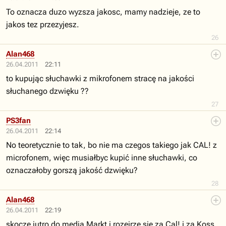
To oznacza duzo wyzsza jakosc, mamy nadzieje, ze to
jakos tez przezyjesz.
26
Alan468
26.04.2011
22:11
to kupując słuchawki z mikrofonem stracę na jakości
słuchanego dzwięku ??
27
PS3fan
26.04.2011
22:14
No teoretycznie to tak, bo nie ma czegos takiego jak CAL! z
microfonem, więc musiałbyc kupić inne słuchawki, co
oznaczałoby gorszą jakość dzwięku?
28
Alan468
26.04.2011
22:19
skocze jutro do media Markt i rozejrzę się za Cal! i za Koss