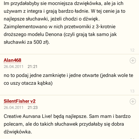
Im przydałabyby sie mocniejsza dzwiękówka, ale ja ich
używam z integra i grają bardzo ładnie. W tej cenie ja to
najlepsze słuchawki, jeżeli chodzi o dźwięk.
Zaimplementowano w nich przetworniki z 3-krotnie
droższego modelu Denona (czyli grają tak samo jak
słuchawki za 500 zł).
12
Alan468
26.04.2011
21:21
no to podaj jedne zamknięte i jedne otwarte (jednak wole te
co uszy otacza kąbka)
13
SilentFisher v2
26.04.2011
21:23
Creative Aurvana Live! będą najlepsze. Sam mam i bardzo
polecam, ale do takich słuchawek przydałaby się dobra
dźwiękówka.