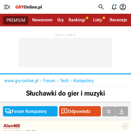




Newsroom
Gry
Rankingi
Listy
Recenzje
PREMIUM
www.gry-online.pl
Forum
Tech
Komputery



Słuchawki do gier i muzyki




Forum Komputery
Odpowiedz
Alan468