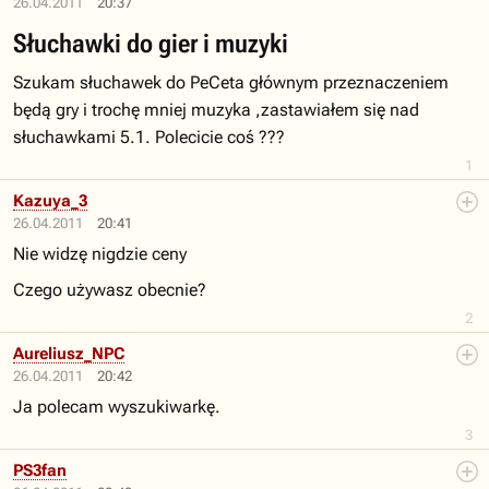
26.04.2011
20:37
Słuchawki do gier i muzyki
Szukam słuchawek do PeCeta głównym przeznaczeniem
będą gry i trochę mniej muzyka ,zastawiałem się nad
słuchawkami 5.1. Polecicie coś ???
1
Kazuya_3
26.04.2011
20:41
Nie widzę nigdzie ceny
Czego używasz obecnie?
2
Aureliusz_NPC
26.04.2011
20:42
Ja polecam wyszukiwarkę.
3
PS3fan