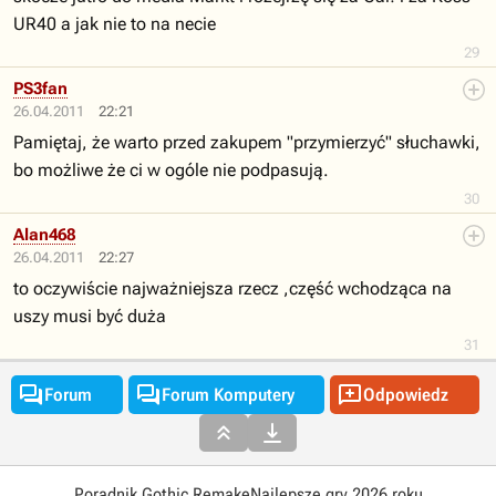
UR40 a jak nie to na necie
29
PS3fan
26.04.2011
22:21
Pamiętaj, że warto przed zakupem "przymierzyć" słuchawki,
bo możliwe że ci w ogóle nie podpasują.
30
Alan468
26.04.2011
22:27
to oczywiście najważniejsza rzecz ,część wchodząca na
uszy musi być duża
31



Forum
Forum Komputery
Odpowiedz


Poradnik Gothic Remake
Najlepsze gry 2026 roku