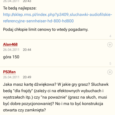
26.04.2011
20:43
Te bedą najlepsze:
http://sklep.rms.pl/index.php?p3409,sluchawki-audiofilskie-
referencyjne-sennheiser-hd-800-hd800
Podaj chłopie limit cenowy to wtedy pogadamy.
4
Alan468
26.04.2011
20:44
góra 150
5
PS3fan
26.04.2011
20:49
Jaka masz kartę dźwiękowa? W jakie gry grasz? Sluchawk
bedą "dla frajdy" (zależy ci na efektownych wybuchach i
wystrzałach itp.) czy "na poważnie" (grasz na słuch, musi
być dobre pozycjonowanie)? No i ma to być konstrukcja
otwarta czy zamknięta?