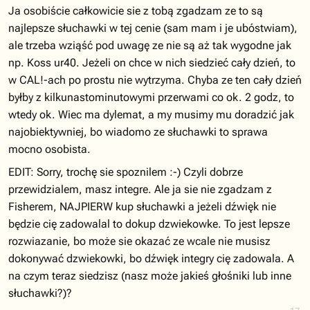
Ja osobiście całkowicie sie z tobą zgadzam ze to są
najlepsze słuchawki w tej cenie (sam mam i je ubóstwiam),
ale trzeba wziąść pod uwagę ze nie są aż tak wygodne jak
np. Koss ur40. Jeżeli on chce w nich siedzieć cały dzień, to
w CAL!-ach po prostu nie wytrzyma. Chyba ze ten cały dzień
byłby z kilkunastominutowymi przerwami co ok. 2 godz, to
wtedy ok. Wiec ma dylemat, a my musimy mu doradzić jak
najobiektywniej, bo wiadomo ze słuchawki to sprawa
mocno osobista.
EDIT: Sorry, trochę sie spoznilem :-) Czyli dobrze
przewidzialem, masz integre. Ale ja sie nie zgadzam z
Fisherem, NAJPIERW kup słuchawki a jeżeli dźwięk nie
będzie cię zadowalal to dokup dzwiekowke. To jest lepsze
rozwiazanie, bo może sie okazać ze wcale nie musisz
dokonywać dzwiekowki, bo dźwięk integry cię zadowala. A
na czym teraz siedzisz (nasz może jakieś głośniki lub inne
słuchawki?)?