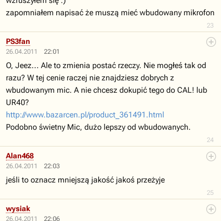
wzruszyłem się :)
zapomniałem napisać że muszą mieć wbudowany mikrofon
23
PS3fan
26.04.2011
22:01
O, Jeez... Ale to zmienia postać rzeczy. Nie mogłeś tak od
razu? W tej cenie raczej nie znajdziesz dobrych z
wbudowanym mic. A nie chcesz dokupić tego do CAL! lub
UR40?
http://www.bazarcen.pl/product_361491.html
Podobno świetny Mic, dużo lepszy od wbudowanych.
24
Alan468
26.04.2011
22:03
jeśli to oznacz mniejszą jakość jakoś przeżyje
25
wysiak
26.04.2011
22:06