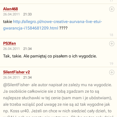
17
Alan468
26.04.2011
21:33
takie
http://allegro.pl/nowe-creative-aurvana-live-etui-
gwarancja-i1584681209.html
????
18
PS3fan
26.04.2011
21:34
Tak, takie. Ale pamiętaj co pisałem o ich wygodzie.
19
SilentFisher v2
26.04.2011
21:34
@SilentFisher- ale autor napisał ze zależy mu na wygodzie.
Ja osobiście całkowicie sie z tobą zgadzam ze to są
najlepsze słuchawki w tej cenie (sam mam i je ubóstwiam),
ale trzeba wziąść pod uwagę ze nie są aż tak wygodne jak
np. Koss ur40. Jeżeli on chce w nich siedzieć cały dzień, to