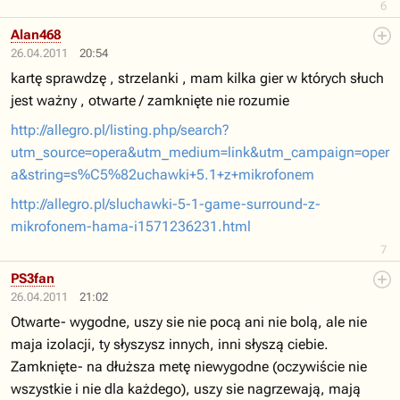
6
Alan468
26.04.2011
20:54
kartę sprawdzę , strzelanki , mam kilka gier w których słuch
jest ważny , otwarte / zamknięte nie rozumie
http://allegro.pl/listing.php/search?
utm_source=opera&utm_medium=link&utm_campaign=oper
a&string=s%C5%82uchawki+5.1+z+mikrofonem
http://allegro.pl/sluchawki-5-1-game-surround-z-
mikrofonem-hama-i1571236231.html
7
PS3fan
26.04.2011
21:02
Otwarte- wygodne, uszy sie nie pocą ani nie bolą, ale nie
maja izolacji, ty słyszysz innych, inni słyszą ciebie.
Zamknięte- na dłuższa metę niewygodne (oczywiście nie
wszystkie i nie dla każdego), uszy sie nagrzewają, mają