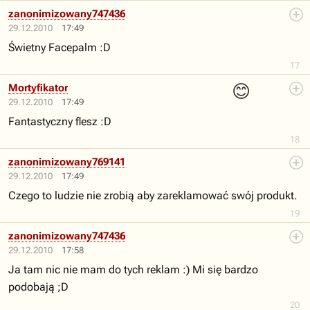
zanonimizowany747436
29.12.2010
17:49
Świetny Facepalm :D
17
😊
Mortyfikator
29.12.2010
17:49
Fantastyczny flesz :D
18
zanonimizowany769141
29.12.2010
17:49
Czego to ludzie nie zrobią aby zareklamować swój produkt.
19
zanonimizowany747436
29.12.2010
17:58
Ja tam nic nie mam do tych reklam :) Mi się bardzo
podobają ;D
20