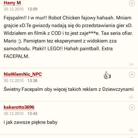
Harry M
30.12.2010
13:09
Fejspalm!! I w mur!! Robot Chicken fajowy hahaah. Mniam
grajcie xD.Te gwiazdy nadają się do przedstawiania gier xD.
Widziałem en filmik z COD i to jest zaje***e. Taa seria ofiar.
Mario :). Pamiętam tez eksperyment z widokiem zza
samochodu. Ptaki!! LEGO!! Hahah paintball. Extra
FACEPALM.
64
👍
NieWiemNic_NPC
30.12.2010
13:38
Świetny Facepalm oby więcej takich reklam z Dziewczynami
65
kakarotto3696
30.12.2010
13:43
i jak zawsze piękne baby
66