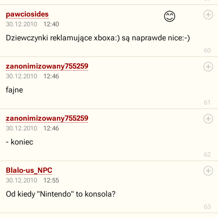
😊
pawciosides
30.12.2010
12:40
Dziewczynki reklamujące xboxa:) są naprawde nice:-)
60
zanonimizowany755259
30.12.2010
12:46
fajne
61
zanonimizowany755259
30.12.2010
12:46
- koniec
62
Blalo-us_NPC
30.12.2010
12:55
Od kiedy "Nintendo" to konsola?
63