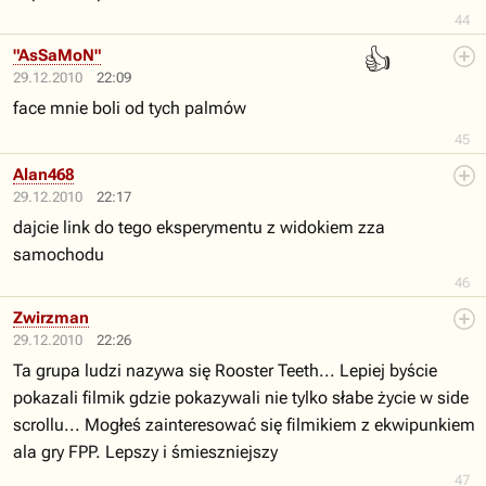
44
👍
"AsSaMoN"
29.12.2010
22:09
face mnie boli od tych palmów
45
Alan468
29.12.2010
22:17
dajcie link do tego eksperymentu z widokiem zza
samochodu
46
Zwirzman
29.12.2010
22:26
Ta grupa ludzi nazywa się Rooster Teeth... Lepiej byście
pokazali filmik gdzie pokazywali nie tylko słabe życie w side
scrollu... Mogłeś zainteresować się filmikiem z ekwipunkiem
ala gry FPP. Lepszy i śmieszniejszy
47