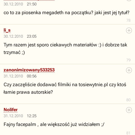
30.12.2010
21:50
co to za piosenka megadeth na początku? jaki jest jej tytuł?
78
li_s
30.12.2010
23:05
Tym razem jest sporo ciekawych materiałów :) i dobrze tak
trzymać ;)
79
zanonimizowany533253
31.12.2010
00:56
Czy zaczęliście dodawać filmiki na tosiewytnie.pl czy ktoś
łamie prawa autorskie?
80
Nolifer
31.12.2010
12:25
Fajny facepalm , ale większość już widziałem ;/
81