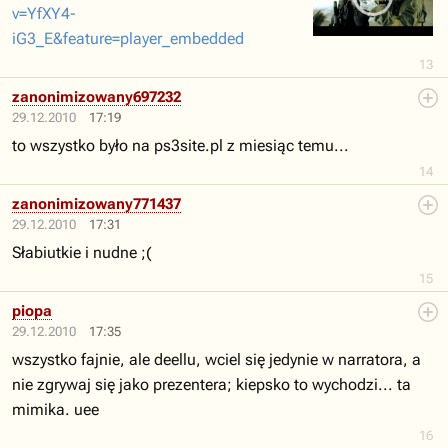
v=YfXY4-
iG3_E&feature=player_embedded
13
zanonimizowany697232
29.12.2010
17:19
to wszystko było na ps3site.pl z miesiąc temu...
14
zanonimizowany771437
29.12.2010
17:31
Słabiutkie i nudne ;(
15
piopa
29.12.2010
17:35
wszystko fajnie, ale deellu, wciel się jedynie w narratora, a
nie zgrywaj się jako prezentera; kiepsko to wychodzi... ta
mimika. uee
16