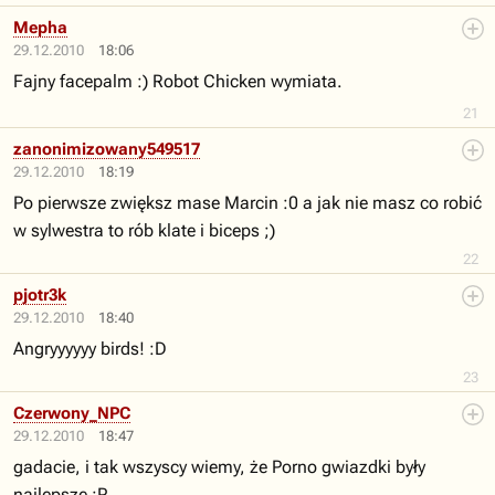
Mepha
29.12.2010
18:06
Fajny facepalm :) Robot Chicken wymiata.
21
zanonimizowany549517
29.12.2010
18:19
Po pierwsze zwiększ mase Marcin :0 a jak nie masz co robić
w sylwestra to rób klate i biceps ;)
22
pjotr3k
29.12.2010
18:40
Angryyyyyy birds! :D
23
Czerwony_NPC
29.12.2010
18:47
gadacie, i tak wszyscy wiemy, że Porno gwiazdki były
najlepsze :P