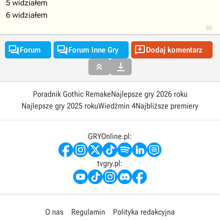
5 widziałem
6 widziałem
86



Forum
Forum Inne Gry
Dodaj komentarz


Poradnik Gothic Remake
Najlepsze gry 2026 roku
Najlepsze gry 2025 roku
Wiedźmin 4
Najbliższe premiery
GRYOnline.pl:
tvgry.pl:
O nas
Regulamin
Polityka redakcyjna