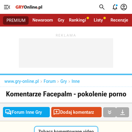




Newsroom
Gry
Rankingi
Listy
Recenzje
PREMIUM
www.gry-online.pl
Forum
Gry
Inne



Komentarze Facepalm - pokolenie porno




Forum Inne Gry
Dodaj komentarz
Zobacz komentowane video