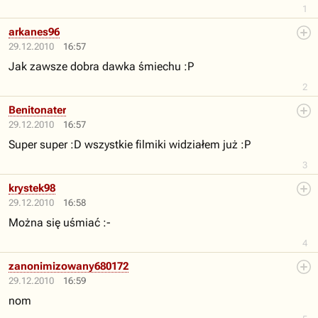
1
arkanes96
29.12.2010
16:57
Jak zawsze dobra dawka śmiechu :P
2
Benitonater
29.12.2010
16:57
Super super :D wszystkie filmiki widziałem już :P
3
krystek98
29.12.2010
16:58
Można się uśmiać :-
4
zanonimizowany680172
29.12.2010
16:59
nom