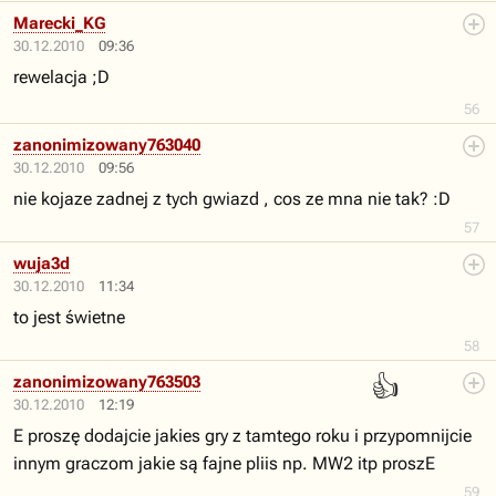
Marecki_KG
30.12.2010
09:36
rewelacja ;D
56
zanonimizowany763040
30.12.2010
09:56
nie kojaze zadnej z tych gwiazd , cos ze mna nie tak? :D
57
wuja3d
30.12.2010
11:34
to jest świetne
58
👍
zanonimizowany763503
30.12.2010
12:19
E proszę dodajcie jakies gry z tamtego roku i przypomnijcie
innym graczom jakie są fajne pliis np. MW2 itp proszE
59