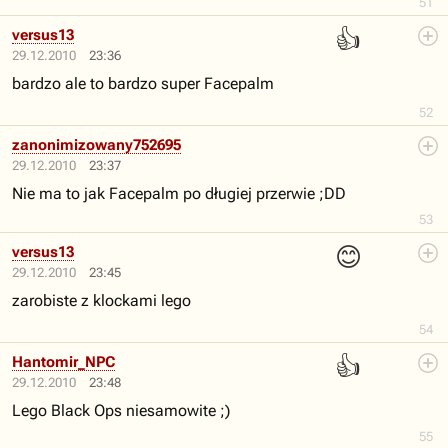
51
👍
versus13
29.12.2010
23:36
bardzo ale to bardzo super Facepalm
52
zanonimizowany752695
29.12.2010
23:37
Nie ma to jak Facepalm po długiej przerwie ;DD
53
😊
versus13
29.12.2010
23:45
zarobiste z klockami lego
54
👍
Hantomir_NPC
29.12.2010
23:48
Lego Black Ops niesamowite ;)
55