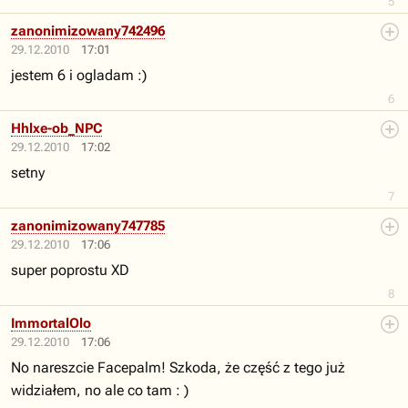
5
zanonimizowany742496
29.12.2010
17:01
jestem 6 i ogladam :)
6
Hhlxe-ob_NPC
29.12.2010
17:02
setny
7
zanonimizowany747785
29.12.2010
17:06
super poprostu XD
8
ImmortalOlo
29.12.2010
17:06
No nareszcie Facepalm! Szkoda, że część z tego już
widziałem, no ale co tam : )