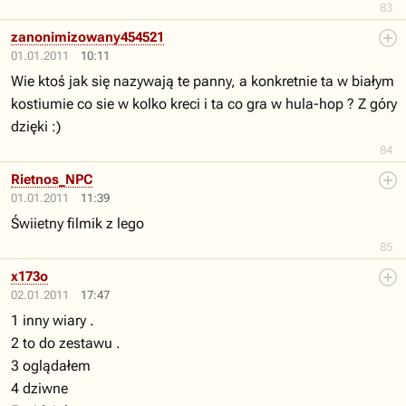
83
zanonimizowany454521
01.01.2011
10:11
Wie ktoś jak się nazywają te panny, a konkretnie ta w białym
kostiumie co sie w kolko kreci i ta co gra w hula-hop ? Z góry
dzięki :)
84
Rietnos_NPC
01.01.2011
11:39
Świietny filmik z lego
85
x173o
02.01.2011
17:47
1 inny wiary .
2 to do zestawu .
3 oglądałem
4 dziwne