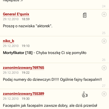
24
📄
General E'qunix
29.12.2010
18:59
Proszę o nazwiska "aktorek".
25
niko_b
29.12.2010
19:10
Mortyfikator [18]
- Chyba troszkę Ci się pomyliło
26
zanonimizowany769765
29.12.2010
19:22
Podaj numery do dziewczyn:D!!!! Ogólnie fajny facepalm!!
27
👍
zanonimizowany755389
29.12.2010
19:30
Facepalm jak facepalm zawsze dobry, ale dziś przerósł