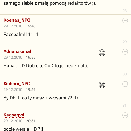
samego siebie z małą pomocą redaktorów ;).
28
Koertas_NPC
29.12.2010
19:46
Facepalm!! 1111
29
😃
Adrianziomal
29.12.2010
19:55
Haha... :D Dobre te CoD lego i real-multi. ;]
30
😁
Xiuhorn_NPC
29.12.2010
19:59
Yy DELL co ty masz z włosami ?? :D
31
Kacperpol
29.12.2010
20:31
gdzie wersja HD ?!!