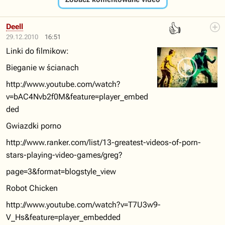
👍
Deell
29.12.2010
16:51
Linki do filmikow:
Bieganie w ścianach
http://www.youtube.com/watch?
v=bAC4Nvb2f0M&feature=player_embed
ded
Gwiazdki porno
http://www.ranker.com/list/13-greatest-videos-of-porn-
stars-playing-video-games/greg?
page=3&format=blogstyle_view
Robot Chicken
http://www.youtube.com/watch?v=T7U3w9-
V_Hs&feature=player_embedded