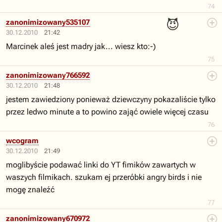
74
😈
zanonimizowany535107
30.12.2010
21:42
Marcinek aleś jest madry jak... wiesz kto:-)
75
zanonimizowany766592
30.12.2010
21:48
jestem zawiedziony ponieważ dziewczyny pokazaliście tylko
przez ledwo minute a to powino zająć owiele więcej czasu
76
wcogram
30.12.2010
21:49
moglibyście podawać linki do YT fimików zawartych w
waszych filmikach. szukam ej przeróbki angry birds i nie
mogę znaleźć
77
zanonimizowany670972