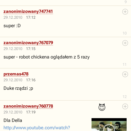
9
zanonimizowany747741
29.12.2010
17:12
super :D
10
zanonimizowany767079
29.12.2010
17:15
super - robot chickena oglądałem z 5 razy
11
przemas478
29.12.2010
17:16
Duke rządzi ;p
12
😈
zanonimizowany760778
29.12.2010
17:19
Dla Della
http://www.youtube.com/watch?