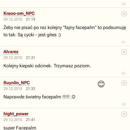
40
Kraoo-om_NPC
29.12.2010
21:19
Żeby nie pisać po raz kolejny "fajny facepalm" to podsumuję
to tak: Są cycki - jest gites :)
41
Alvarez
29.12.2010
21:31
Kolejny kiepski odcinek. Trzymasz poziom.
42
😊
Ruynlin_NPC
29.12.2010
21:32
Naprawde świetny facepalm !!!!! :D
43
hight_power
29.12.2010
21:41
super Facepalm