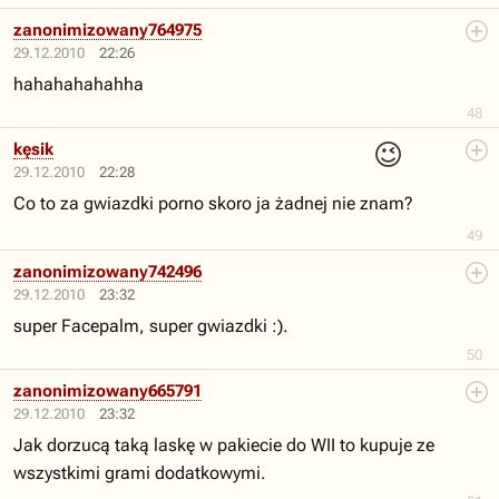
zanonimizowany764975
29.12.2010
22:26
hahahahahahha
48
😉
kęsik
29.12.2010
22:28
Co to za gwiazdki porno skoro ja żadnej nie znam?
49
zanonimizowany742496
29.12.2010
23:32
super Facepalm, super gwiazdki :).
50
zanonimizowany665791
29.12.2010
23:32
Jak dorzucą taką laskę w pakiecie do WII to kupuje ze
wszystkimi grami dodatkowymi.