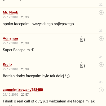
32
Mr. Noob
29.12.2010
20:33
spoko facepalm i wszystkiego najlepszego
33
👍
Adrianun
29.12.2010
20:39
Super Facepalm :D
34
👍
Krulix
29.12.2010
20:39
Bardzo dorby facepalm byle tak dalej ! ;)
35
zanonimizowany758450
29.12.2010
20:57
Filmik o real call of duty już widziałem ale facepalm jak