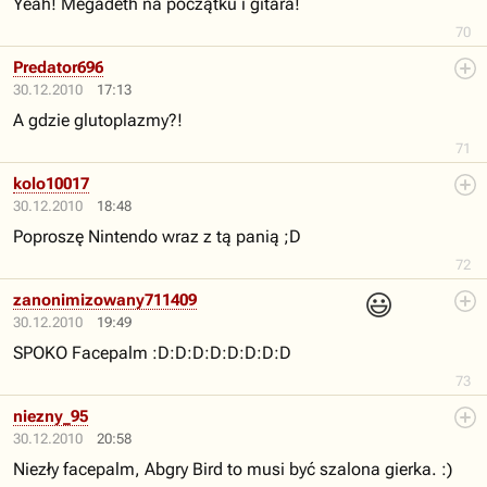
Yeah! Megadeth na początku i gitara!
70
Predator696
30.12.2010
17:13
A gdzie glutoplazmy?!
71
kolo10017
30.12.2010
18:48
Poproszę Nintendo wraz z tą panią ;D
72
😃
zanonimizowany711409
30.12.2010
19:49
SPOKO Facepalm :D:D:D:D:D:D:D:D
73
niezny_95
30.12.2010
20:58
Niezły facepalm, Abgry Bird to musi być szalona gierka. :)