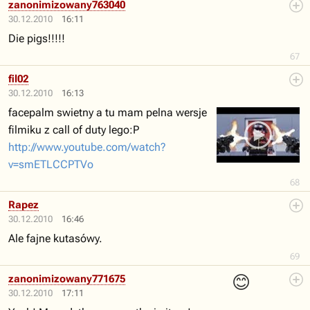
zanonimizowany763040
30.12.2010
16:11
Die pigs!!!!!
67
fil02
30.12.2010
16:13
facepalm swietny a tu mam pelna wersje
filmiku z call of duty lego:P
http://www.youtube.com/watch?
v=smETLCCPTVo
68
Rapez
30.12.2010
16:46
Ale fajne kutasówy.
69
😊
zanonimizowany771675
30.12.2010
17:11