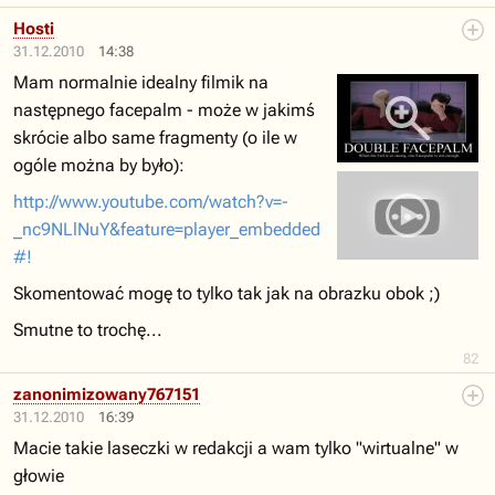
Hosti
31.12.2010
14:38
Mam normalnie idealny filmik na
następnego facepalm - może w jakimś
skrócie albo same fragmenty (o ile w
ogóle można by było):
http://www.youtube.com/watch?v=-
_nc9NLlNuY&feature=player_embedded
#!
Skomentować mogę to tylko tak jak na obrazku obok ;)
Smutne to trochę...
82
zanonimizowany767151
31.12.2010
16:39
Macie takie laseczki w redakcji a wam tylko "wirtualne" w
głowie