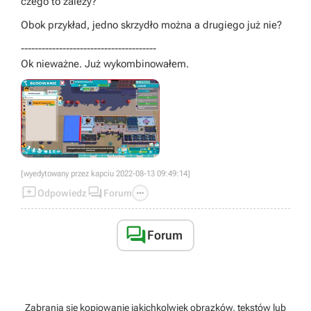
czego to zależy?
Obok przykład, jedno skrzydło można a drugiego już nie?
---------------------------------------
Ok nieważne. Już wykombinowałem.
[wyedytowany przez kapciu 2022-08-13 09:49:14]



Odpowiedz
Forum

Forum
Zabrania się kopiowanie jakichkolwiek obrazków, tekstów lub