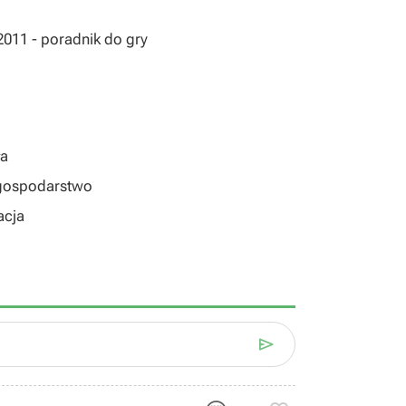
011 - poradnik do gry
ła
 gospodarstwo
acja
