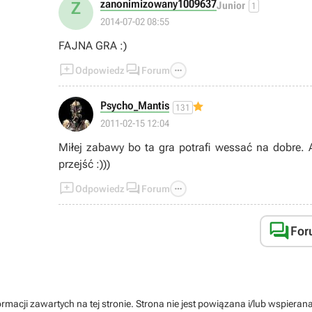
zanonimizowany1009637
Z
Junior
1
2014-07-02 08:55
FAJNA GRA :)



Odpowiedz
Forum
Psycho_Mantis
131
2011-02-15 12:04
Miłej zabawy bo ta gra potrafi wessać na dobre. A
przejść :)))



Odpowiedz
Forum

For
rmacji zawartych na tej stronie. Strona nie jest powiązana i/lub wspiera