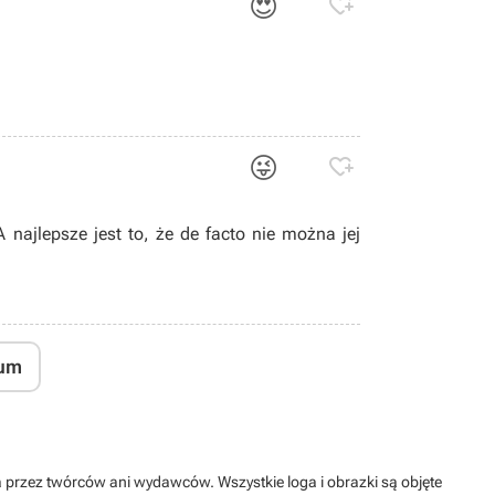
😍

😜

 najlepsze jest to, że de facto nie można jej
um
na przez twórców ani wydawców. Wszystkie loga i obrazki są objęte