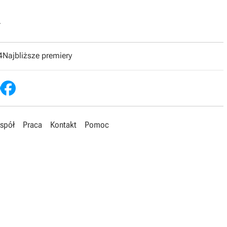
.
4
Najbliższe premiery
spół
Praca
Kontakt
Pomoc