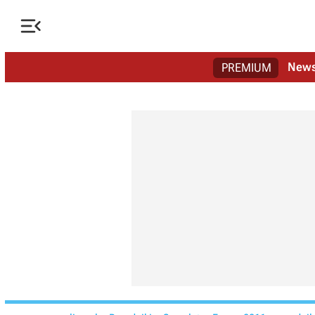

New
PREMIUM