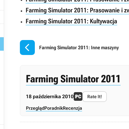

Farming Simulator 2011: Prasowanie i z

Farming Simulator 2011: Kultywacja



Farming Simulator 2011: Inne maszyny
Farming Simulator 2011
18 października 2010
Rate It!
Przegląd
Poradnik
Recenzja