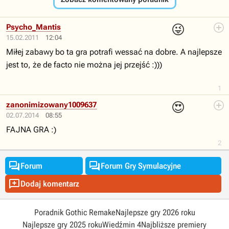
😜
Psycho_Mantis
15.02.2011
12:04
Miłej zabawy bo ta gra potrafi wessać na dobre. A najlepsze
jest to, że de facto nie można jej przejść :)))
1
😍
zanonimizowany1009637
02.07.2014
08:55
FAJNA GRA :)
2


Forum
Forum Gry Symulacyjne

Dodaj komentarz
Poradnik Gothic Remake
Najlepsze gry 2026 roku
Najlepsze gry 2025 roku
Wiedźmin 4
Najbliższe premiery