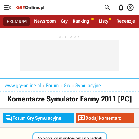




Newsroom
Gry
Rankingi
Listy
Recenzje
PREMIUM
www.gry-online.pl
Forum
Gry
Symulacyjne



Komentarze Symulator Farmy 2011 [PC]


Forum Gry Symulacyjne
Dodaj komentarz
Zobacz komentowany poradnik