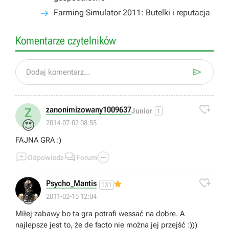
Farming Simulator 2011: Butelki i reputacja
Komentarze czytelników

Dodaj komentarz...

zanonimizowany1009637
Z
Junior
1
😍
2014-07-02 08:55
FAJNA GRA :)



Odpowiedz
Forum

Psycho_Mantis
131
😜
2011-02-15 12:04
Miłej zabawy bo ta gra potrafi wessać na dobre. A
najlepsze jest to, że de facto nie można jej przejść :)))