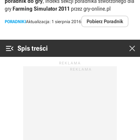
poradnik do gry
, indeks sekcji poradnika stworzonego dla
gry
Farming Simulator 2011
przez gry-online.pl
Pobierz Poradnik
PORADNIKI
Aktualizacja:
1 sierpnia 2016


Spis treści