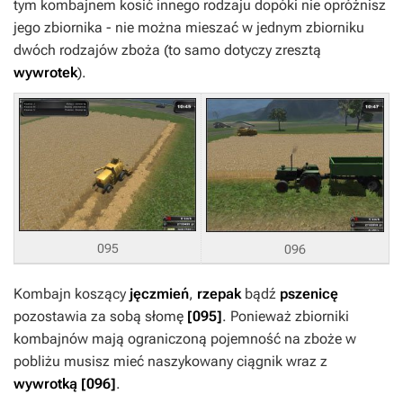
tym kombajnem kosić innego rodzaju dopóki nie opróżnisz
jego zbiornika - nie można mieszać w jednym zbiorniku
dwóch rodzajów zboża (to samo dotyczy zresztą
wywrotek
).
095
096
Kombajn koszący
jęczmień
,
rzepak
bądź
pszenicę
pozostawia za sobą słomę
[095]
. Ponieważ zbiorniki
kombajnów mają ograniczoną pojemność na zboże w
pobliżu musisz mieć naszykowany ciągnik wraz z
wywrotką
[096]
.