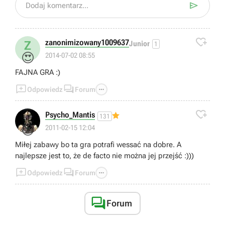

Dodaj komentarz...

zanonimizowany1009637
Z
Junior
1
😍
2014-07-02 08:55
FAJNA GRA :)



Odpowiedz
Forum

Psycho_Mantis
131
😜
2011-02-15 12:04
Miłej zabawy bo ta gra potrafi wessać na dobre. A
najlepsze jest to, że de facto nie można jej przejść :)))



Odpowiedz
Forum

Forum