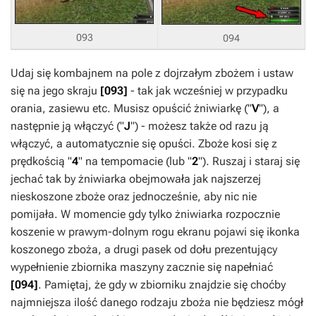
093
094
Udaj się kombajnem na pole z dojrzałym zbożem i ustaw
się na jego skraju
[093]
- tak jak wcześniej w przypadku
orania, zasiewu etc. Musisz opuścić żniwiarkę ("
V
"), a
następnie ją włączyć ("
J
") - możesz także od razu ją
włączyć, a automatycznie się opuści. Zboże kosi się z
prędkością "
4
" na tempomacie (lub "
2
"). Ruszaj i staraj się
jechać tak by żniwiarka obejmowała jak najszerzej
nieskoszone zboże oraz jednocześnie, aby nic nie
pomijała. W momencie gdy tylko żniwiarka rozpocznie
koszenie w prawym-dolnym rogu ekranu pojawi się ikonka
koszonego zboża, a drugi pasek od dołu prezentujący
wypełnienie zbiornika maszyny zacznie się napełniać
[094]
. Pamiętaj, że gdy w zbiorniku znajdzie się choćby
najmniejsza ilość danego rodzaju zboża nie będziesz mógł