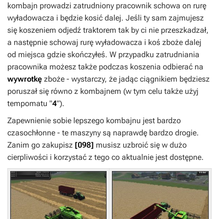
kombajn prowadzi zatrudniony pracownik schowa on rurę
wyładowacza i będzie kosić dalej. Jeśli ty sam zajmujesz
się koszeniem odjedź traktorem tak by ci nie przeszkadzał,
a następnie schowaj rurę wyładowacza i koś zboże dalej
od miejsca gdzie skończyłeś. W przypadku zatrudniania
pracownika możesz także podczas koszenia odbierać na
wywrotkę
zboże - wystarczy, że jadąc ciągnikiem będziesz
poruszał się równo z kombajnem (w tym celu także użyj
tempomatu "
4
").
Zapewnienie sobie lepszego kombajnu jest bardzo
czasochłonne - te maszyny są naprawdę bardzo drogie.
Zanim go zakupisz
[098]
musisz uzbroić się w dużo
cierpliwości i korzystać z tego co aktualnie jest dostępne.