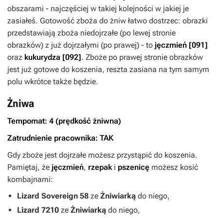
obszarami - najczęściej w takiej kolejności w jakiej je
zasiałeś. Gotowość zboża do żniw łatwo dostrzec: obrazki
przedstawiają zboża niedojrzałe (po lewej stronie
obrazków) z już dojrzałymi (po prawej) - to
jęczmień
[091]
oraz
kukurydza
[092]
. Zboże po prawej stronie obrazków
jest już gotowe do koszenia, reszta zasiana na tym samym
polu wkrótce także będzie.
Żniwa
Tempomat: 4 (prędkość żniwna)
Zatrudnienie pracownika: TAK
Gdy zboże jest dojrzałe możesz przystąpić do koszenia.
Pamiętaj, że
jęczmień
,
rzepak
i
pszenicę
możesz kosić
kombajnami:
Lizard Sovereign 58
ze
Żniwiarką
do niego,
Lizard 7210
ze
Żniwiarką
do niego,