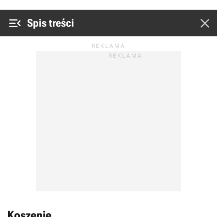


Spis treści
Koszenie