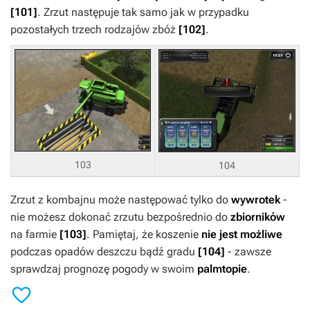
[101]
. Zrzut następuje tak samo jak w przypadku
pozostałych trzech rodzajów zbóż
[102]
.
103
104
Zrzut z kombajnu może następować tylko do
wywrotek
-
nie możesz dokonać zrzutu bezpośrednio do
zbiorników
na farmie
[103]
. Pamiętaj, że koszenie
nie jest możliwe
podczas opadów deszczu bądź gradu
[104]
- zawsze
sprawdzaj prognozę pogody w swoim
palmtopie
.
