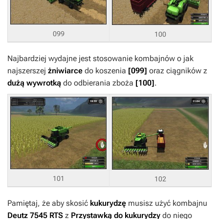
099
100
Najbardziej wydajne jest stosowanie kombajnów o jak
najszerszej
żniwiarce
do koszenia
[099]
oraz ciągników z
dużą wywrotką
do odbierania zboża
[100]
.
101
102
Pamiętaj, że aby skosić
kukurydzę
musisz użyć kombajnu
Deutz 7545 RTS
z
Przystawką do kukurydzy
do niego