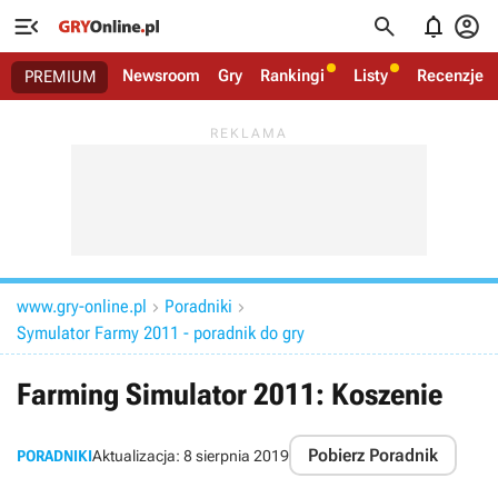




Newsroom
Gry
Rankingi
Listy
Recenzje
PREMIUM
www.gry-online.pl
Poradniki


Symulator Farmy 2011 - poradnik do gry
Farming Simulator 2011: Koszenie
Pobierz Poradnik
PORADNIKI
Aktualizacja:
8 sierpnia 2019