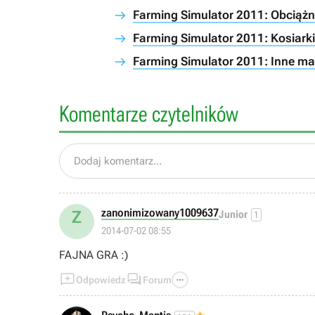
Farming Simulator 2011: Obciążn
Farming Simulator 2011: Kosiarki,
Farming Simulator 2011: Inne m
Komentarze czytelników
Dodaj komentarz...
zanonimizowany1009637
Z
Junior
1
2014-07-02 08:55
FAJNA GRA :)



Odpowiedz
Forum