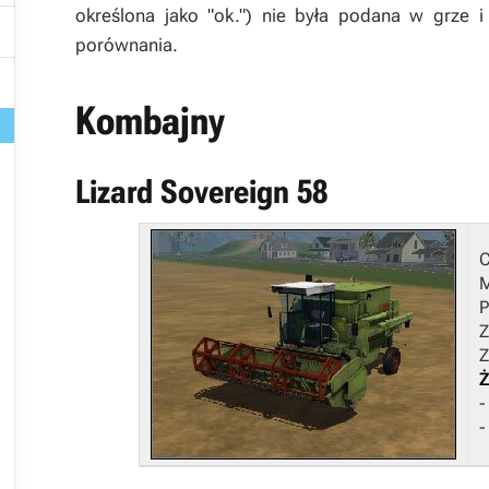
określona jako "ok.") nie była podana w grze i

porównania.

Kombajny
Lizard Sovereign 58
M
P
Z
Z
Ż
-
-