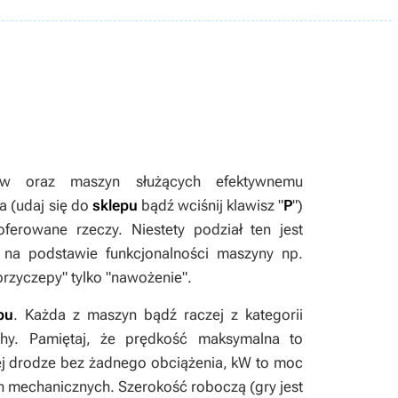
w oraz maszyn służących efektywnemu
 (udaj się do
sklepu
bądź wciśnij klawisz "
P
")
oferowane rzeczy. Niestety podział ten jest
o na podstawie funkcjonalności maszyny np.
przyczepy" tylko "nawożenie".
pu
. Każda z maszyn bądź raczej z kategorii
chy. Pamiętaj, że prędkość maksymalna to
ej drodze bez żadnego obciążenia, kW to moc
h mechanicznych. Szerokość roboczą (gry jest