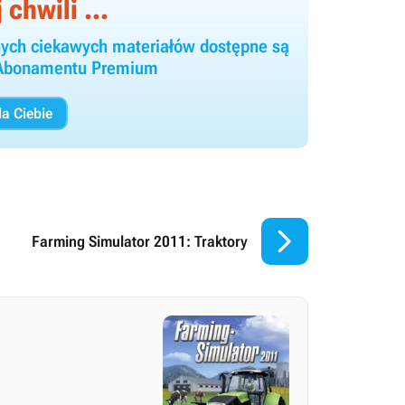
 chwili ...
 innych ciekawych materiałów dostępne są
y Abonamentu Premium
a Ciebie

Farming Simulator 2011: Traktory