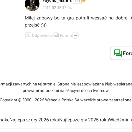
Psycho_Mantis
131
2011-02-15 12:04
Miłej zabawy bo ta gra potrafi wessać na dobre. A
przejść :)))



Odpowiedz
Forum

For
rmacji zawartych na tej stronie. Strona nie jest powiązana i/lub wspiera
prawami autorskimi należącymi do ich twórców.
Copyright © 2000 - 2026 Webedia Polska SA wszelkie prawa zastrzeżone
emake
Najlepsze gry 2026 roku
Najlepsze gry 2025 roku
Wiedźmin 