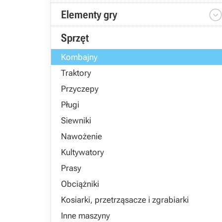
Elementy gry
Sprzęt
Kombajny
Traktory
Przyczepy
Pługi
Siewniki
Nawożenie
Kultywatory
Prasy
Obciążniki
Kosiarki, przetrząsacze i zgrabiarki
Inne maszyny