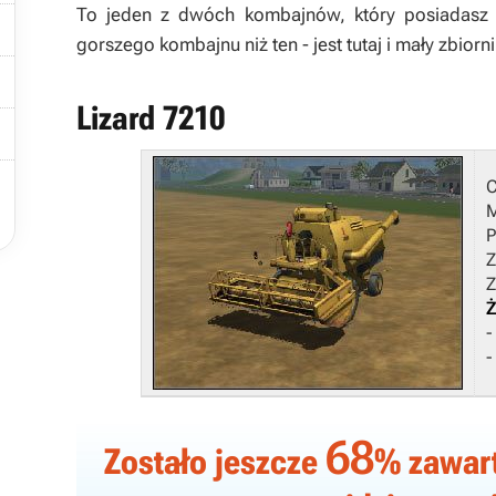
To jeden z dwóch kombajnów, który posiadasz

gorszego kombajnu niż ten - jest tutaj i mały zbiorn

Lizard 7210


M
P
Z
Z
Ż
-
-
68
Zostało jeszcze
% zawarto