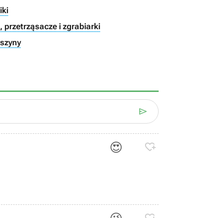
iki
 przetrząsacze i zgrabiarki
aszyny

😍
