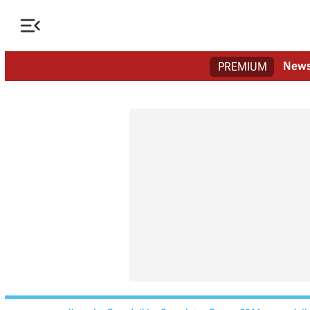

New
PREMIUM