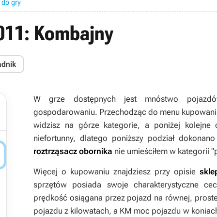
 do gry
2011: Kombajny
adnik
W grze dostępnych jest mnóstwo pojazdó
gospodarowaniu. Przechodząc do menu kupowania
widzisz na górze kategorie, a poniżej kolejne 
niefortunny, dlatego poniższy podział dokonan

roztrząsacz obornika
nie umieściłem w kategorii "
Więcej o kupowaniu znajdziesz przy opisie
skle
sprzętów posiada swoje charakterystyczne ce
prędkość osiągana przez pojazd na równej, prost

pojazdu z kilowatach, a KM moc pojazdu w koniac