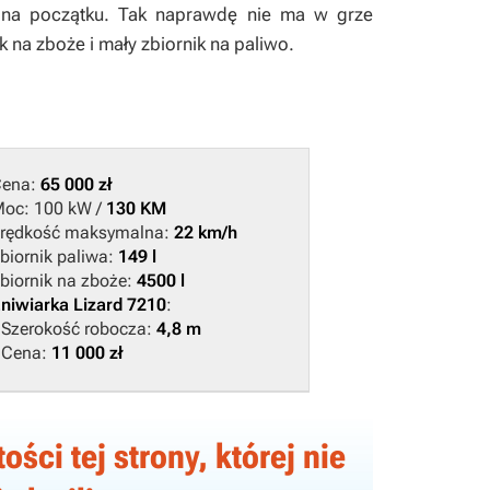
 na początku. Tak naprawdę nie ma w grze
ik na zboże i mały zbiornik na paliwo.
Cena:
65 000 zł
oc: 100 kW /
130 KM
rędkość maksymalna:
22 km/h
biornik paliwa:
149 l
biornik na zboże:
4500 l
niwiarka Lizard 7210
:
 Szerokość robocza:
4,8 m
 Cena:
11 000 zł
ści tej strony, której nie