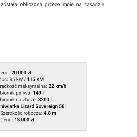
 została obliczona przeze mnie na zasadzie
Cena:
70 000 zł
oc: 85 kW /
115 KM
rędkość maksymalna:
22 km/h
biornik paliwa:
149 l
biornik na zboże:
3200 l
niwiarka Lizard Sovereign 58
:
 Szerokość robocza:
4,8 m
 Cena:
13 000 zł