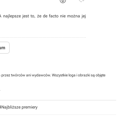
😜

 najlepsze jest to, że de facto nie można jej
um
na przez twórców ani wydawców. Wszystkie loga i obrazki są objęte
.
4
Najbliższe premiery