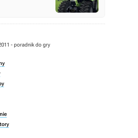
011 - poradnik do gry
ny
y
py
nie
tory