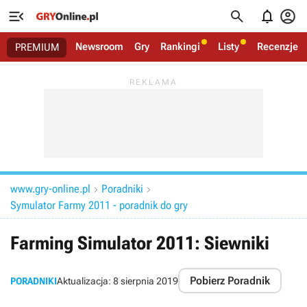




Newsroom
Gry
Rankingi
Listy
Recenzje
PREMIUM
www.gry-online.pl
Poradniki


Symulator Farmy 2011 - poradnik do gry
Farming Simulator 2011: Siewniki
Pobierz Poradnik
PORADNIKI
Aktualizacja:
8 sierpnia 2019