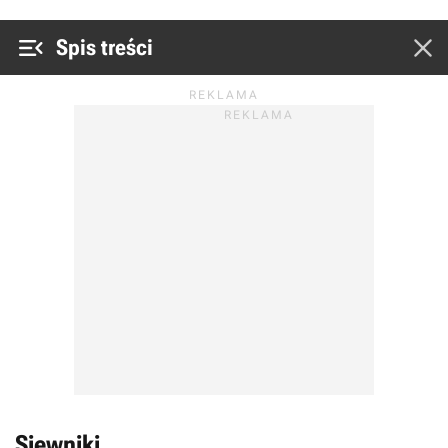


Spis treści
Siewniki