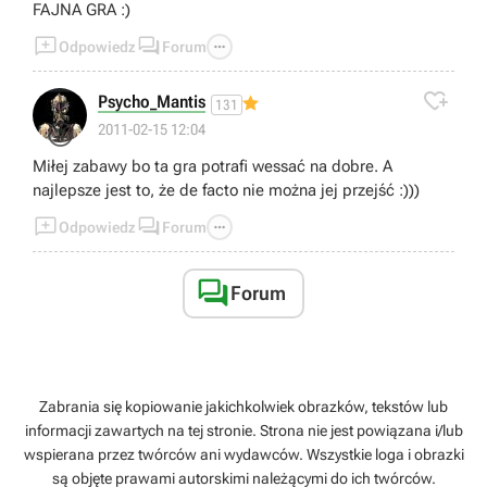
FAJNA GRA :)



Odpowiedz
Forum

Psycho_Mantis
131
😜
2011-02-15 12:04
Miłej zabawy bo ta gra potrafi wessać na dobre. A
najlepsze jest to, że de facto nie można jej przejść :)))



Odpowiedz
Forum

Forum
Zabrania się kopiowanie jakichkolwiek obrazków, tekstów lub
informacji zawartych na tej stronie. Strona nie jest powiązana i/lub
wspierana przez twórców ani wydawców. Wszystkie loga i obrazki
są objęte prawami autorskimi należącymi do ich twórców.