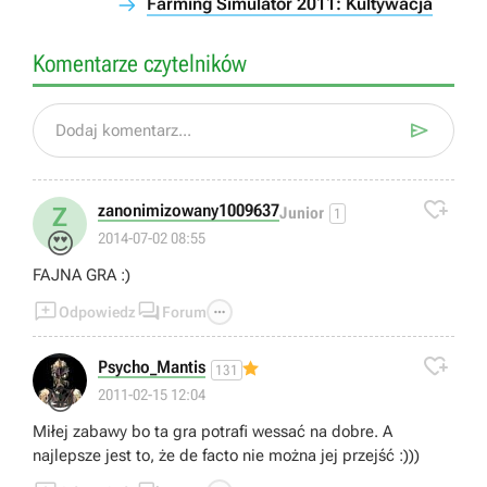
Farming Simulator 2011: Kultywacja
Komentarze czytelników

Dodaj komentarz...

zanonimizowany1009637
Z
Junior
1
😍
2014-07-02 08:55
FAJNA GRA :)



Odpowiedz
Forum

Psycho_Mantis
131
😜
2011-02-15 12:04
Miłej zabawy bo ta gra potrafi wessać na dobre. A
najlepsze jest to, że de facto nie można jej przejść :)))