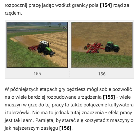
rozpocznij pracę jadąc wzdłuż granicy pola
[154]
rząd za
rzędem.
155
156
W późniejszych etapach gry będziesz mógł sobie pozwolić
na o wiele bardziej rozbudowane urządzenia
[155]
- wiele
maszyn w grze do tej pracy to także połączenie kultywatora
i talerzówki. Nie ma to jednak tutaj znaczenia - efekt pracy
jest taki sam. Pamiętaj by starać się korzystać z maszyny o
jak najszerszym zasięgu
[156]
.