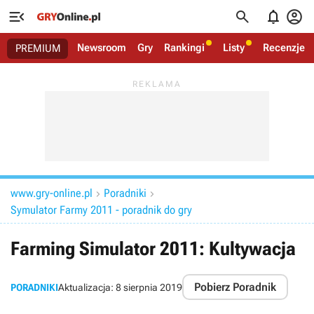




Newsroom
Gry
Rankingi
Listy
Recenzje
PREMIUM
www.gry-online.pl
Poradniki


Symulator Farmy 2011 - poradnik do gry
Farming Simulator 2011: Kultywacja
Pobierz Poradnik
PORADNIKI
Aktualizacja:
8 sierpnia 2019