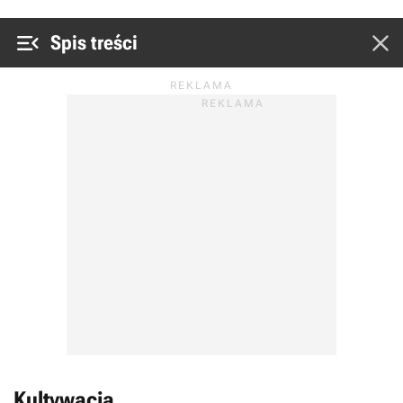


Spis treści
Kultywacja