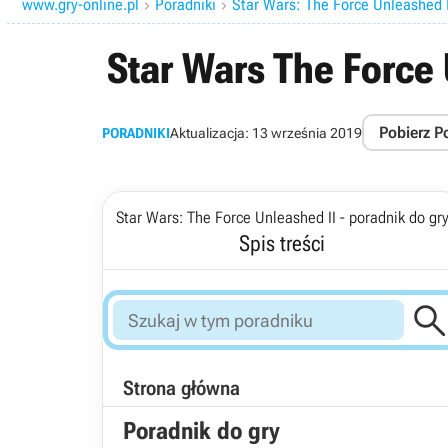
www.gry-online.pl
Poradniki
Star Wars: The Force Unleashed I


Star Wars The Force
Pobierz P
PORADNIKI
Aktualizacja:
13 września 2019
Star Wars: The Force Unleashed II - poradnik do gr
Spis treści
Strona główna
Poradnik do gry