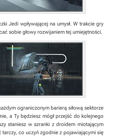
ki Jedi wpływającej na umysł. W trakcie gry
acać sobie głowy rozwijaniem tej umiejętności.
każdym ograniczonym barierą siłową sektorze
knie, a Ty będziesz mógł przejść do kolejnego
szy staniesz w szranki z droidem miotającym
tarczy, co uczyń zgodnie z pojawiającymi się