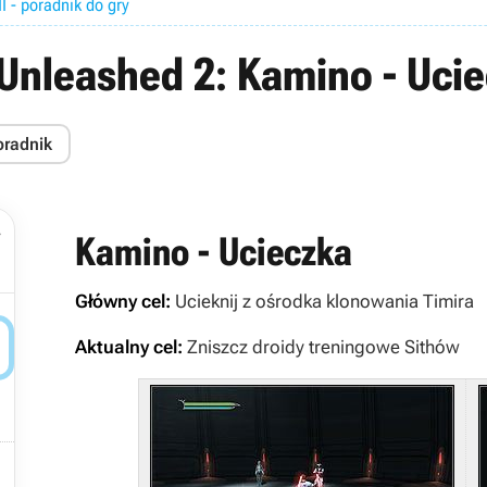
I - poradnik do gry
 Unleashed 2: Kamino - Uci
oradnik
y
Kamino - Ucieczka
Główny cel:
Ucieknij z ośrodka klonowania Timira

Aktualny cel:
Zniszcz droidy treningowe Sithów
