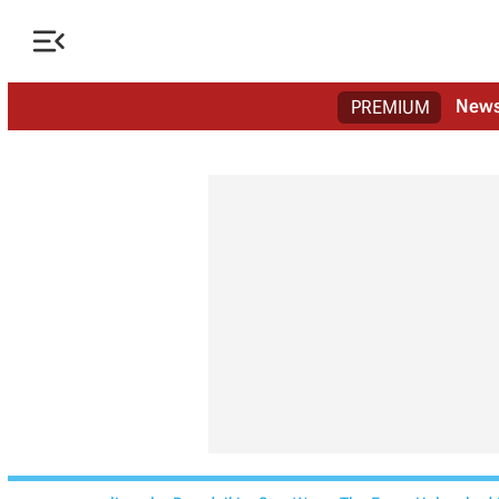

New
PREMIUM