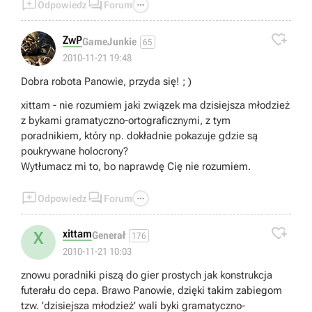



Odpowiedz
Forum

ZwP
GameJunkie
65
2010-11-21 19:48
Dobra robota Panowie, przyda się! ; )
xittam - nie rozumiem jaki związek ma dzisiejsza młodzież
z bykami gramatyczno-ortograficznymi, z tym
poradnikiem, który np. dokładnie pokazuje gdzie są
poukrywane holocrony?
Wytłumacz mi to, bo naprawdę Cię nie rozumiem.



Odpowiedz
Forum

xittam
X
Generał
176
2010-11-21 10:03
znowu poradniki piszą do gier prostych jak konstrukcja
futerału do cepa. Brawo Panowie, dzięki takim zabiegom
tzw. 'dzisiejsza młodzież' wali byki gramatyczno-