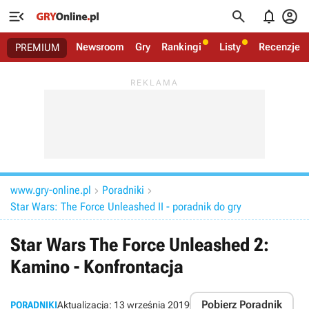




Newsroom
Gry
Rankingi
Listy
Recenzje
PREMIUM
www.gry-online.pl
Poradniki


Star Wars: The Force Unleashed II - poradnik do gry
Star Wars The Force Unleashed 2:
Kamino - Konfrontacja
Pobierz Poradnik
PORADNIKI
Aktualizacja:
13 września 2019