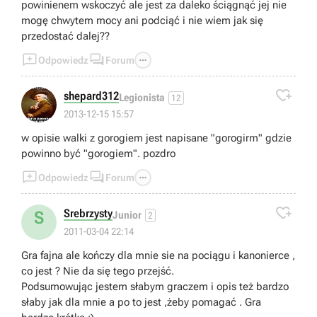
powinienem wskoczyć ale jest za daleko ściągnąć jej nie
mogę chwytem mocy ani podciąć i nie wiem jak się
przedostać dalej??



Odpowiedz
Forum

shepard312
Legionista
12
2013-12-15 15:57
w opisie walki z gorogiem jest napisane "gorogirm" gdzie
powinno być "gorogiem". pozdro



Odpowiedz
Forum

Srebrzysty
S
Junior
2
2011-03-04 22:14
Gra fajna ale kończy dla mnie sie na pociągu i kanonierce ,
co jest ? Nie da się tego przejść.
Podsumowując jestem słabym graczem i opis też bardzo
słaby jak dla mnie a po to jest ,żeby pomagać . Gra