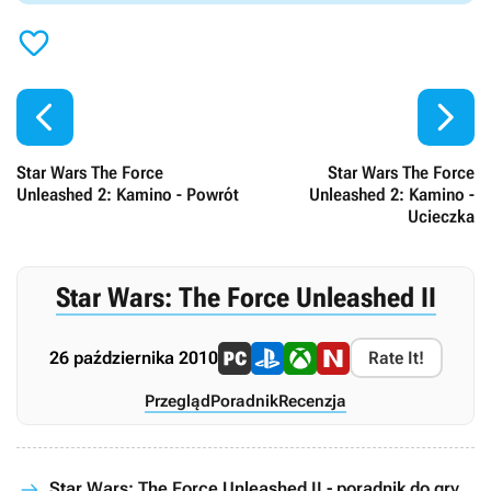



Star Wars The Force
Star Wars The Force
Unleashed 2: Kamino - Powrót
Unleashed 2: Kamino -
Ucieczka
Star Wars: The Force Unleashed II
26 października 2010
Rate It!
Przegląd
Poradnik
Recenzja
Star Wars: The Force Unleashed II - poradnik do gry