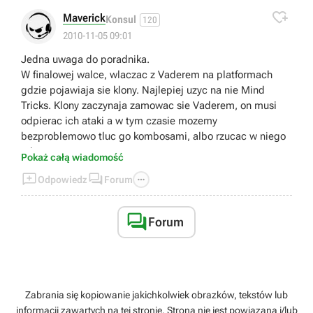

Maverick
Konsul
120
2010-11-05 09:01
Jedna uwaga do poradnika.
W finalowej walce, wlaczac z Vaderem na platformach
gdzie pojawiaja sie klony. Najlepiej uzyc na nie Mind
Tricks. Klony zaczynaja zamowac sie Vaderem, on musi
odpierac ich ataki a w tym czasie mozemy
bezproblemowo tluc go kombosami, albo rzucac w niego
mieczem.
Pokaż całą wiadomość



Odpowiedz
Forum

Forum
Zabrania się kopiowanie jakichkolwiek obrazków, tekstów lub
informacji zawartych na tej stronie. Strona nie jest powiązana i/lub