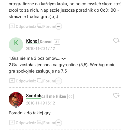
ortograficzne na każdym kroku, bo po co myśleć skoro ktoś
zrobi to za nich. Napiszcie jeszcze poradnik do CoD: BO -
strasznie trudna gra :( :( :(



Odpowiedz
Forum

Klono1
K
Konsul
31
2010-11-20 17:12
1.Gra nie ma 3 poziomów... -.-
2.Gra została zjechana na gry-online (5,5). Według mnie
gra spokojnie zasługuje na 7.5



Odpowiedz
Forum

Scortch
call me Hikee
66
😁
2010-11-19 15:12
Poradnik do takiej gry...



Odpowiedz
Forum