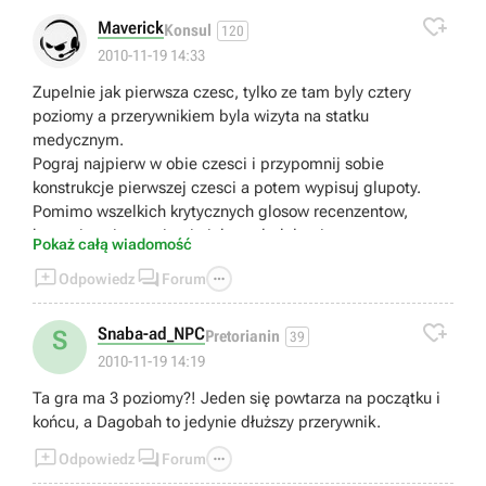

Maverick
Konsul
120
2010-11-19 14:33
Zupelnie jak pierwsza czesc, tylko ze tam byly cztery
poziomy a przerywnikiem byla wizyta na statku
medycznym.
Pograj najpierw w obie czesci i przypomnij sobie
konstrukcje pierwszej czesci a potem wypisuj glupoty.
Pomimo wszelkich krytycznych glosow recenzentow,
ktorzy juz nie pamietaja jak wygladala pierwsza czesc, gra
Pokaż całą wiadomość
ma dosc podobna budowe. Niestety jest latwiejsza (bo



Odpowiedz
Forum
Starkiller jest juz wypasiony na poczatku) i do tego mniej
spektakularna (bo to lacznik fabularny, a nie nowa

zaskakujaca historia).
Snaba-ad_NPC
S
Pretorianin
39
2010-11-19 14:19
Ta gra ma 3 poziomy?! Jeden się powtarza na początku i
końcu, a Dagobah to jedynie dłuższy przerywnik.



Odpowiedz
Forum