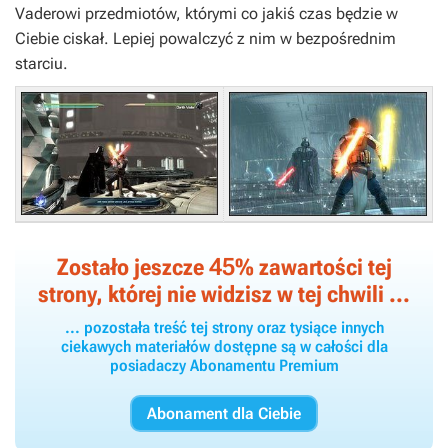
Vaderowi przedmiotów, którymi co jakiś czas będzie w
Ciebie ciskał. Lepiej powalczyć z nim w bezpośrednim
starciu.
45
Zostało jeszcze
% zawartości tej
strony, której nie widzisz w tej chwili ...
... pozostała treść tej strony oraz tysiące innych
ciekawych materiałów dostępne są w całości dla
posiadaczy Abonamentu Premium
Abonament dla Ciebie