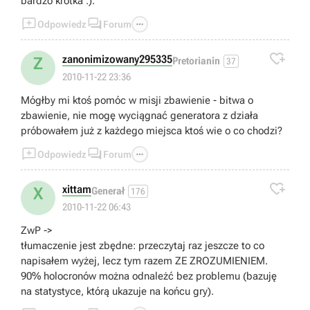
bardzo krótka :).



Odpowiedz
Forum

zanonimizowany295335
Z
Pretorianin
37
2010-11-22 23:36
Mógłby mi ktoś pomóc w misji zbawienie - bitwa o
zbawienie, nie mogę wyciągnać generatora z działa
próbowałem już z każdego miejsca ktoś wie o co chodzi?



Odpowiedz
Forum

xittam
X
Generał
176
2010-11-22 06:43
ZwP ->
tłumaczenie jest zbędne: przeczytaj raz jeszcze to co
napisałem wyżej, lecz tym razem ZE ZROZUMIENIEM.
90% holocronów można odnależć bez problemu (bazuję
na statystyce, którą ukazuje na końcu gry).