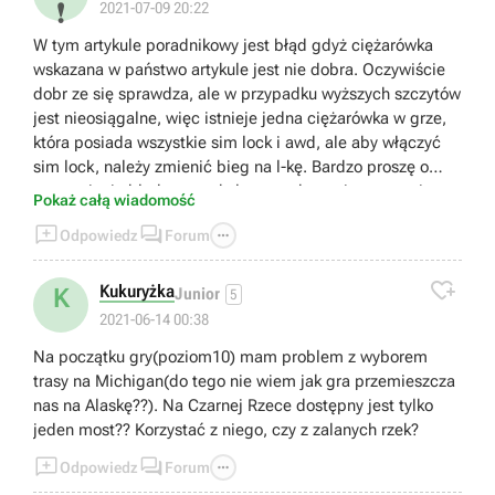
❗
2021-07-09 20:22
W tym artykule poradnikowy jest błąd gdyż ciężarówka
wskazana w państwo artykule jest nie dobra. Oczywiście
dobr ze się sprawdza, ale w przypadku wyższych szczytów
jest nieosiągalne, więc istnieje jedna ciężarówka w grze,
która posiada wszystkie sim lock i awd, ale aby włączyć
sim lock, należy zmienić bieg na l-kę. Bardzo proszę o
poprawienie błędu w artykule, a co do gry jest na razie
Pokaż całą wiadomość
świetna, co do grafiki to nie mam zaśtrzeszeń.



Odpowiedz
Forum

Kukuryżka
K
Junior
5
2021-06-14 00:38
Na początku gry(poziom10) mam problem z wyborem
trasy na Michigan(do tego nie wiem jak gra przemieszcza
nas na Alaskę??). Na Czarnej Rzece dostępny jest tylko
jeden most?? Korzystać z niego, czy z zalanych rzek?



Odpowiedz
Forum