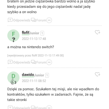
bratem on jedzie ciężarówka bardzo wolno a ja szybko
kiedy przesiadam się do jego ciężarówki nadal jadę
szybko a on wolno



Odpowiedz
Forum

flofif
F
Junior
1
❓
2022-11-13 17:48
a można na nintendo switch?
[wyedytowany przez flofif 2022-11-13 17:49:00]



Odpowiedz
Forum

dawido
D
Junior
1
👍
2022-11-11 08:52
Dzięki za pomoc. Szukałem tej misji, ale nie wpadłem do
kontraktów, tylko szukałem w zadaniach. Fajnie, że są
takie stronki



Odpowiedz
Forum