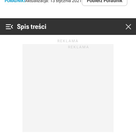
Pobierz Poradnik
PORADNIKI
Aktualizacja:
13 stycznia 2021


Spis treści