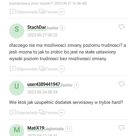
[wyedytowany przez wojtek77 2023-08-27 16:56:40]



Odpowiedz
Forum

StachDar
S
Junior
3
2023-05-27 00:22
dlaczego nie ma mozliwosci zmiany poziomu trudnosci? a
jesli mozna to jak to zrobic bo jest na stałe ustawiony
wysoki poziom trudnosci bez mozliwosci zmiany



Odpowiedz
Forum

user4389441947
U
Junior
1
2023-05-24 00:54
Wie ktoś jak uzupełnic dodatek serwisowy w trybie hard?



Odpowiedz
Forum

MatiX19
M
Legionista
11
2023-04-13 18:31