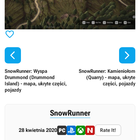



SnowRunner: Wyspa
SnowRunner: Kamieniołom
Drummond (Drummond
(Quarry) - mapa, ukryte
Island) - mapa, ukryte części,
części, pojazdy
pojazdy
SnowRunner
28 kwietnia 2020
Rate It!