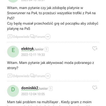
Witam, mam pytanie czy jak zdobędę platynie w
Snowrunner na Ps4, to przeżuci wszystkie trofiki z Ps4 na
Ps5?
Czy będę musiał przechodzić grę od początku aby zdobyć
platynę na Ps5



Odpowiedz
Forum

elektryk
E
Junior
1
2022-12-11 19:33
Witam. Mam pytanie jak aktywować moda pobranego z
strony?



Odpowiedz
Forum

dominikk2
D
Junior
1
2022-12-04 10:05
Mam taki problem na multillayer . Kiedy gram z moim