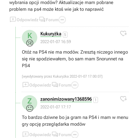
wybrania opcji modów? Aktualizacje mam pobrane
problem na ps4 może ktoś wie jak to naprawić



Odpowiedz
Forum

Kukuryżka
K
5
😢
2022-01-07 16:59
Otóż na PS4 nie ma modów. Zresztą niczego innego
się nie spodziewałem, bo sam mam Snorunnet na
PS4
[wyedytowany przez Kukuryżka 2022-01-07 17:00:07]



Odpowiedz
Forum

zanonimizowany1368596
Z
1
😐
2022-01-07 17:17
To bardzo dziwne bo ja gram na PS4 i mam w menu
gry opcję przeglądarka modów



Odpowiedz
Forum