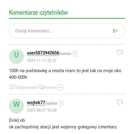
Komentarze czytelników

Dodaj komentarz...

user5873942656
U
Junior
1
2023-11-11 20:31
100h na podstawkę a reszta mam to jest tak na moje oko
400-500h



Odpowiedz
Forum

wojtek77
W
Junior
1
2023-08-27 16:54
[link] ob
ok zachopdniej stacji jest wojenny gołagowy cmentarz