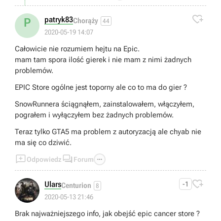

patryk83
P
Chorąży
44
2020-05-19 14:07
Całowicie nie rozumiem hejtu na Epic.
mam tam spora ilość gierek i nie mam z nimi żadnych
problemów.
EPIC Store ogólne jest toporny ale co to ma do gier ?
SnowRunnera ściągnąłem, zainstalowałem, włączyłem,
pograłem i wyłączyłem bez żadnych problemów.
Teraz tylko GTA5 ma problem z autoryzacją ale chyab nie
ma się co dziwić.



Odpowiedz
Forum

Ulars
-1
Centurion
8
2020-05-13 21:46
Brak najważniejszego info, jak obejść epic cancer store ?