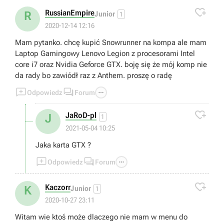

RussianEmpire
R
Junior
1
2020-12-14 12:16
Mam pytanko. chcę kupić Snowrunner na kompa ale mam
Laptop Gamingowy Lenovo Legion z procesorami Intel
core i7 oraz Nvidia Geforce GTX. boję się że mój komp nie
da rady bo zawiódł raz z Anthem. proszę o radę



Odpowiedz
Forum

JaRoD-pl
J
1
2021-05-04 10:25
Jaka karta GTX ?



Odpowiedz
Forum

Kaczorr
K
Junior
1
2020-10-27 23:11
Witam wie ktoś może dlaczego nie mam w menu do