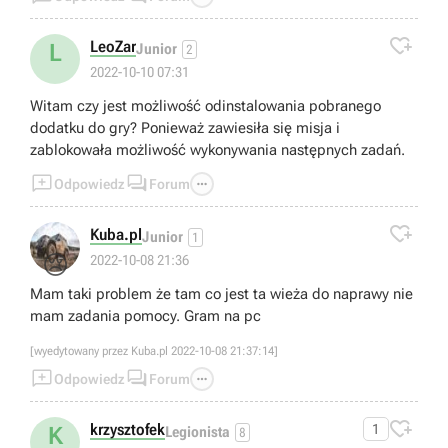

LeoZar
L
Junior
2
2022-10-10 07:31
Witam czy jest możliwość odinstalowania pobranego
dodatku do gry? Ponieważ zawiesiła się misja i
zablokowała możliwość wykonywania następnych zadań.



Odpowiedz
Forum

Kuba.pl
Junior
1
😢
2022-10-08 21:36
Mam taki problem że tam co jest ta wieża do naprawy nie
mam zadania pomocy. Gram na pc
[wyedytowany przez Kuba.pl 2022-10-08 21:37:14]



Odpowiedz
Forum

krzysztofek
1
K
Legionista
8