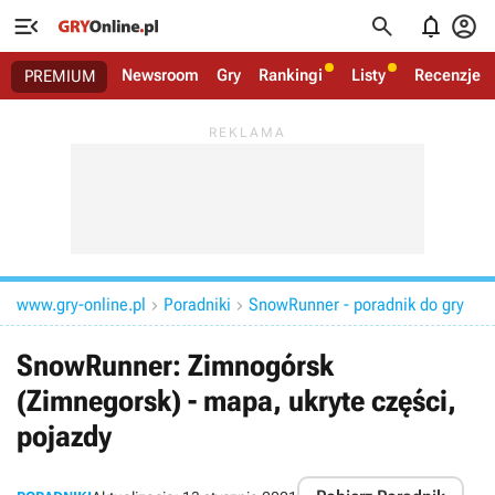




Newsroom
Gry
Rankingi
Listy
Recenzje
PREMIUM
www.gry-online.pl
Poradniki
SnowRunner - poradnik do gry


SnowRunner: Zimnogórsk
(Zimnegorsk) - mapa, ukryte części,
pojazdy