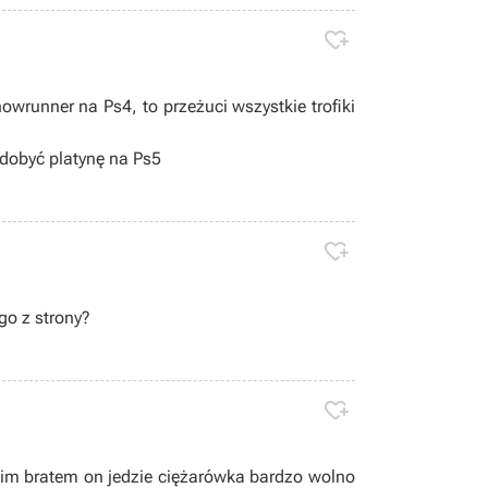

wrunner na Ps4, to przeżuci wszystkie trofiki
dobyć platynę na Ps5

o z strony?

oim bratem on jedzie ciężarówka bardzo wolno