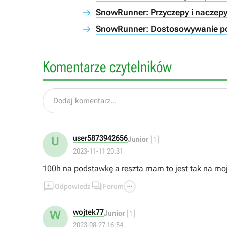
SnowRunner: Przyczepy i naczepy 
SnowRunner: Dostosowywanie po
Komentarze czytelników
Dodaj komentarz...
user5873942656
U
Junior
1
2023-11-11 20:31
100h na podstawkę a reszta mam to jest tak na mo



Odpowiedz
Forum
wojtek77
W
Junior
1
2023-08-27 16:54