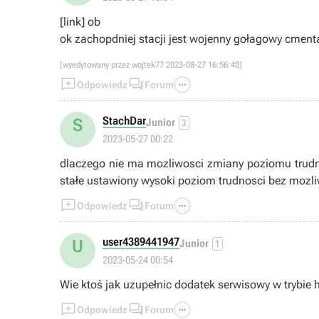
[link] ob
ok zachopdniej stacji jest wojenny gołagowy cment
[wyedytowany przez wojtek77 2023-08-27 16:56:40]



Odpowiedz
Forum
StachDar
S
Junior
3
2023-05-27 00:22
dlaczego nie ma mozliwosci zmiany poziomu trudnos
stałe ustawiony wysoki poziom trudnosci bez mozl



Odpowiedz
Forum
user4389441947
U
Junior
1
2023-05-24 00:54
Wie ktoś jak uzupełnic dodatek serwisowy w trybie 



Odpowiedz
Forum