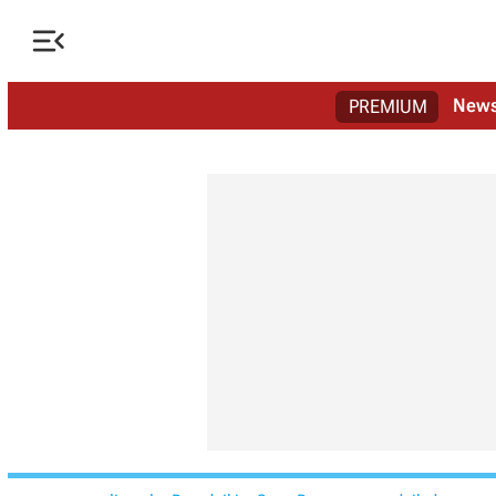

New
PREMIUM