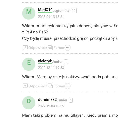
MatiX19
M
Legionista
11
2023-04-13 18:31
Witam, mam pytanie czy jak zdobędę platynie w Sno
z Ps4 na Ps5?
Czy będę musiał przechodzić grę od początku aby z



Odpowiedz
Forum
elektryk
E
Junior
1
2022-12-11 19:33
Witam. Mam pytanie jak aktywować moda pobraneg



Odpowiedz
Forum
dominikk2
D
Junior
1
2022-12-04 10:05
Mam taki problem na multillayer . Kiedy gram z m