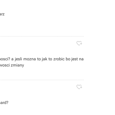
arz

ci? a jesli mozna to jak to zrobic bo jest na
iwosci zmiany

hard?