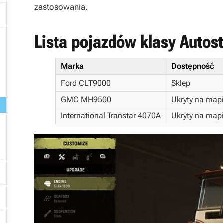
zastosowania.


Lista pojazdów klasy Autos
Marka
Dostępność
Ford CLT9000
Sklep
GMC MH9500
Ukryty na map
International Transtar 4070A
Ukryty na map


