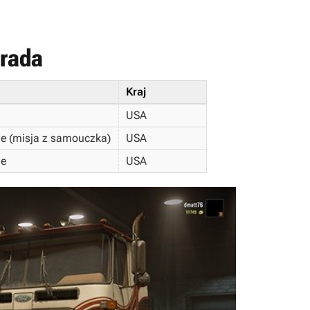
trada
Kraj
USA
ie (misja z samouczka)
USA
ie
USA