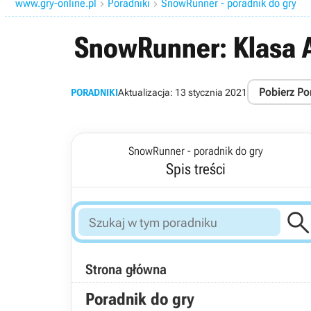
www.gry-online.pl
Poradniki
SnowRunner - poradnik do gry


SnowRunner: Klasa A
Pobierz Po
PORADNIKI
Aktualizacja:
13 stycznia 2021
SnowRunner - poradnik do gry
Spis treści
Strona główna
Poradnik do gry