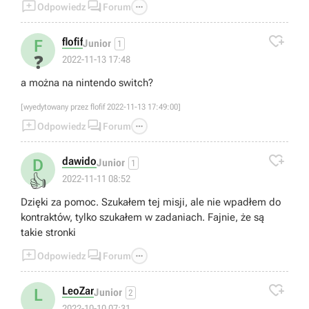



Odpowiedz
Forum

flofif
F
Junior
1
❓
2022-11-13 17:48
a można na nintendo switch?
[wyedytowany przez flofif 2022-11-13 17:49:00]



Odpowiedz
Forum

dawido
D
Junior
1
👍
2022-11-11 08:52
Dzięki za pomoc. Szukałem tej misji, ale nie wpadłem do
kontraktów, tylko szukałem w zadaniach. Fajnie, że są
takie stronki



Odpowiedz
Forum

LeoZar
L
Junior
2
2022-10-10 07:31