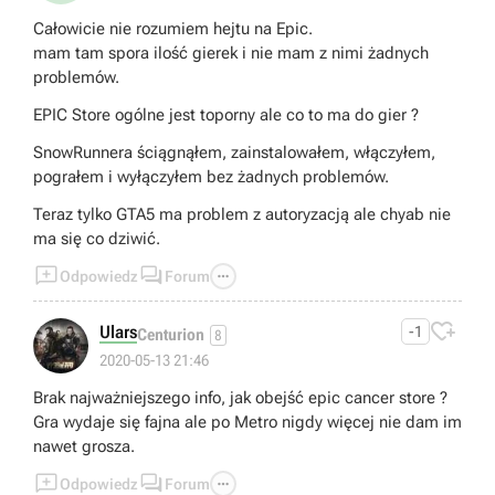
Całowicie nie rozumiem hejtu na Epic.
mam tam spora ilość gierek i nie mam z nimi żadnych
problemów.
EPIC Store ogólne jest toporny ale co to ma do gier ?
SnowRunnera ściągnąłem, zainstalowałem, włączyłem,
pograłem i wyłączyłem bez żadnych problemów.
Teraz tylko GTA5 ma problem z autoryzacją ale chyab nie
ma się co dziwić.



Odpowiedz
Forum

Ulars
-1
Centurion
8
2020-05-13 21:46
Brak najważniejszego info, jak obejść epic cancer store ?
Gra wydaje się fajna ale po Metro nigdy więcej nie dam im
nawet grosza.



Odpowiedz
Forum