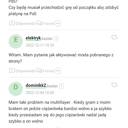
Ps5?
Czy będę musiał przechodzić grę od początku aby zdobyć
platynę na Ps5



Odpowiedz
Forum

elektryk
E
Junior
1
2022-12-11 19:33
Witam. Mam pytanie jak aktywować moda pobranego z
strony?



Odpowiedz
Forum

dominikk2
D
Junior
1
2022-12-04 10:05
Mam taki problem na multillayer . Kiedy gram z moim
bratem on jedzie ciężarówka bardzo wolno a ja szybko
kiedy przesiadam się do jego ciężarówki nadal jadę
szybko a on wolno