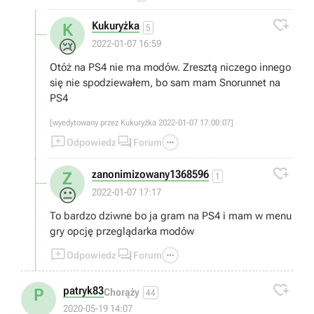

Kukuryżka
K
5
😢
2022-01-07 16:59
Otóż na PS4 nie ma modów. Zresztą niczego innego
się nie spodziewałem, bo sam mam Snorunnet na
PS4
[wyedytowany przez Kukuryżka 2022-01-07 17:00:07]



Odpowiedz
Forum

zanonimizowany1368596
Z
1
😐
2022-01-07 17:17
To bardzo dziwne bo ja gram na PS4 i mam w menu
gry opcję przeglądarka modów



Odpowiedz
Forum

patryk83
P
Chorąży
44
2020-05-19 14:07