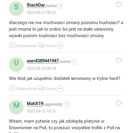

StachDar
S
Junior
3
2023-05-27 00:22
dlaczego nie ma mozliwosci zmiany poziomu trudnosci? a
jesli mozna to jak to zrobic bo jest na stałe ustawiony
wysoki poziom trudnosci bez mozliwosci zmiany



Odpowiedz
Forum

user4389441947
U
Junior
1
2023-05-24 00:54
Wie ktoś jak uzupełnic dodatek serwisowy w trybie hard?



Odpowiedz
Forum

MatiX19
M
Legionista
11
2023-04-13 18:31
Witam, mam pytanie czy jak zdobędę platynie w
Snowrunner na Ps4, to przeżuci wszystkie trofiki z Ps4 na