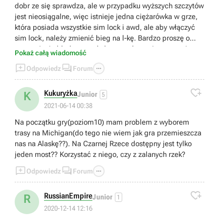
dobr ze się sprawdza, ale w przypadku wyższych szczytów
jest nieosiągalne, więc istnieje jedna ciężarówka w grze,
która posiada wszystkie sim lock i awd, ale aby włączyć
sim lock, należy zmienić bieg na l-kę. Bardzo proszę o
poprawienie błędu w artykule, a co do gry jest na razie
Pokaż całą wiadomość
świetna, co do grafiki to nie mam zaśtrzeszeń.



Odpowiedz
Forum

Kukuryżka
K
Junior
5
2021-06-14 00:38
Na początku gry(poziom10) mam problem z wyborem
trasy na Michigan(do tego nie wiem jak gra przemieszcza
nas na Alaskę??). Na Czarnej Rzece dostępny jest tylko
jeden most?? Korzystać z niego, czy z zalanych rzek?



Odpowiedz
Forum

RussianEmpire
R
Junior
1
2020-12-14 12:16