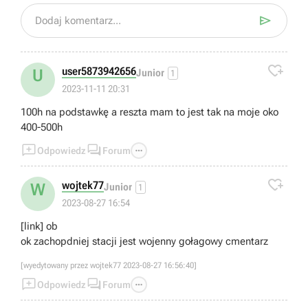

Dodaj komentarz...

user5873942656
U
Junior
1
2023-11-11 20:31
100h na podstawkę a reszta mam to jest tak na moje oko
400-500h



Odpowiedz
Forum

wojtek77
W
Junior
1
2023-08-27 16:54
[link] ob
ok zachopdniej stacji jest wojenny gołagowy cmentarz
[wyedytowany przez wojtek77 2023-08-27 16:56:40]



Odpowiedz
Forum