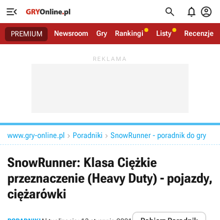




Newsroom
Gry
Rankingi
Listy
Recenzje
PREMIUM
www.gry-online.pl
Poradniki
SnowRunner - poradnik do gry


SnowRunner: Klasa Ciężkie
przeznaczenie (Heavy Duty) - pojazdy,
ciężarówki