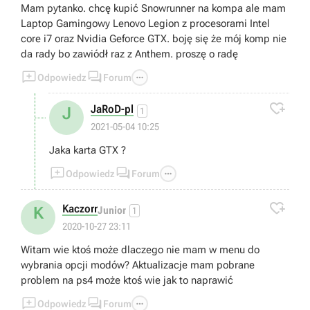
Mam pytanko. chcę kupić Snowrunner na kompa ale mam
Laptop Gamingowy Lenovo Legion z procesorami Intel
core i7 oraz Nvidia Geforce GTX. boję się że mój komp nie
da rady bo zawiódł raz z Anthem. proszę o radę



Odpowiedz
Forum

JaRoD-pl
J
1
2021-05-04 10:25
Jaka karta GTX ?



Odpowiedz
Forum

Kaczorr
K
Junior
1
2020-10-27 23:11
Witam wie ktoś może dlaczego nie mam w menu do
wybrania opcji modów? Aktualizacje mam pobrane
problem na ps4 może ktoś wie jak to naprawić



Odpowiedz
Forum