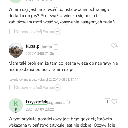
Witam czy jest możliwość odinstalowania pobranego
dodatku do gry? Ponieważ zawiesiła się misja i
zablokowała możliwość wykonywania następnych zadań.



Odpowiedz
Forum

Kuba.pl
Junior
1
😢
2022-10-08 21:36
Mam taki problem że tam co jest ta wieża do naprawy nie
mam zadania pomocy. Gram na pc
[wyedytowany przez Kuba.pl 2022-10-08 21:37:14]



Odpowiedz
Forum

krzysztofek
1
K
Legionista
8
❗
2021-07-09 20:22
W tym artykule poradnikowy jest błąd gdyż ciężarówka
wskazana w państwo artykule jest nie dobra. Oczywiście