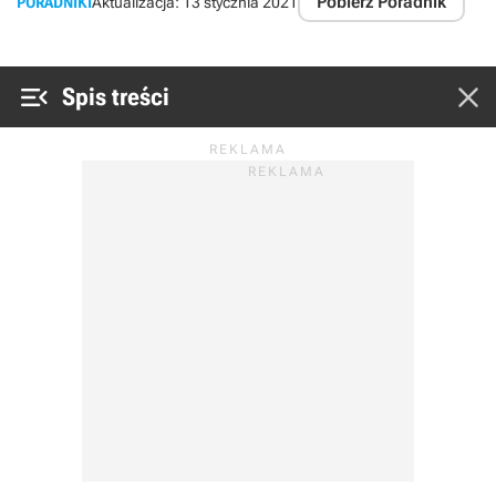
Pobierz Poradnik
PORADNIKI
Aktualizacja:
13 stycznia 2021


Spis treści