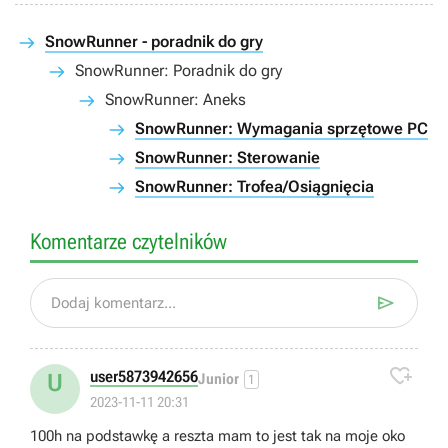
SnowRunner - poradnik do gry
SnowRunner: Poradnik do gry
SnowRunner: Aneks
SnowRunner: Wymagania sprzętowe PC
SnowRunner: Sterowanie
SnowRunner: Trofea/Osiągnięcia
Komentarze czytelników

Dodaj komentarz...

user5873942656
U
Junior
1
2023-11-11 20:31
100h na podstawkę a reszta mam to jest tak na moje oko