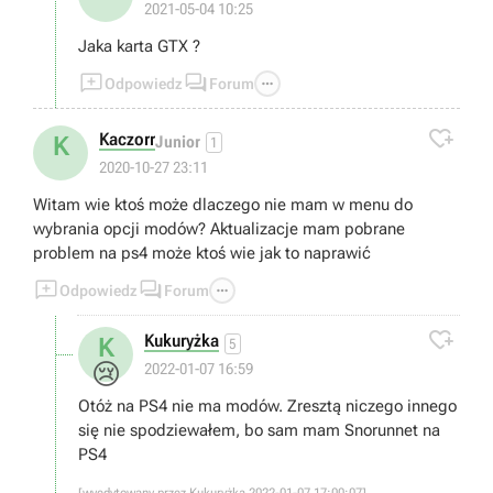
2021-05-04 10:25
Jaka karta GTX ?



Odpowiedz
Forum

Kaczorr
K
Junior
1
2020-10-27 23:11
Witam wie ktoś może dlaczego nie mam w menu do
wybrania opcji modów? Aktualizacje mam pobrane
problem na ps4 może ktoś wie jak to naprawić



Odpowiedz
Forum

Kukuryżka
K
5
😢
2022-01-07 16:59
Otóż na PS4 nie ma modów. Zresztą niczego innego
się nie spodziewałem, bo sam mam Snorunnet na
PS4