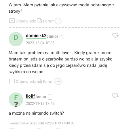
Witam. Mam pytanie jak aktywować moda pobranego z
strony?



Odpowiedz
Forum

dominikk2
D
Junior
1
2022-12-04 10:05
Mam taki problem na multillayer . Kiedy gram z moim
bratem on jedzie ciężarówka bardzo wolno a ja szybko
kiedy przesiadam się do jego ciężarówki nadal jadę
szybko a on wolno



Odpowiedz
Forum

flofif
F
Junior
1
❓
2022-11-13 17:48
a można na nintendo switch?
[wyedytowany przez flofif 2022-11-13 17:49:00]