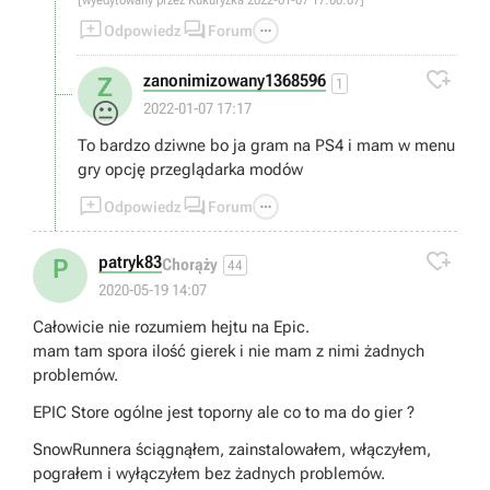
[wyedytowany przez Kukuryżka 2022-01-07 17:00:07]



Odpowiedz
Forum

zanonimizowany1368596
Z
1
😐
2022-01-07 17:17
To bardzo dziwne bo ja gram na PS4 i mam w menu
gry opcję przeglądarka modów



Odpowiedz
Forum

patryk83
P
Chorąży
44
2020-05-19 14:07
Całowicie nie rozumiem hejtu na Epic.
mam tam spora ilość gierek i nie mam z nimi żadnych
problemów.
EPIC Store ogólne jest toporny ale co to ma do gier ?
SnowRunnera ściągnąłem, zainstalowałem, włączyłem,
pograłem i wyłączyłem bez żadnych problemów.