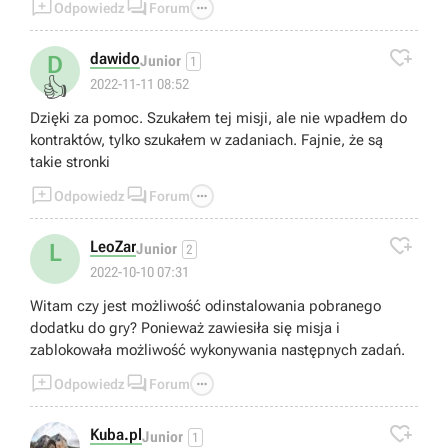



Odpowiedz
Forum

dawido
D
Junior
1
👍
2022-11-11 08:52
Dzięki za pomoc. Szukałem tej misji, ale nie wpadłem do
kontraktów, tylko szukałem w zadaniach. Fajnie, że są
takie stronki



Odpowiedz
Forum

LeoZar
L
Junior
2
2022-10-10 07:31
Witam czy jest możliwość odinstalowania pobranego
dodatku do gry? Ponieważ zawiesiła się misja i
zablokowała możliwość wykonywania następnych zadań.



Odpowiedz
Forum

Kuba.pl
Junior
1