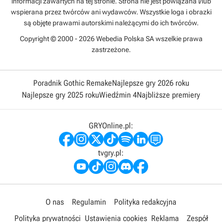
informacji zawartych na tej stronie. Strona nie jest powiązana i/lub
wspierana przez twórców ani wydawców. Wszystkie loga i obrazki
są objęte prawami autorskimi należącymi do ich twórców.
Copyright © 2000 - 2026 Webedia Polska SA wszelkie prawa
zastrzeżone.
Poradnik Gothic Remake
Najlepsze gry 2026 roku
Najlepsze gry 2025 roku
Wiedźmin 4
Najbliższe premiery
GRYOnline.pl:
tvgry.pl:
O nas
Regulamin
Polityka redakcyjna
Polityka prywatności
Ustawienia cookies
Reklama
Zespół