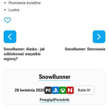
Promienie świetlne
Lustra



SnowRunner: Alaska - jak
SnowRunner: Sterowanie
odblokować wszystkie
regiony?
SnowRunner
28 kwietnia 2020
Rate It!
Przegląd
Poradnik