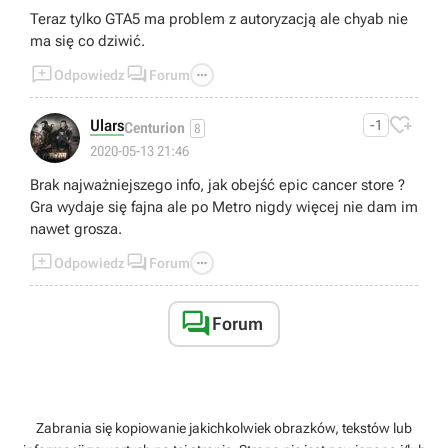
Teraz tylko GTA5 ma problem z autoryzacją ale chyab nie
ma się co dziwić.



Odpowiedz
Forum

Ulars
-1
Centurion
8
2020-05-13 21:46
Brak najważniejszego info, jak obejść epic cancer store ?
Gra wydaje się fajna ale po Metro nigdy więcej nie dam im
nawet grosza.



Odpowiedz
Forum

Forum
Zabrania się kopiowanie jakichkolwiek obrazków, tekstów lub