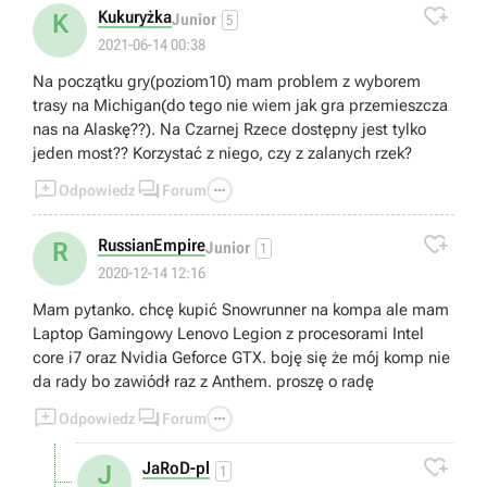

Kukuryżka
K
Junior
5
2021-06-14 00:38
Na początku gry(poziom10) mam problem z wyborem
trasy na Michigan(do tego nie wiem jak gra przemieszcza
nas na Alaskę??). Na Czarnej Rzece dostępny jest tylko
jeden most?? Korzystać z niego, czy z zalanych rzek?



Odpowiedz
Forum

RussianEmpire
R
Junior
1
2020-12-14 12:16
Mam pytanko. chcę kupić Snowrunner na kompa ale mam
Laptop Gamingowy Lenovo Legion z procesorami Intel
core i7 oraz Nvidia Geforce GTX. boję się że mój komp nie
da rady bo zawiódł raz z Anthem. proszę o radę



Odpowiedz
Forum

JaRoD-pl
J
1