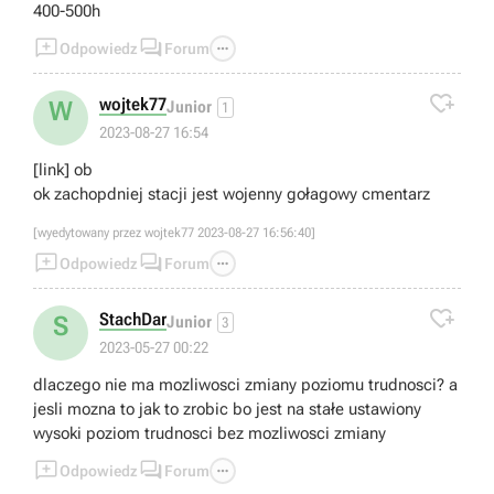
400-500h



Odpowiedz
Forum

wojtek77
W
Junior
1
2023-08-27 16:54
[link] ob
ok zachopdniej stacji jest wojenny gołagowy cmentarz
[wyedytowany przez wojtek77 2023-08-27 16:56:40]



Odpowiedz
Forum

StachDar
S
Junior
3
2023-05-27 00:22
dlaczego nie ma mozliwosci zmiany poziomu trudnosci? a
jesli mozna to jak to zrobic bo jest na stałe ustawiony
wysoki poziom trudnosci bez mozliwosci zmiany



Odpowiedz
Forum