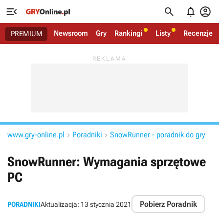




Newsroom
Gry
Rankingi
Listy
Recenzje
PREMIUM
www.gry-online.pl
Poradniki
SnowRunner - poradnik do gry


SnowRunner: Wymagania sprzętowe
PC
Pobierz Poradnik
PORADNIKI
Aktualizacja:
13 stycznia 2021