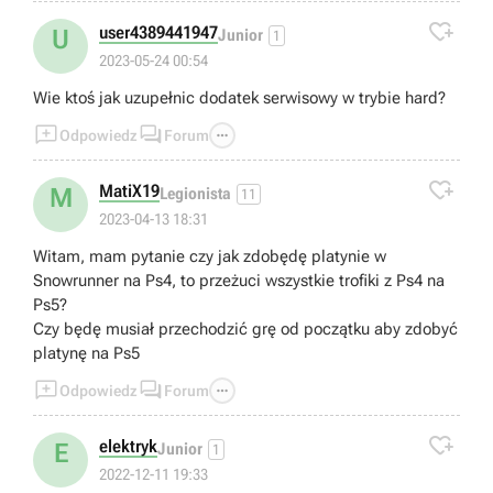

user4389441947
U
Junior
1
2023-05-24 00:54
Wie ktoś jak uzupełnic dodatek serwisowy w trybie hard?



Odpowiedz
Forum

MatiX19
M
Legionista
11
2023-04-13 18:31
Witam, mam pytanie czy jak zdobędę platynie w
Snowrunner na Ps4, to przeżuci wszystkie trofiki z Ps4 na
Ps5?
Czy będę musiał przechodzić grę od początku aby zdobyć
platynę na Ps5



Odpowiedz
Forum

elektryk
E
Junior
1
2022-12-11 19:33