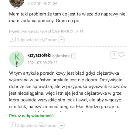
😢
2022-10-08 21:36
Mam taki problem że tam co jest ta wieża do naprawy nie
mam zadania pomocy. Gram na pc
[wyedytowany przez Kuba.pl 2022-10-08 21:37:14]



Odpowiedz
Forum

krzysztofek
1
K
Legionista
8
❗
2021-07-09 20:22
W tym artykule poradnikowy jest błąd gdyż ciężarówka
wskazana w państwo artykule jest nie dobra. Oczywiście
dobr ze się sprawdza, ale w przypadku wyższych szczytów
jest nieosiągalne, więc istnieje jedna ciężarówka w grze,
która posiada wszystkie sim lock i awd, ale aby włączyć
sim lock, należy zmienić bieg na l-kę. Bardzo proszę o
poprawienie błędu w artykule, a co do gry jest na razie
Pokaż całą wiadomość
świetna, co do grafiki to nie mam zaśtrzeszeń.



Odpowiedz
Forum