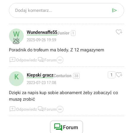

Dodaj komentarz...

Wunderwaffe55
W
Junior
1
💩
2025-09-26 19:59
Poradnik do trofeum ma bledy. Z 12 magazynem



Odpowiedz
Forum

Kiepski gracz
1
K
Centurion
38
2023-07-23 17:08
Dzięki za napis kup sobie abonament żeby zobaczyć co
muszę zrobić



Odpowiedz
Forum

Forum