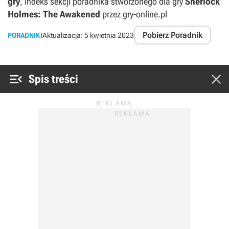
gry
, indeks sekcji poradnika stworzonego dla gry
Sherlock
Holmes: The Awakened
przez gry-online.pl
Pobierz Poradnik
PORADNIKI
Aktualizacja:
5 kwietnia 2023


Spis treści