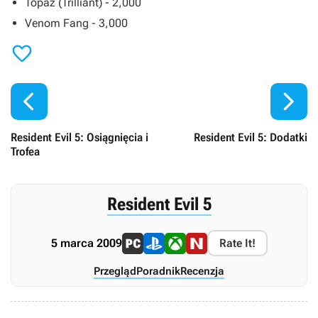
Topaz (Trilliant) - 2,000
Venom Fang - 3,000



Resident Evil 5: Osiągnięcia i
Resident Evil 5: Dodatki
Trofea
Resident Evil 5
5 marca 2009
Rate It!
Przegląd
Poradnik
Recenzja