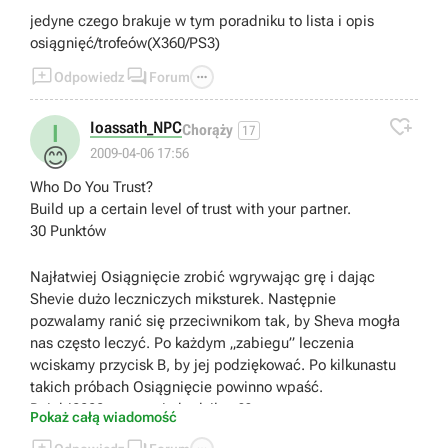
jedyne czego brakuje w tym poradniku to lista i opis
osiągnięć/trofeów(X360/PS3)



Odpowiedz
Forum

Ioassath_NPC
I
Chorąży
17
😊
2009-04-06 17:56
Who Do You Trust?
Build up a certain level of trust with your partner.
30 Punktów
Najłatwiej Osiągnięcie zrobić wgrywając grę i dając
Shevie dużo leczniczych miksturek. Następnie
pozwalamy ranić się przeciwnikom tak, by Sheva mogła
nas często leczyć. Po każdym „zabiegu” leczenia
wciskamy przycisk B, by jej podziękować. Po kilkunastu
takich próbach Osiągnięcie powinno wpaść.
Dziobi2000 -> o to ci chodziło...??
Pokaż całą wiadomość