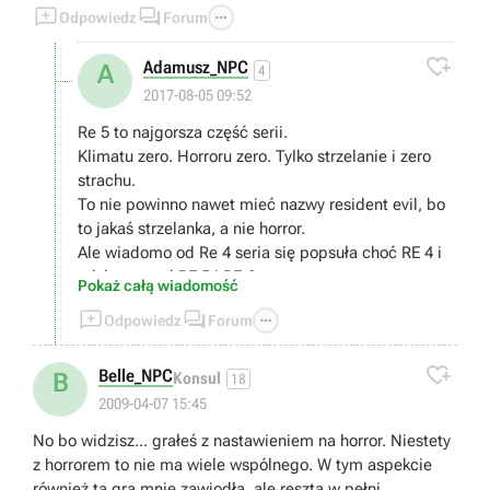



Odpowiedz
Forum

Adamusz_NPC
A
4
2017-08-05 09:52
Re 5 to najgorsza część serii.
Klimatu zero. Horroru zero. Tylko strzelanie i zero
strachu.
To nie powinno nawet mieć nazwy resident evil, bo
to jakaś strzelanka, a nie horror.
Ale wiadomo od Re 4 seria się popsuła choć RE 4 i
tak lepsze od RE 5 i RE 6.
Pokaż całą wiadomość
RE 1 1996 - 10/10



Odpowiedz
Forum
RE 2 1998 - 9,5/10
Re 3 1999 - 8,5/10

RE code veronica 2000 -9/10
Belle_NPC
B
Konsul
18
RE 1 remake 2002 - 10/10
2009-04-07 15:45
RE 0 2002 - 9/10
No bo widzisz... grałeś z nastawieniem na horror. Niestety
RE 4 2005 - 8,5/10
z horrorem to nie ma wiele wspólnego. W tym aspekcie
RE 5 2009 - 7/10
również ta gra mnie zawiodła, ale reszta w pełni