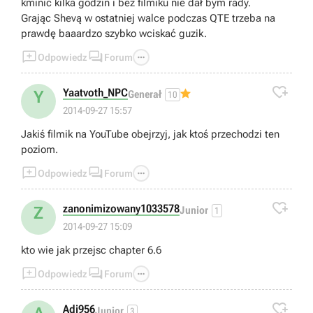
kminić kilka godzin i bez filmiku nie dał bym rady.
Grając Shevą w ostatniej walce podczas QTE trzeba na
prawdę baaardzo szybko wciskać guzik.



Odpowiedz
Forum

Yaatvoth_NPC
Y
Generał
10
2014-09-27 15:57
Jakiś filmik na YouTube obejrzyj, jak ktoś przechodzi ten
poziom.



Odpowiedz
Forum

zanonimizowany1033578
Z
Junior
1
2014-09-27 15:09
kto wie jak przejsc chapter 6.6



Odpowiedz
Forum

Adi956
Junior
3