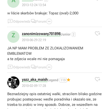
A
2013-12-24 13:54
w liście skarbów brakuje: Topaz (oval)-2,000



Odpowiedz
Forum

zanonimizowany701898
Z
Junior
2
2010-06-29 22:19
JA NP MAM PROBLEM ZE ZLOKALIZOWANIEM
EMBLEMATOW
a te zdjecia wcale mi nie pomagaja



Odpowiedz
Forum

yazz_aka_maish
Legend
119
👎
2010-02-09 17:28
Beznadziejny opis ostatniej walki, stracilem blisko godzine
probujac postepowac wedle poradnika i okazalo sie, ze
trzeba to zrobic w inny sposob. Dobrze, ze wszedlem na