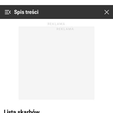


Spis treści
Lista skarbów