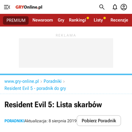




Newsroom
Gry
Rankingi
Listy
Recenzje
PREMIUM
www.gry-online.pl
Poradniki


Resident Evil 5 - poradnik do gry
Resident Evil 5: Lista skarbów
Pobierz Poradnik
PORADNIKI
Aktualizacja:
8 sierpnia 2019