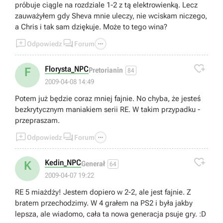
próbuje ciągle na rozdziale 1-2 z tą elektrowienką. Lecz
zauważyłem gdy Sheva mnie uleczy, nie wciskam niczego,
a Chris i tak sam dziękuje. Może to tego wina?



Odpowiedz
Forum

Florysta_NPC
F
Pretorianin
84
2009-04-08 14:49
Potem już będzie coraz mniej fajnie. No chyba, że jesteś
bezkrytycznym maniakiem serii RE. W takim przypadku -
przepraszam.



Odpowiedz
Forum

Kedin_NPC
K
Generał
64
2009-04-07 19:22
RE 5 miażdży! Jestem dopiero w 2-2, ale jest fajnie. Z
bratem przechodzimy. W 4 grałem na PS2 i była jakby
lepsza, ale wiadomo, cała ta nowa generacja psuje gry. :D