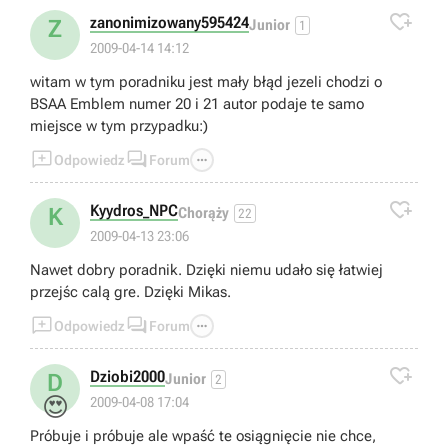

zanonimizowany595424
Z
Junior
1
2009-04-14 14:12
witam w tym poradniku jest mały błąd jezeli chodzi o
BSAA Emblem numer 20 i 21 autor podaje te samo
miejsce w tym przypadku:)



Odpowiedz
Forum

Kyydros_NPC
K
Chorąży
22
2009-04-13 23:06
Nawet dobry poradnik. Dzięki niemu udało się łatwiej
przejśc calą gre. Dzięki Mikas.



Odpowiedz
Forum

Dziobi2000
D
Junior
2
😍
2009-04-08 17:04
Próbuje i próbuje ale wpaść te osiągnięcie nie chce,