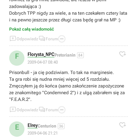
RE 6 2012 - 7,5/10
zadowalająca :)
RE Revelations 2012 - 7,5/10
Dobrych TPP nigdy za wiele, a na ten czekałem cztery lata
RE Revelations 2 2015 - 7,5/10
i na pewno jeszcze przez długi czas będę grał na MP :)
RE 7 2017 - 9/10
Pokaż całą wiadomość



Odpowiedz
Forum

Florysta_NPC
F
Pretorianin
84
2009-04-07 08:40
Prisonbull - ja cię podziwiam. To tak na marginesie.
Ta gra robi się nudna mniej więcej od 5 rozdziału.
Zmęczyłem ją do końca (samo zakończenie zapożyczone
ze znakomitego "Condemned 2") i z ulgą zabrałem się za
"F.E.A.R.2".



Odpowiedz
Forum

Elrey
E
Centurion
36
2009-04-06 21:21