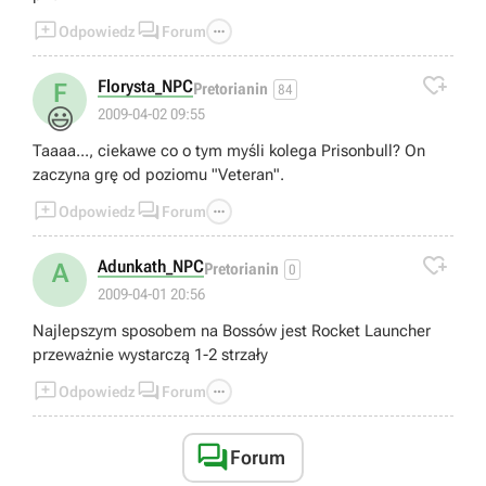



Odpowiedz
Forum

Florysta_NPC
F
Pretorianin
84
😃
2009-04-02 09:55
Taaaa..., ciekawe co o tym myśli kolega Prisonbull? On
zaczyna grę od poziomu "Veteran".



Odpowiedz
Forum

Adunkath_NPC
A
Pretorianin
0
2009-04-01 20:56
Najlepszym sposobem na Bossów jest Rocket Launcher
przeważnie wystarczą 1-2 strzały



Odpowiedz
Forum

Forum