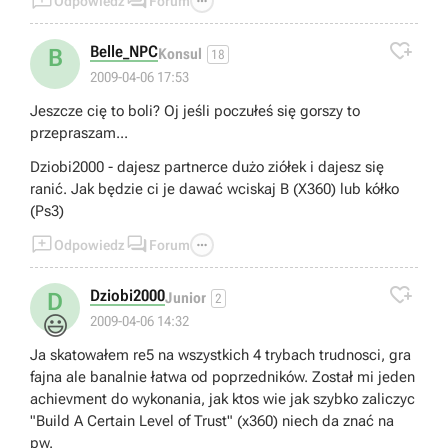



Odpowiedz
Forum

Belle_NPC
B
Konsul
18
2009-04-06 17:53
Jeszcze cię to boli? Oj jeśli poczułeś się gorszy to
przepraszam...
Dziobi2000 - dajesz partnerce dużo ziółek i dajesz się
ranić. Jak będzie ci je dawać wciskaj B (X360) lub kółko
(Ps3)



Odpowiedz
Forum

Dziobi2000
D
Junior
2
😃
2009-04-06 14:32
Ja skatowałem re5 na wszystkich 4 trybach trudnosci, gra
fajna ale banalnie łatwa od poprzedników. Został mi jeden
achievment do wykonania, jak ktos wie jak szybko zaliczyc
"Build A Certain Level of Trust" (x360) niech da znać na
pw.