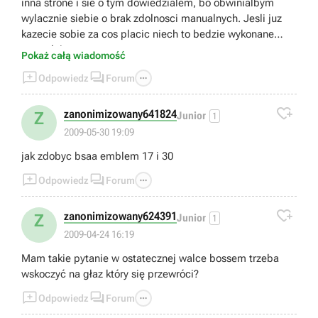
inna strone i sie o tym dowiedzialem, bo obwinialbym
wylacznie siebie o brak zdolnosci manualnych. Jesli juz
kazecie sobie za cos placic niech to bedzie wykonane
porzadnie.
Pokaż całą wiadomość



Odpowiedz
Forum

zanonimizowany641824
Z
Junior
1
2009-05-30 19:09
jak zdobyc bsaa emblem 17 i 30



Odpowiedz
Forum

zanonimizowany624391
Z
Junior
1
2009-04-24 16:19
Mam takie pytanie w ostatecznej walce bossem trzeba
wskoczyć na głaz który się przewróci?



Odpowiedz
Forum