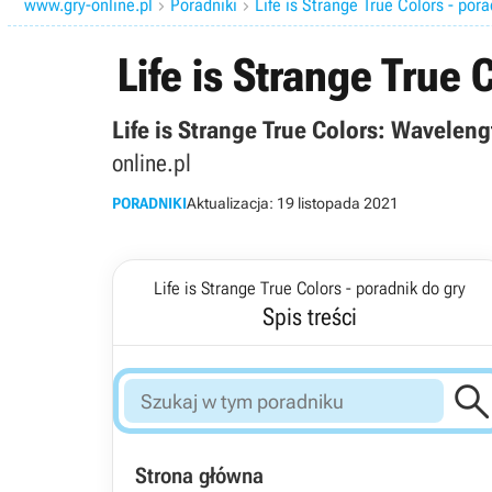
www.gry-online.pl
Poradniki
Life is Strange True Colors - pora


Life is Strange True
Life is Strange True Colors: Wavelen
online.pl
PORADNIKI
Aktualizacja:
19 listopada 2021
Life is Strange True Colors - poradnik do gry
Spis treści
Strona główna