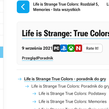

Life is Strange True Colors: Rozdział 5,
L

Memories - lista wszystkich


Life is Strange: True Color

9 września 2021
Rate It!

Przegląd
Poradnik
Life is Strange True Colors - poradnik do gry
Life is Strange True Colors: Poradnik do gr

Life is Strange True Colors: Podstawy
Life is Strange True Colors: Memories