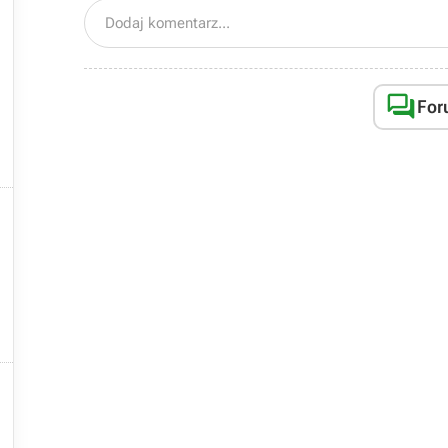

Dodaj komentarz...

For

