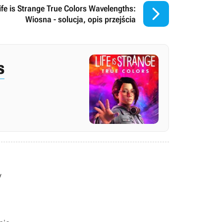

ife is Strange True Colors Wavelengths:
Wiosna - solucja, opis przejścia
s
y