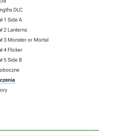
cia
engths DLC
ał 1 Side A
ał 2 Lanterns
ał 3 Monster or Mortal
ł 4 Flicker
ał 5 Side B
 poboczne
ńczenia
bory