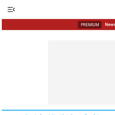

New
PREMIUM