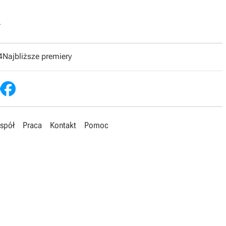
.
4
Najbliższe premiery
spół
Praca
Kontakt
Pomoc