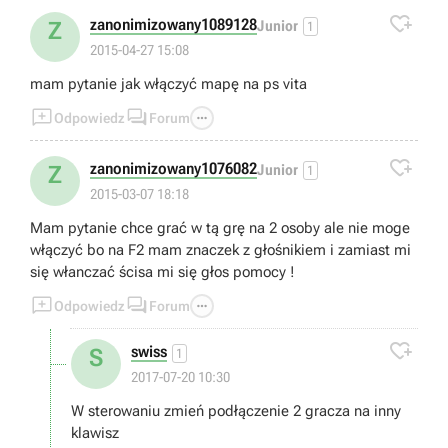

zanonimizowany1089128
Z
Junior
1
2015-04-27 15:08
mam pytanie jak włączyć mapę na ps vita



Odpowiedz
Forum

zanonimizowany1076082
Z
Junior
1
2015-03-07 18:18
Mam pytanie chce grać w tą grę na 2 osoby ale nie moge
włączyć bo na F2 mam znaczek z głośnikiem i zamiast mi
się włanczać ścisa mi się głos pomocy !



Odpowiedz
Forum

swiss
S
1
2017-07-20 10:30
W sterowaniu zmień podłączenie 2 gracza na inny
klawisz