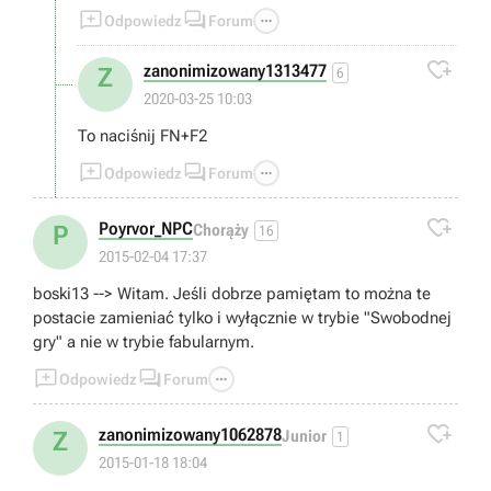



Odpowiedz
Forum

zanonimizowany1313477
Z
6
2020-03-25 10:03
To naciśnij FN+F2



Odpowiedz
Forum

Poyrvor_NPC
P
Chorąży
16
2015-02-04 17:37
boski13 --> Witam. Jeśli dobrze pamiętam to można te
postacie zamieniać tylko i wyłącznie w trybie "Swobodnej
gry" a nie w trybie fabularnym.



Odpowiedz
Forum

zanonimizowany1062878
Z
Junior
1
2015-01-18 18:04