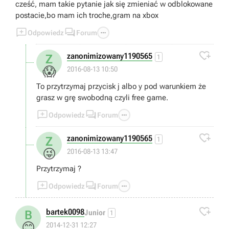
cześć, mam takie pytanie jak się zmieniać w odblokowane
postacie,bo mam ich troche,gram na xbox



Odpowiedz
Forum

zanonimizowany1190565
Z
1
😱
2016-08-13 10:50
To przytrzymaj przycisk j albo y pod warunkiem że
grasz w grę swobodną czyli free game.



Odpowiedz
Forum

zanonimizowany1190565
Z
1
😜
2016-08-13 13:47
Przytrzymaj ?



Odpowiedz
Forum

bartek0098
B
Junior
1
😊
2014-12-31 12:27