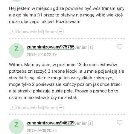
Hej jestem w miejscu gdize powinien być wóz transmisjny
ale go nie ma :) i przez to platyny nie mogę wbić wie ktoś
może dlaczego tak jest Pozdrawiam



Odpowiedz
Forum

zanonimizowany975755
Z
Junior
1
2014-02-10 22:19
Witam. Mam pytanie, w poziomie 13 do minizestawów
potrzeba zniszczyć 3 srebne klocki, a u mnie pojawiają sie
strzałki że są, ale nie moge ich wszystkich zniszczyć,
moge tylko 2 ponieważ sie kończy poziom jak chce trzeci
a te strzałki pokazują puste pole. Prosze o pomoc bo to
ostatni minizestaw który mi został.



Odpowiedz
Forum

zanonimizowany946239
Z
Junior
1
2013-09-30 20:36