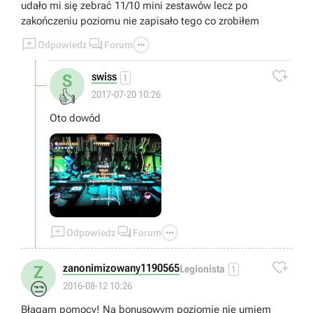
udało mi się zebrać 11/10 mini zestawów lecz po
zakończeniu poziomu nie zapisało tego co zrobiłem



Odpowiedz
Forum

swiss
S
1
👍
2017-07-20 10:26
Oto dowód



Odpowiedz
Forum

zanonimizowany1190565
Z
Legionista
1
😒
2016-08-12 10:26
Błagam pomocy! Na bonusowym poziomie nie umiem