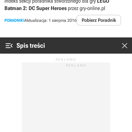
indeks sekcji poradnika stworzonego dla gry
LEGO
Batman 2: DC Super Heroes
przez gry-online.pl
Pobierz Poradnik
PORADNIKI
Aktualizacja:
1 sierpnia 2016


Spis treści