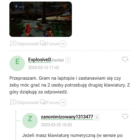



Odpowiedz
Forum

ExplosiveD
E
Junior
1
2020-03-15 17:42
Przepraszam. Gram na laptopie i zastanawiam się czy
żeby móc grać na 2 osoby potrzebuję drugiej klawiatury. Z
góry dziękuję za odpowiedź.



Odpowiedz
Forum

zanonimizowany1313477
Z
6
2020-03-25 10:03
Jeżeli masz klawiaturę numeryczną (w sensie po