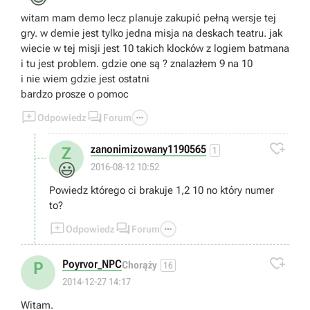
witam mam demo lecz planuje zakupić pełną wersje tej
gry. w demie jest tylko jedna misja na deskach teatru. jak
wiecie w tej misji jest 10 takich klocków z logiem batmana
i tu jest problem. gdzie one są ? znalazłem 9 na 10
i nie wiem gdzie jest ostatni
bardzo prosze o pomoc



Odpowiedz
Forum

zanonimizowany1190565
Z
1
😃
2016-08-12 10:52
Powiedz którego ci brakuje 1,2 10 no który numer
to?



Odpowiedz
Forum

Poyrvor_NPC
P
Chorąży
16
2014-12-27 14:17
Witam.