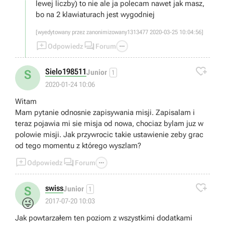
lewej liczby) to nie ale ja polecam nawet jak masz,
bo na 2 klawiaturach jest wygodniej
[wyedytowany przez zanonimizowany1313477 2020-03-25 10:04:56]



Odpowiedz
Forum

Sielo198511
S
Junior
1
2020-01-24 10:06
Witam
Mam pytanie odnosnie zapisywania misji. Zapisalam i
teraz pojawia mi sie misja od nowa, chociaz bylam juz w
polowie misji. Jak przywrocic takie ustawienie zeby grac
od tego momentu z którego wyszlam?



Odpowiedz
Forum

swiss
S
Junior
1
😜
2017-07-20 10:03
Jak powtarzałem ten poziom z wszystkimi dodatkami