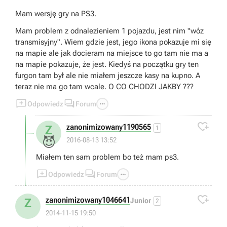
Mam wersję gry na PS3.
Mam problem z odnalezieniem 1 pojazdu, jest nim "wóz
transmisyjny". Wiem gdzie jest, jego ikona pokazuje mi się
na mapie ale jak docieram na miejsce to go tam nie ma a
na mapie pokazuje, że jest. Kiedyś na początku gry ten
furgon tam był ale nie miałem jeszcze kasy na kupno. A
teraz nie ma go tam wcale. O CO CHODZI JAKBY ???



Odpowiedz
Forum

zanonimizowany1190565
Z
1
😈
2016-08-13 13:52
Miałem ten sam problem bo też mam ps3.



Odpowiedz
Forum

zanonimizowany1046641
Z
Junior
2
2014-11-15 19:50