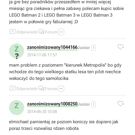
ja gre bez poradników przeszedłem w mniej więcej
miesiąc gra ciekawa i pełna zabawy polecam kupic sobie
LEGO Batman 2 i LEGO Batman 3 w LEGO Batman 3
jestem w połowie gry fabularnej ;D



Odpowiedz
Forum

zanonimizowany1044166
Z
Junior
1
❓
2014-11-06 17:57
mam problem z poziomem ''kierunek Metropolis'' bo gdy
wchodze do tego wielkiego statku lexa ten pilot niechce
wskoczyć do tego samolocika



Odpowiedz
Forum

zanonimizowany1008250
Z
Junior
1
2014-06-20 10:08
elmichael pamientaj ze poziom koniczy sie dopiero jak
poraz trzeci rozwalisz rdzen robota