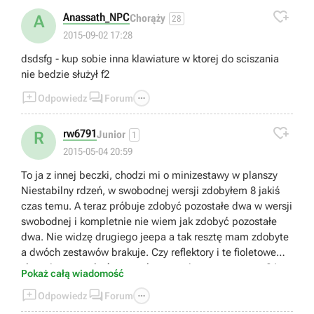

Anassath_NPC
A
Chorąży
28
2015-09-02 17:28
dsdsfg - kup sobie inna klawiature w ktorej do sciszania
nie bedzie służył f2



Odpowiedz
Forum

rw6791
R
Junior
1
2015-05-04 20:59
To ja z innej beczki, chodzi mi o minizestawy w planszy
Niestabilny rdzeń, w swobodnej wersji zdobyłem 8 jakiś
czas temu. A teraz próbuje zdobyć pozostałe dwa w wersji
swobodnej i kompletnie nie wiem jak zdobyć pozostałe
dwa. Nie widzę drugiego jeepa a tak resztę mam zdobyte
a dwóch zestawów brakuje. Czy reflektory i te fioletowe
skrzynie muszą być zestrzelone za pierwszym razem ? I
Pokaż całą wiadomość
tak samo żółta taksówka musi być strącona za pierwszym



Odpowiedz
Forum
razem. Pomóżcie bo jestem zirytowany.