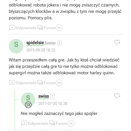
odblokować robota jokera i nie mogę zniszczyć czarnych,
błyszczących klocków a w związku z tym nie mogę przejść
poziomu. Pomocy plis.



Odpowiedz
Forum

spidelsie
S
Junior
2
2015-09-20 18:33
Witam przeszedłem całą gre. Jak by ktoś chciał wiedzieć
jak się przejdzie całą gre to nie tylko można odblokować
supergirl można także odblokować motor harley quinn.



Odpowiedz
Forum

swiss
S
1
😢
2017-07-20 10:28
Nie mogłeś zaznaczyć tego jako spojler



Odpowiedz
Forum