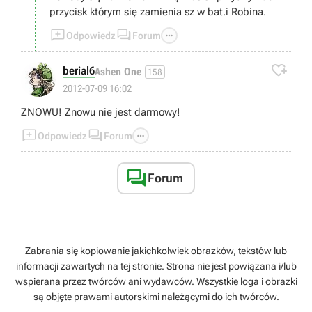
przycisk którym się zamienia sz w bat.i Robina.



Odpowiedz
Forum

berial6
Ashen One
158
2012-07-09 16:02
ZNOWU! Znowu nie jest darmowy!



Odpowiedz
Forum

Forum
Zabrania się kopiowanie jakichkolwiek obrazków, tekstów lub
informacji zawartych na tej stronie. Strona nie jest powiązana i/lub
wspierana przez twórców ani wydawców. Wszystkie loga i obrazki
są objęte prawami autorskimi należącymi do ich twórców.