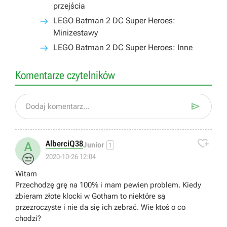
przejścia
LEGO Batman 2 DC Super Heroes:
Minizestawy
LEGO Batman 2 DC Super Heroes: Inne
Komentarze czytelników

Dodaj komentarz...

AlberciQ38
A
Junior
1
😒
2020-10-26 12:04
Witam
Przechodzę grę na 100% i mam pewien problem. Kiedy
zbieram złote klocki w Gotham to niektóre są
przezroczyste i nie da się ich zebrać. Wie ktoś o co
chodzi?