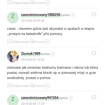



Odpowiedz
Forum

zanonimizowany1008250
Z
Junior
1
2014-06-20 09:48
czesc . niewiem gdzie jest obywatel w opalach w etapie
,,przepis na katastrofe'' plis pomocy



Odpowiedz
Forum

Ziomek1989
Junior
1
2014-06-03 10:42
ziomusie jak zmieniac kostiumy batmana i robina lub która
postac rozwali srebrne klocki np w pierwszej misji w grze
swobodnej. prosze o pomoc.



Odpowiedz
Forum

zanonimizowany941554
Z
Junior
2
2014-03-04 17:29