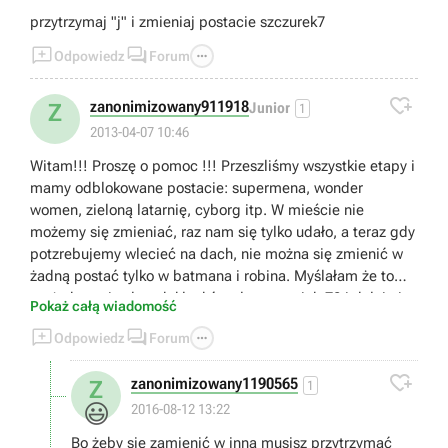
przytrzymaj "j" i zmieniaj postacie szczurek7



Odpowiedz
Forum

zanonimizowany911918
Z
Junior
1
2013-04-07 10:46
Witam!!! Proszę o pomoc !!! Przeszliśmy wszystkie etapy i
mamy odblokowane postacie: supermena, wonder
women, zieloną latarnię, cyborg itp. W mieście nie
możemy się zmieniać, raz nam się tylko udało, a teraz gdy
potzrebujemy wlecieć na dach, nie można się zmienić w
żadną postać tylko w batmana i robina. Myślałam że to
może kwestia złotych klocków ale mamy ich 70 i dalej nic.
Pokaż całą wiadomość
POMOCY !!!!



Odpowiedz
Forum

zanonimizowany1190565
Z
1
😃
2016-08-12 13:22
Bo żeby się zamienić w inną musisz przytrzymać