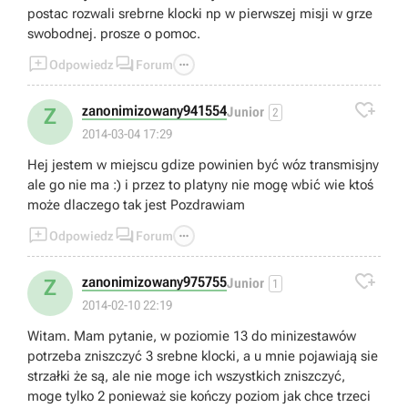
postac rozwali srebrne klocki np w pierwszej misji w grze
swobodnej. prosze o pomoc.



Odpowiedz
Forum

zanonimizowany941554
Z
Junior
2
2014-03-04 17:29
Hej jestem w miejscu gdize powinien być wóz transmisjny
ale go nie ma :) i przez to platyny nie mogę wbić wie ktoś
może dlaczego tak jest Pozdrawiam



Odpowiedz
Forum

zanonimizowany975755
Z
Junior
1
2014-02-10 22:19
Witam. Mam pytanie, w poziomie 13 do minizestawów
potrzeba zniszczyć 3 srebne klocki, a u mnie pojawiają sie
strzałki że są, ale nie moge ich wszystkich zniszczyć,
moge tylko 2 ponieważ sie kończy poziom jak chce trzeci