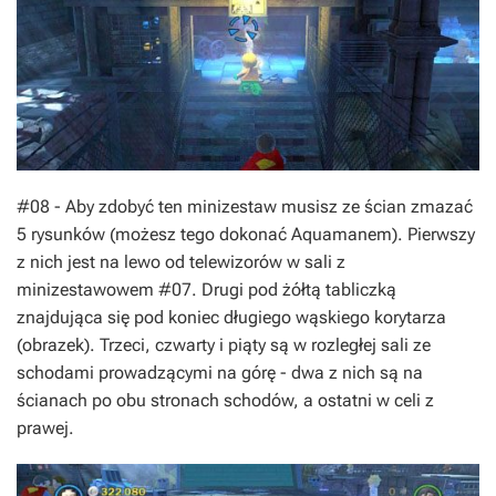
#08 - Aby zdobyć ten minizestaw musisz ze ścian zmazać
5 rysunków (możesz tego dokonać Aquamanem). Pierwszy
z nich jest na lewo od telewizorów w sali z
minizestawowem #07. Drugi pod żółtą tabliczką
znajdująca się pod koniec długiego wąskiego korytarza
(obrazek). Trzeci, czwarty i piąty są w rozległej sali ze
schodami prowadzącymi na górę - dwa z nich są na
ścianach po obu stronach schodów, a ostatni w celi z
prawej.