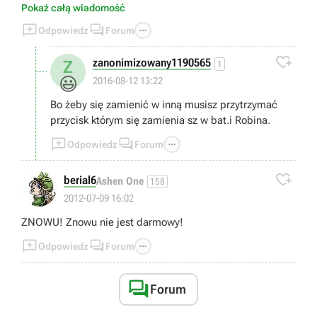
może kwestia złotych klocków ale mamy ich 70 i dalej nic.
Pokaż całą wiadomość
POMOCY !!!!



Odpowiedz
Forum

zanonimizowany1190565
Z
1
😃
2016-08-12 13:22
Bo żeby się zamienić w inną musisz przytrzymać
przycisk którym się zamienia sz w bat.i Robina.



Odpowiedz
Forum

berial6
Ashen One
158
2012-07-09 16:02
ZNOWU! Znowu nie jest darmowy!



Odpowiedz
Forum

Forum