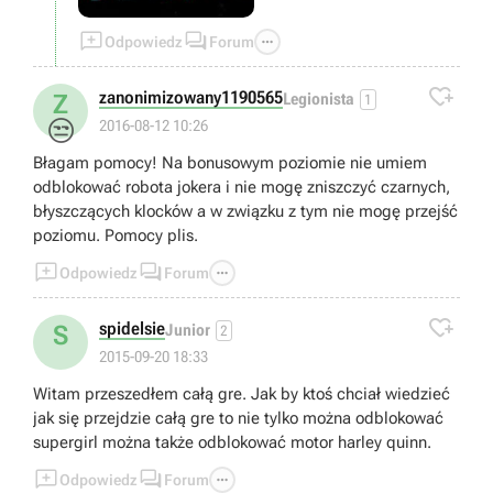



Odpowiedz
Forum

zanonimizowany1190565
Z
Legionista
1
😒
2016-08-12 10:26
Błagam pomocy! Na bonusowym poziomie nie umiem
odblokować robota jokera i nie mogę zniszczyć czarnych,
błyszczących klocków a w związku z tym nie mogę przejść
poziomu. Pomocy plis.



Odpowiedz
Forum

spidelsie
S
Junior
2
2015-09-20 18:33
Witam przeszedłem całą gre. Jak by ktoś chciał wiedzieć
jak się przejdzie całą gre to nie tylko można odblokować
supergirl można także odblokować motor harley quinn.



Odpowiedz
Forum