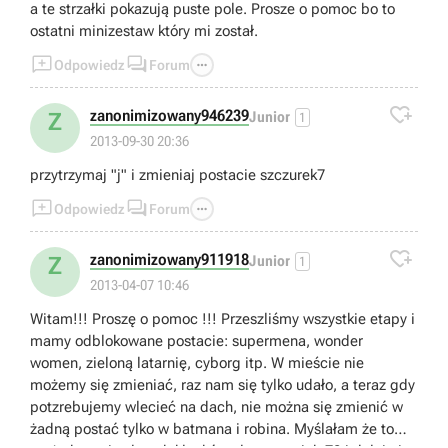
a te strzałki pokazują puste pole. Prosze o pomoc bo to
ostatni minizestaw który mi został.



Odpowiedz
Forum

zanonimizowany946239
Z
Junior
1
2013-09-30 20:36
przytrzymaj "j" i zmieniaj postacie szczurek7



Odpowiedz
Forum

zanonimizowany911918
Z
Junior
1
2013-04-07 10:46
Witam!!! Proszę o pomoc !!! Przeszliśmy wszystkie etapy i
mamy odblokowane postacie: supermena, wonder
women, zieloną latarnię, cyborg itp. W mieście nie
możemy się zmieniać, raz nam się tylko udało, a teraz gdy
potzrebujemy wlecieć na dach, nie można się zmienić w
żadną postać tylko w batmana i robina. Myślałam że to