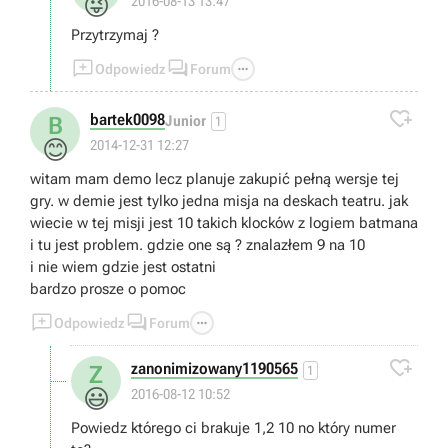
😜
2016-08-13 13:47
Przytrzymaj ?



Odpowiedz
Forum

bartek0098
B
Junior
1
😊
2014-12-31 12:27
witam mam demo lecz planuje zakupić pełną wersje tej
gry. w demie jest tylko jedna misja na deskach teatru. jak
wiecie w tej misji jest 10 takich klocków z logiem batmana
i tu jest problem. gdzie one są ? znalazłem 9 na 10
i nie wiem gdzie jest ostatni
bardzo prosze o pomoc



Odpowiedz
Forum

zanonimizowany1190565
Z
1
😃
2016-08-12 10:52
Powiedz którego ci brakuje 1,2 10 no który numer