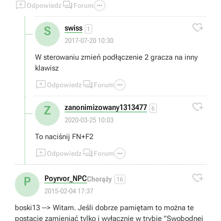



Odpowiedz
Forum

swiss
S
1
2017-07-20 10:30
W sterowaniu zmień podłączenie 2 gracza na inny
klawisz



Odpowiedz
Forum

zanonimizowany1313477
Z
6
2020-03-25 10:03
To naciśnij FN+F2



Odpowiedz
Forum

Poyrvor_NPC
P
Chorąży
16
2015-02-04 17:37
boski13 --> Witam. Jeśli dobrze pamiętam to można te
postacie zamieniać tylko i wyłącznie w trybie "Swobodnej