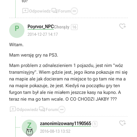
to?



Odpowiedz
Forum

Poyrvor_NPC
P
Chorąży
16
2014-12-27 14:17
Witam.
Mam wersję gry na PS3.
Mam problem z odnalezieniem 1 pojazdu, jest nim "wóz
transmisyjny". Wiem gdzie jest, jego ikona pokazuje mi się
na mapie ale jak docieram na miejsce to go tam nie ma a
na mapie pokazuje, że jest. Kiedyś na początku gry ten
furgon tam był ale nie miałem jeszcze kasy na kupno. A
teraz nie ma go tam wcale. O CO CHODZI JAKBY ???



Odpowiedz
Forum

zanonimizowany1190565
Z
1
😈
2016-08-13 13:52