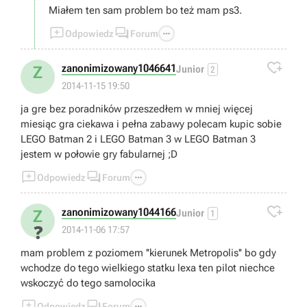
Miałem ten sam problem bo też mam ps3.



Odpowiedz
Forum

zanonimizowany1046641
Z
Junior
2
2014-11-15 19:50
ja gre bez poradników przeszedłem w mniej więcej
miesiąc gra ciekawa i pełna zabawy polecam kupic sobie
LEGO Batman 2 i LEGO Batman 3 w LEGO Batman 3
jestem w połowie gry fabularnej ;D



Odpowiedz
Forum

zanonimizowany1044166
Z
Junior
1
❓
2014-11-06 17:57
mam problem z poziomem ''kierunek Metropolis'' bo gdy
wchodze do tego wielkiego statku lexa ten pilot niechce
wskoczyć do tego samolocika



Odpowiedz
Forum