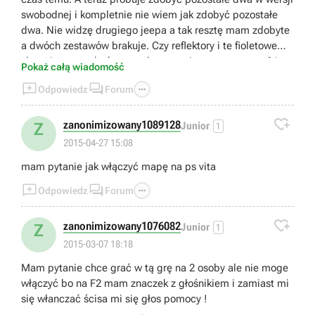
swobodnej i kompletnie nie wiem jak zdobyć pozostałe
dwa. Nie widzę drugiego jeepa a tak resztę mam zdobyte
a dwóch zestawów brakuje. Czy reflektory i te fioletowe
skrzynie muszą być zestrzelone za pierwszym razem ? I
Pokaż całą wiadomość
tak samo żółta taksówka musi być strącona za pierwszym



Odpowiedz
Forum
razem. Pomóżcie bo jestem zirytowany.

zanonimizowany1089128
Z
Junior
1
2015-04-27 15:08
mam pytanie jak włączyć mapę na ps vita



Odpowiedz
Forum

zanonimizowany1076082
Z
Junior
1
2015-03-07 18:18
Mam pytanie chce grać w tą grę na 2 osoby ale nie moge
włączyć bo na F2 mam znaczek z głośnikiem i zamiast mi
się włanczać ścisa mi się głos pomocy !