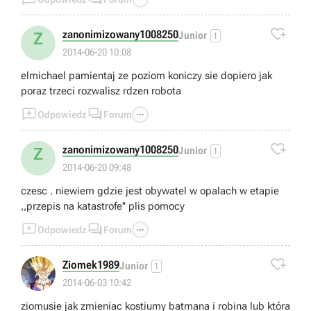

zanonimizowany1008250
Z
Junior
1
2014-06-20 10:08
elmichael pamientaj ze poziom koniczy sie dopiero jak
poraz trzeci rozwalisz rdzen robota



Odpowiedz
Forum

zanonimizowany1008250
Z
Junior
1
2014-06-20 09:48
czesc . niewiem gdzie jest obywatel w opalach w etapie
,,przepis na katastrofe'' plis pomocy



Odpowiedz
Forum

Ziomek1989
Junior
1
2014-06-03 10:42
ziomusie jak zmieniac kostiumy batmana i robina lub która