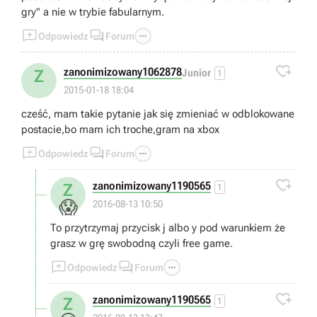
gry" a nie w trybie fabularnym.



Odpowiedz
Forum

zanonimizowany1062878
Z
Junior
1
2015-01-18 18:04
cześć, mam takie pytanie jak się zmieniać w odblokowane
postacie,bo mam ich troche,gram na xbox



Odpowiedz
Forum

zanonimizowany1190565
Z
1
😱
2016-08-13 10:50
To przytrzymaj przycisk j albo y pod warunkiem że
grasz w grę swobodną czyli free game.



Odpowiedz
Forum

zanonimizowany1190565
Z
1