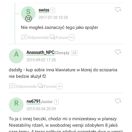

swiss
S
1
😢
2017-07-20 10:28
Nie mogłeś zaznaczyć tego jako spojler



Odpowiedz
Forum

Anassath_NPC
A
Chorąży
28
2015-09-02 17:28
dsdsfg - kup sobie inna klawiature w ktorej do sciszania
nie bedzie służył f2



Odpowiedz
Forum

rw6791
R
Junior
1
2015-05-04 20:59
To ja z innej beczki, chodzi mi o minizestawy w planszy
Niestabilny rdzeń, w swobodnej wersji zdobyłem 8 jakiś
czas temu. A teraz próbuje zdobyć pozostałe dwa w wersji