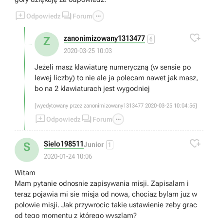



Odpowiedz
Forum

zanonimizowany1313477
Z
6
2020-03-25 10:03
Jeżeli masz klawiaturę numeryczną (w sensie po
lewej liczby) to nie ale ja polecam nawet jak masz,
bo na 2 klawiaturach jest wygodniej
[wyedytowany przez zanonimizowany1313477 2020-03-25 10:04:56]



Odpowiedz
Forum

Sielo198511
S
Junior
1
2020-01-24 10:06
Witam
Mam pytanie odnosnie zapisywania misji. Zapisalam i
teraz pojawia mi sie misja od nowa, chociaz bylam juz w
polowie misji. Jak przywrocic takie ustawienie zeby grac
od tego momentu z którego wyszlam?