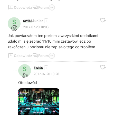



Odpowiedz
Forum

swiss
S
Junior
1
😜
2017-07-20 10:03
Jak powtarzałem ten poziom z wszystkimi dodatkami
udało mi się zebrać 11/10 mini zestawów lecz po
zakończeniu poziomu nie zapisało tego co zrobiłem



Odpowiedz
Forum

swiss
S
1
👍
2017-07-20 10:26
Oto dowód