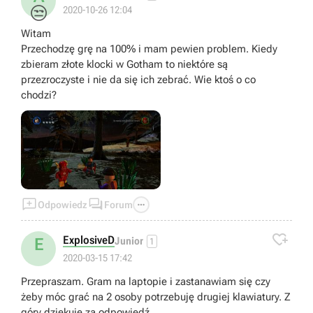
😒
2020-10-26 12:04
Witam
Przechodzę grę na 100% i mam pewien problem. Kiedy
zbieram złote klocki w Gotham to niektóre są
przezroczyste i nie da się ich zebrać. Wie ktoś o co
chodzi?



Odpowiedz
Forum

ExplosiveD
E
Junior
1
2020-03-15 17:42
Przepraszam. Gram na laptopie i zastanawiam się czy
żeby móc grać na 2 osoby potrzebuję drugiej klawiatury. Z
góry dziękuję za odpowiedź.