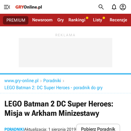




Newsroom
Gry
Rankingi
Listy
Recenzje
PREMIUM
www.gry-online.pl
Poradniki


LEGO Batman 2: DC Super Heroes - poradnik do gry
LEGO Batman 2 DC Super Heroes:
Misja w Arkham Minizestawy
Pobierz Poradnik
PORADNIKI
Aktualizacja:
1 sierpnia 2019