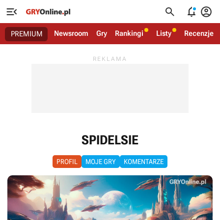




Newsroom
Gry
Rankingi
Listy
Recenzje
PREMIUM
SPIDELSIE
PROFIL
MOJE GRY
KOMENTARZE