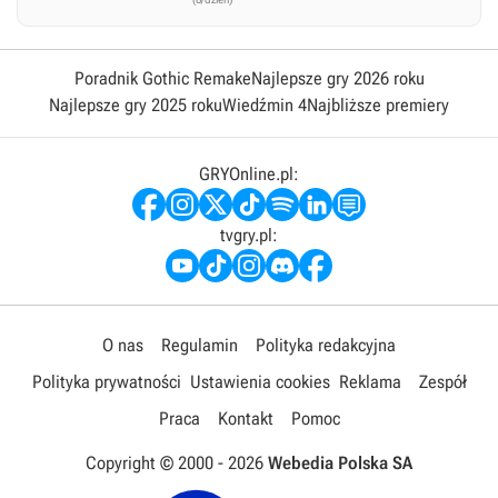
Poradnik Gothic Remake
Najlepsze gry 2026 roku
Najlepsze gry 2025 roku
Wiedźmin 4
Najbliższe premiery
GRYOnline.pl:
tvgry.pl:
O nas
Regulamin
Polityka redakcyjna
Polityka prywatności
Ustawienia cookies
Reklama
Zespół
Praca
Kontakt
Pomoc
Copyright © 2000 -
2026
Webedia Polska SA