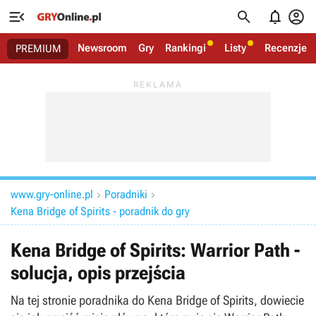




Newsroom
Gry
Rankingi
Listy
Recenzje
PREMIUM
www.gry-online.pl
Poradniki


Kena Bridge of Spirits - poradnik do gry
Kena Bridge of Spirits: Warrior Path -
solucja, opis przejścia
Na tej stronie poradnika do Kena Bridge of Spirits, dowiecie