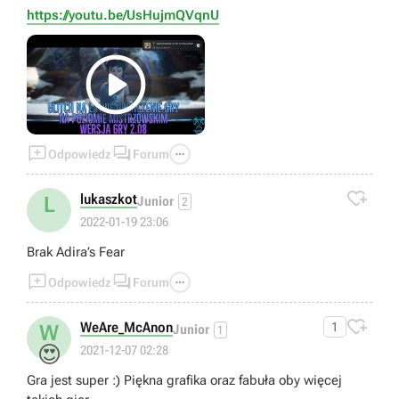
https://youtu.be/UsHujmQVqnU




Odpowiedz
Forum

lukaszkot
L
Junior
2
2022-01-19 23:06
Brak Adira’s Fear



Odpowiedz
Forum

WeAre_McAnon
1
W
Junior
1
😍
2021-12-07 02:28
Gra jest super :) Piękna grafika oraz fabuła oby więcej