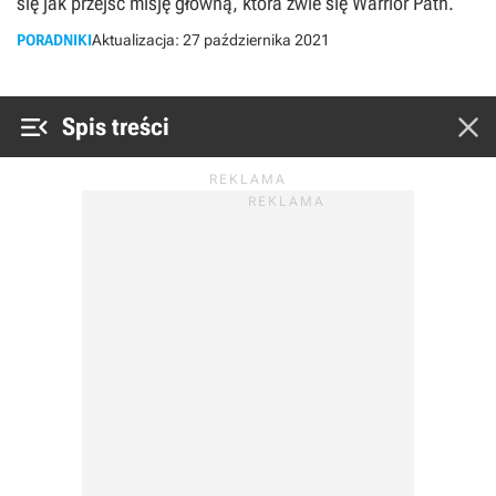
się jak przejść misję główną, która zwie się Warrior Path.
PORADNIKI
Aktualizacja:
27 października 2021


Spis treści