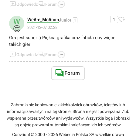



Odpowiedz
Forum

WeAre_McAnon
1
W
Junior
1
😍
2021-12-07 02:28
Gra jest super :) Piękna grafika oraz fabuła oby więcej
takich gier



Odpowiedz
Forum

Forum
Zabrania się kopiowanie jakichkolwiek obrazków, tekstów lub
informacji zawartych na tej stronie. Strona nie jest powiązana i/lub
wspierana przez twórców ani wydawców. Wszystkie loga i obrazki
są objęte prawami autorskimi należącymi do ich twórców.
Copyright © 2000 - 2026 Webedia Polska SA wszelkie prawa