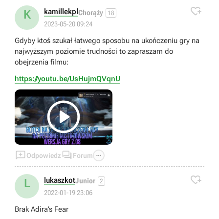

kamillekpl
K
Chorąży
18
2023-05-20 09:24
Gdyby ktoś szukał łatwego sposobu na ukończeniu gry na
najwyższym poziomie trudności to zapraszam do
obejrzenia filmu:
https://youtu.be/UsHujmQVqnU




Odpowiedz
Forum

lukaszkot
L
Junior
2
2022-01-19 23:06
Brak Adira’s Fear